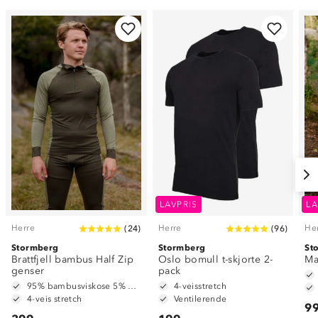
LAVPRIS
LA
Herre
Herre
He
(
24
)
(
96
)
Stormberg
Stormberg
St
Brattfjell bambus Half Zip
Oslo bomull t-skjorte 2-
Ma
genser
pack
95% bambusviskose 5% elastan
4-veisstretch
4-veis stretch
Ventilerende
99