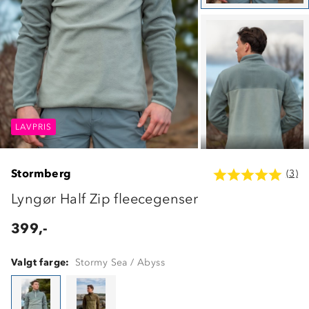
LAVPRIS
LAVPRIS
LAVPRIS
Stormberg
(3)
Lyngør Half Zip fleecegenser
399,-
Valgt farge:
Stormy Sea / Abyss