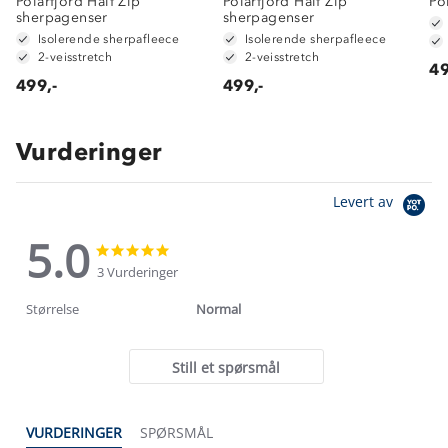
Polarfjord Half Zip
Polarfjord Half Zip
Po
sherpagenser
sherpagenser
Isolerende sherpafleece
Isolerende sherpafleece
2-veisstretch
2-veisstretch
49
499,-
499,-
Vurderinger
Levert av
5.0
5.0
5.0
star
star
3 Vurderinger
rating
rating
Størrelse
Normal
Still et spørsmål
VURDERINGER
SPØRSMÅL