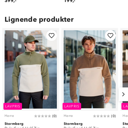
399,-
199,-
Lignende produkter
LAVPRIS
LAVPRIS
LA
Herre
Herre
He
(
0
)
(
0
)
Stormberg
Stormberg
St