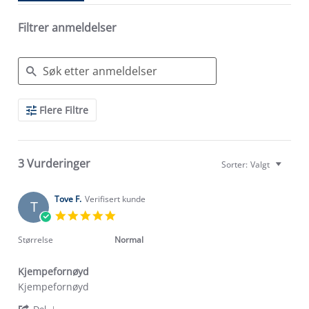
Filtrer anmeldelser
Search
Flere Filtre
Reviews
3 Vurderinger
Sorter:
Valgt
Tove F.
Verifisert kunde
T
5.0
star
rating
Størrelse
Normal
Kjempefornøyd
Review
review
Kjempefornøyd
by
stating
'
Del