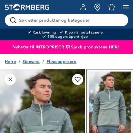
Søk etter produkter og kategorier
Rask levering
Kjøp nå, betal senere
100 dagers åpent kjøp
Nyheter til INTROPRISER 💥 Sjekk produktene
HER!
Herre
Gensere
Fleecegensere
Produktet er lagt i handlekurven
Til kassen