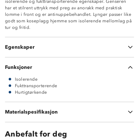
isolerende og fukttransporterende egenskaper. Genseren
har et stilrent uttrykk med preg av anorakk med praktisk
lomme i front og er antinuppebehandlet. Lyngør passer like
godt som koseplagg hjemme som isolerende mellomlag på
Isolerende
tur og fritid.
Hurtigtørkende
Fukttransportende
Glidelåslomme i front med klaff
Egenskaper
Antinuppebehandlet
Funksjoner
Isolerende
Fukttransporterende
Hurtigtørkende
Materialspesifikasjon
100 % polyester
Anbefalt for deg