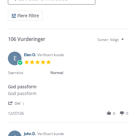
Search
Flere Filtre
Reviews
106 Vurderinger
Sorter:
Valgt
Elen O.
Verifisert kunde
E
5.0
star
rating
Størrelse
Normal
God passform
Review
review
God passform
by
stating
'
Elen
God
Del
Share
O.
passform
Review
12/07/26
0
0
on
by
12
Elen
Jul
O.
2026
on
John D.
Verifisert kunde