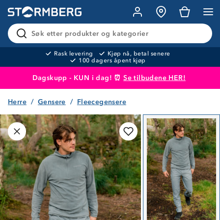
Søk etter produkter og kategorier
Rask levering
Kjøp nå, betal senere
100 dagers åpent kjøp
Dagskupp - KUN i dag! ⏰
Se tilbudene HER!
Herre
Gensere
Fleecegensere
Produktet er lagt i handlekurven
Til kassen