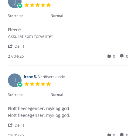
J
12
5.0
Jul
star
2026
rating
Størrelse
Normal
Fleece
Review
review
Akkurat som forventet
by
stating
'
John
Fleece
Del
Share
D.
Review
27/04/26
0
0
on
by
27
John
Apr
D.
2026
on
Irene S.
Verifisert kunde
I
27
5.0
Apr
star
2026
rating
Størrelse
Normal
Flott fleecegenser, myk og god.
Review
review
Flott fleecegenser, myk og god.
by
stating
'
Irene
Flott
Del
Share
S.
fleecegenser,
Review
11/01/26
0
0
on
myk