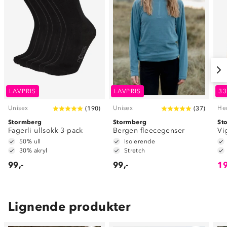
LAVPRIS
LAVPRIS
3
Unisex
Unisex
He
(
190
)
(
37
)
Stormberg
Stormberg
St
Fagerli ullsokk 3-pack
Bergen fleecegenser
Vi
50% ull
Isolerende
30% akryl
Stretch
99,-
99,-
19
Lignende produkter