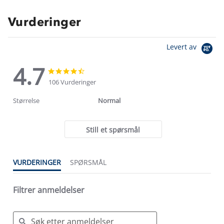
Vurderinger
Levert av
4.7
4.7
4.7
star
star
106 Vurderinger
rating
rating
Størrelse
Normal
Still et spørsmål
VURDERINGER
SPØRSMÅL
Filtrer anmeldelser