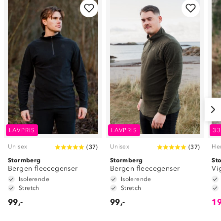
LAVPRIS
LAVPRIS
3
Unisex
Unisex
He
(
37
)
(
37
)
Stormberg
Stormberg
St
Bergen fleecegenser
Bergen fleecegenser
Vi
Isolerende
Isolerende
Stretch
Stretch
99,-
99,-
19