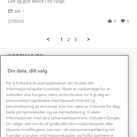
Review
review
Lett og god fleece i fin farge.
Konkurransevinnere
1% til samfunnet
by
stating
Gravidklær
'
Silje
Lett
Del
Kundeklubb
Share
L.
og
Inkludering
Review
Hvordan velge riktig turtøy?
27/03/25
0
0
on
god
Norgesferie 🇳🇴
Våre butikker
by
27
Materialer
Silje
Mar
Vask og vedlikehold
L.
Få turinspirasjon og tips her⛰
2025
Bedrift, barnehage og SFO
1
2
3
on
Personvern
EL-retur
27
Overnatte utendørs⛺
Presse
Mar
Samarbeide med oss?
INFORMASJON
2025
Store størrelser
Storms turtips🐿️
Jobbe hos oss?
Turmat oppskrifter
Din data, ditt valg.
OM OSS
Leirskole 🥾
Beredskap
For å forbedre brukeropplevelsen din brukes det
Barnehageansatt
TIPS OG RÅD
informasjonskapsler (cookies). Noen er nødvendige for at
nettsiden skal fungere, mens andre brukes for å gi deg en
Tips til hyttetur
personalisert opplevelse med tilpasset innhold og
AKTIVITETER
personalisering av annonser som kan være av interesse for deg,
både på hjemmesiden og via markedsføring. Vi deler
informasjonen med våre samarbeidspartnere, inkludert Google.
Du velger selv om du vil godta alle informasjonskapsler eller
tilpasse innstillingene. Les mer i vår personvernerklæring om
hvordan vi bruker informasjonskapsler og hvilke partnere vi