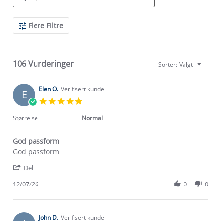
Search
Flere Filtre
Reviews
106 Vurderinger
Sorter:
Valgt
Elen O.
Verifisert kunde
E
5.0
star
rating
Størrelse
Normal
God passform
Review
review
God passform
by
stating
'
Elen
God
Del
Share
O.
passform
Review
12/07/26
0
0
on
by
12
Elen
Jul
O.
2026
on
John D.
Verifisert kunde