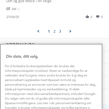
Review
review
Lett og god fleece i fin farge.
Konkurransevinnere
1% til samfunnet
by
stating
Gravidklær
'
Silje
Lett
Del
Kundeklubb
Share
L.
og
Inkludering
Review
Hvordan velge riktig turtøy?
27/03/25
0
0
on
god
Norgesferie 🇳🇴
Våre butikker
by
27
Materialer
Silje
Mar
Vask og vedlikehold
L.
Få turinspirasjon og tips her⛰
2025
Bedrift, barnehage og SFO
1
2
3
on
Personvern
EL-retur
27
Overnatte utendørs⛺
Presse
Mar
Samarbeide med oss?
INFORMASJON
2025
Store størrelser
Storms turtips🐿️
Jobbe hos oss?
Turmat oppskrifter
Din data, ditt valg.
OM OSS
Leirskole 🥾
Beredskap
For å forbedre brukeropplevelsen din brukes det
Barnehageansatt
TIPS OG RÅD
informasjonskapsler (cookies). Noen er nødvendige for at
nettsiden skal fungere, mens andre brukes for å gi deg en
Tips til hyttetur
personalisert opplevelse med tilpasset innhold og
AKTIVITETER
personalisering av annonser som kan være av interesse for deg,
både på hjemmesiden og via markedsføring. Vi deler
informasjonen med våre samarbeidspartnere, inkludert Google.
Du velger selv om du vil godta alle informasjonskapsler eller
tilpasse innstillingene. Les mer i vår personvernerklæring om
hvordan vi bruker informasjonskapsler og hvilke partnere vi