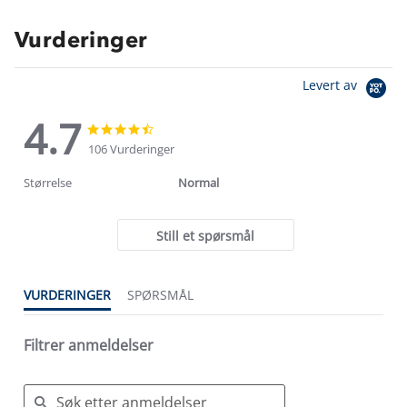
Vurderinger
Levert av
4.7
4.7
4.7
star
star
106 Vurderinger
rating
rating
Størrelse
Normal
Still et spørsmål
VURDERINGER
SPØRSMÅL
Filtrer anmeldelser