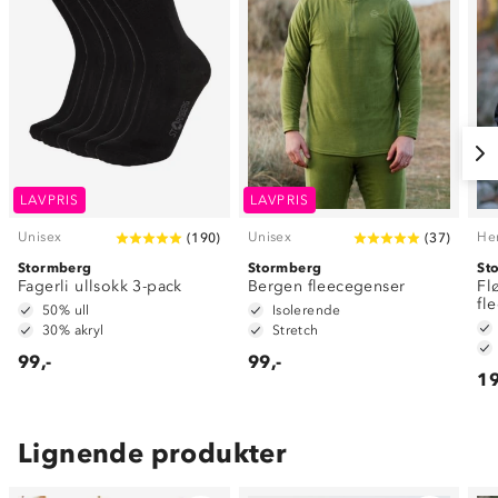
LAVPRIS
LAVPRIS
Unisex
Unisex
He
(
190
)
(
37
)
Stormberg
Stormberg
St
Fagerli ullsokk 3-pack
Bergen fleecegenser
Fl
fl
50% ull
Isolerende
30% akryl
Stretch
99,-
99,-
19
Lignende produkter