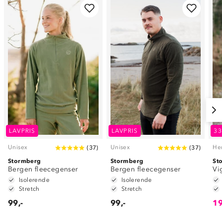
LAVPRIS
LAVPRIS
3
Unisex
Unisex
He
(
37
)
(
37
)
Stormberg
Stormberg
St
Bergen fleecegenser
Bergen fleecegenser
Vi
Isolerende
Isolerende
Stretch
Stretch
99,-
99,-
19