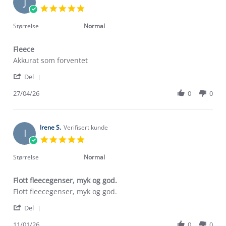
J
12
5.0
Jul
star
2026
rating
Størrelse
Normal
Fleece
Review
review
Akkurat som forventet
by
stating
'
John
Fleece
Del
Share
D.
Review
27/04/26
0
0
on
by
27
John
Apr
D.
2026
on
Irene S.
Verifisert kunde
I
27
5.0
Apr
star
2026
rating
Størrelse
Normal
Flott fleecegenser, myk og god.
Review
review
Flott fleecegenser, myk og god.
by
stating
'
Irene
Flott
Del
Share
S.
fleecegenser,
Review
11/01/26
0
0
on
myk