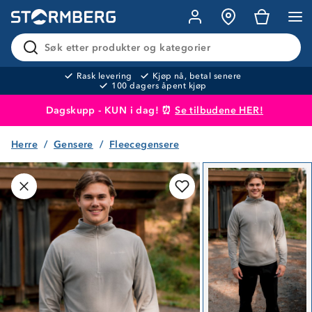
Søk etter produkter og kategorier
Rask levering
Kjøp nå, betal senere
100 dagers åpent kjøp
Dagskupp - KUN i dag! ⏰
Se tilbudene HER!
Herre
Gensere
Fleecegensere
Produktet er lagt i handlekurven
Til kassen