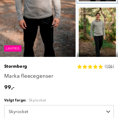
LAVPRIS
LAVPRIS
LAVPRIS
Stormberg
(106)
Marka fleecegenser
99,-
Valgt farge:
Skyrocket
Skyrocket