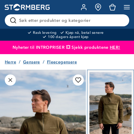
Søk etter produkter og kategorier
Rask levering
Kjøp nå, betal senere
100 dagers åpent kjøp
Nyheter til INTROPRISER 💥 Sjekk produktene
HER!
Herre
Gensere
Fleecegensere
Produktet er lagt i handlekurven
Til kassen