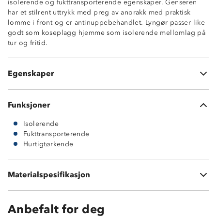
isolerende og fukttransporterende egenskaper. Genseren
har et stilrent uttrykk med preg av anorakk med praktisk
lomme i front og er antinuppebehandlet. Lyngør passer like
godt som koseplagg hjemme som isolerende mellomlag på
Isolerende
tur og fritid.
Hurtigtørkende
Fukttransportende
Glidelåslomme i front med klaff
Egenskaper
Antinuppebehandlet
Funksjoner
Isolerende
Fukttransporterende
Hurtigtørkende
Materialspesifikasjon
100 % polyester
Anbefalt for deg