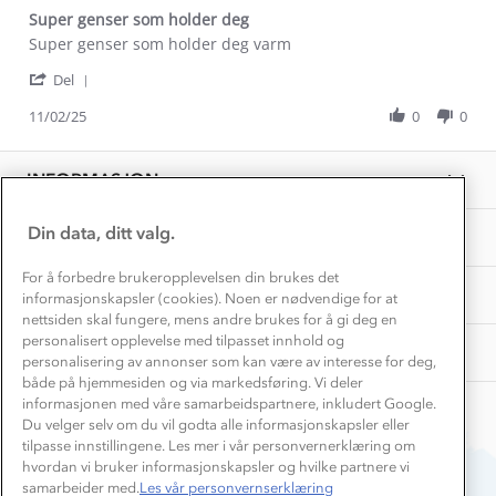
Gravidklær
Super genser som holder deg
Kundeklubb
Inkludering
Review
review
Super genser som holder deg varm
Hvordan velge riktig turtøy?
by
stating
Norgesferie 🇳🇴
Våre butikker
'
Sonja
Super
Del
Materialer
Share
Vask og vedlikehold
S.
genser
Få turinspirasjon og tips her⛰
Bedrift, barnehage og SFO
Review
11/02/25
0
0
on
som
Personvern
by
11
holder
EL-retur
Sonja
Overnatte utendørs⛺
Feb
deg
Presse
S.
Samarbeide med oss?
2025
INFORMASJON
Store størrelser
on
Storms turtips🐿️
11
Jobbe hos oss?
Feb
Turmat oppskrifter
Din data, ditt valg.
OM OSS
Leirskole 🥾
2025
Beredskap
For å forbedre brukeropplevelsen din brukes det
Barnehageansatt
TIPS OG RÅD
informasjonskapsler (cookies). Noen er nødvendige for at
nettsiden skal fungere, mens andre brukes for å gi deg en
Tips til hyttetur
personalisert opplevelse med tilpasset innhold og
AKTIVITETER
personalisering av annonser som kan være av interesse for deg,
både på hjemmesiden og via markedsføring. Vi deler
informasjonen med våre samarbeidspartnere, inkludert Google.
Du velger selv om du vil godta alle informasjonskapsler eller
tilpasse innstillingene. Les mer i vår personvernerklæring om
hvordan vi bruker informasjonskapsler og hvilke partnere vi
samarbeider med.
Les vår personvernserklæring