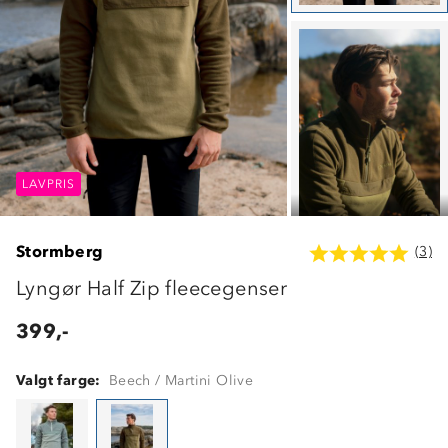
LAVPRIS
LAVPRIS
LAVPRIS
Stormberg
(3)
Lyngør Half Zip fleecegenser
399,-
Valgt farge:
Beech / Martini Olive