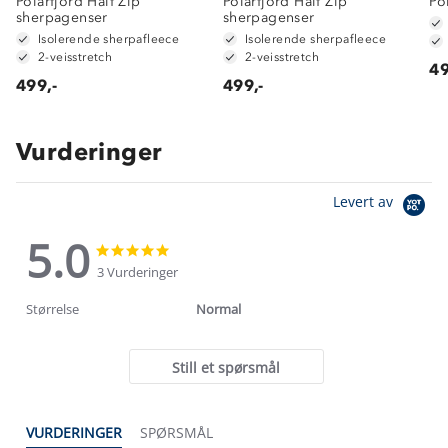
Polarfjord Half Zip
Polarfjord Half Zip
Po
sherpagenser
sherpagenser
Isolerende sherpafleece
Isolerende sherpafleece
2-veisstretch
2-veisstretch
49
499,-
499,-
Vurderinger
Levert av
5.0
5.0
5.0
star
star
3 Vurderinger
rating
rating
Størrelse
Normal
Still et spørsmål
VURDERINGER
SPØRSMÅL