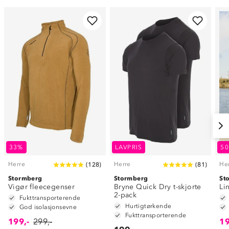
33%
LAVPRIS
5
Herre
Herre
He
(
128
)
(
81
)
Stormberg
Stormberg
St
Vigør fleecegenser
Bryne Quick Dry t-skjorte
Li
2-pack
Fukttransporterende
Hurtigtørkende
God isolasjonsevne
Fukttransporterende
199,-
299,-
19