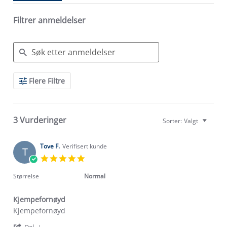
Filtrer anmeldelser
Search
Flere Filtre
Reviews
3 Vurderinger
Sorter:
Valgt
Tove F.
Verifisert kunde
T
5.0
star
rating
Størrelse
Normal
Kjempefornøyd
Review
review
Kjempefornøyd
by
stating
'
Del