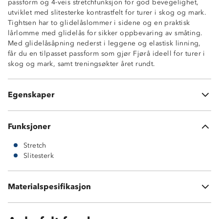
passform og 4-veis stretchfunksjon for god bevegelighet,
utviklet med slitesterke kontrastfelt for turer i skog og mark.
Tightsen har to glidelåslommer i sidene og en praktisk
Toppmodell
lårlomme med glidelås for sikker oppbevaring av småting.
4-veisstretch
Med glidelåsåpning nederst i leggene og elastisk linning,
Slitesterke kontrastfelt
får du en tilpasset passform som gjør Fjørå ideell for turer i
Kroppsnær passform
skog og mark, samt treningsøkter året rundt.
2 glidelåslommer i sidene
1 lårlomme med glidelås
Glidelåsåpning nederst i leggene
Egenskaper
Elastisk linning
Funksjoner
Stretch
Slitesterk
Hovedmateriale: 78 % polyester, 250 GSM + 22 %
elastan
Materialspesifikasjon
Kontraststoff: 87 % nylon 145GSM, 13 % elastan