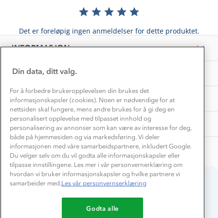
Materialer
Vask og vedlikehold
Få turinspirasjon og tips her⛰
Bedrift, barnehage og SFO
Personvern
Det er foreløpig ingen anmeldelser for dette produktet.
EL-retur
Overnatte utendørs⛺
Presse
Samarbeide med oss?
INFORMASJON
Store størrelser
Storms turtips🐿️
Jobbe hos oss?
Turmat oppskrifter
Din data, ditt valg.
OM OSS
Leirskole 🥾
Beredskap
For å forbedre brukeropplevelsen din brukes det
Barnehageansatt
TIPS OG RÅD
informasjonskapsler (cookies). Noen er nødvendige for at
nettsiden skal fungere, mens andre brukes for å gi deg en
Tips til hyttetur
personalisert opplevelse med tilpasset innhold og
AKTIVITETER
personalisering av annonser som kan være av interesse for deg,
både på hjemmesiden og via markedsføring. Vi deler
informasjonen med våre samarbeidspartnere, inkludert Google.
Du velger selv om du vil godta alle informasjonskapsler eller
tilpasse innstillingene. Les mer i vår personvernerklæring om
hvordan vi bruker informasjonskapsler og hvilke partnere vi
samarbeider med.
Les vår personvernserklæring
Du betaler enkelt med
Godta alle