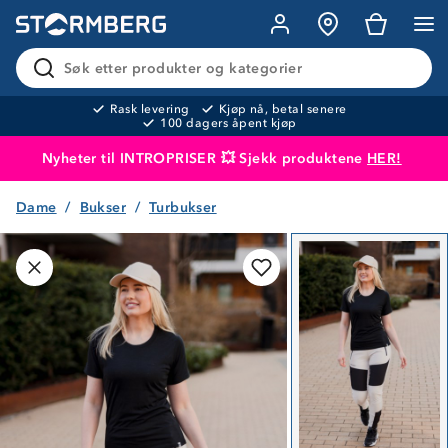
Søk etter produkter og kategorier
Rask levering
Kjøp nå, betal senere
100 dagers åpent kjøp
Nyheter til INTROPRISER 💥 Sjekk produktene
HER!
Dame
Bukser
Turbukser
Produktet er lagt i handlekurven
Til kassen