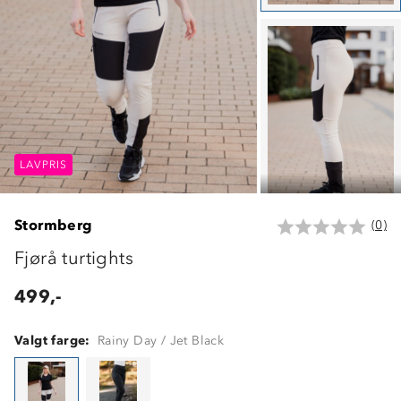
LAVPRIS
LAVPRIS
LAVPRIS
Stormberg
(0)
Fjørå turtights
499,-
Valgt farge:
Rainy Day / Jet Black