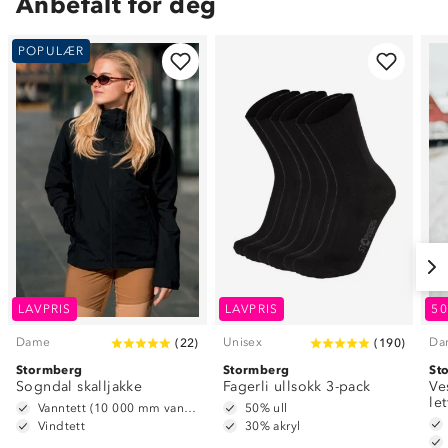
Anbefalt for deg
POPULÆR
LAVPRIS
LAVPRIS
5
Dame
Unisex
Da
(
22
)
(
190
)
Stormberg
Stormberg
St
Sogndal skalljakke
Fagerli ullsokk 3-pack
Ve
le
Vanntett (10 000 mm vannsøyle)
50% ull
Vindtett
30% akryl