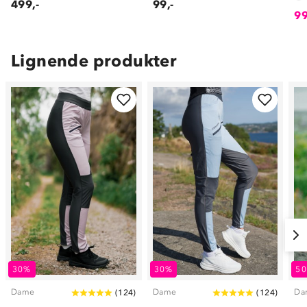
499,-
99,-
99
Lignende produkter
30%
30%
5
Dame
Dame
Da
(
124
)
(
124
)