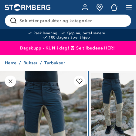
Søk etter produkter og kategorier
Rask levering
Kjøp nå, betal senere
100 dagers åpent kjøp
Dagskupp - KUN i dag! ⏰
Se tilbudene HER!
Herre
Bukser
Turbukser
Produktet er lagt i handlekurven
Til kassen