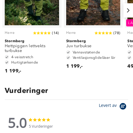
LA
Herre
Herre
He
(
14
)
(
78
)
Stormberg
Stormberg
St
Hettpiggen lettvekts
Juv turbukse
Ve
turbukse
Vannavstøtende
4-veisstretch
Ventilasjonsglidelåser lår
Hurtigtørkende
1 199,-
49
1 199,-
Vurderinger
Levert av
5.0
5.0
5.0
star
star
5 Vurderinger
rating
rating