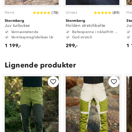
Herre
Unisex
He
(
78
)
(
89
)
Stormberg
Stormberg
St
Juv turbukse
Holden stretchbelte
Ju
Vannavstøtende
Beltespenne i nikkelfritt metall
Ventilasjonsglidelåser lår
God stretch
1 199,-
299,-
1 
Lignende produkter