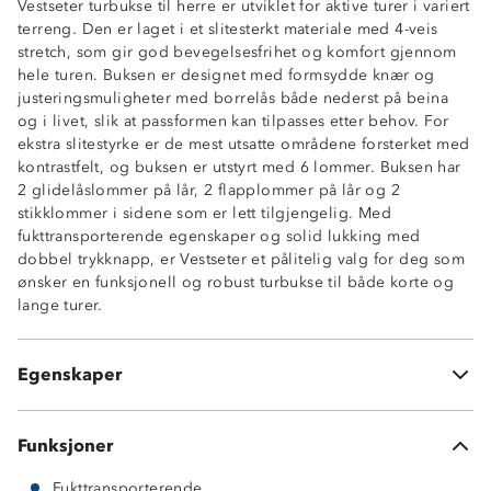
Vestseter turbukse til herre er utviklet for aktive turer i variert
terreng. Den er laget i et slitesterkt materiale med 4-veis
stretch, som gir god bevegelsesfrihet og komfort gjennom
hele turen. Buksen er designet med formsydde knær og
justeringsmuligheter med borrelås både nederst på beina
og i livet, slik at passformen kan tilpasses etter behov. For
ekstra slitestyrke er de mest utsatte områdene forsterket med
kontrastfelt, og buksen er utstyrt med 6 lommer. Buksen har
4-veisstretch
2 glidelåslommer på lår, 2 flapplommer på lår og 2
Fukttransporterende
stikklommer i sidene som er lett tilgjengelig. Med
Forsterkede kontrastfelt
fukttransporterende egenskaper og solid lukking med
2 glidelåslommer på lår
dobbel trykknapp, er Vestseter et pålitelig valg for deg som
2 sidelommer
ønsker en funksjonell og robust turbukse til både korte og
2 lårlommer med flapp
lange turer.
Borrelåsstramming i linning
Beltehemper
Strikkjustering i benåpninger
Egenskaper
Formsydde knær
Funksjoner
Fukttransporterende