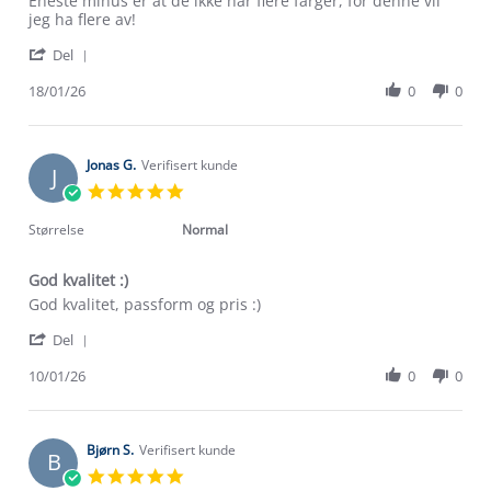
Eneste minus er at de ikke har flere farger, for denne vil
18
jeg ha flere av!
Jan
'
2026
Del
Share
Review
18/01/26
0
0
by
Ole
M.
on
Jonas G.
Verifisert kunde
J
18
5.0
Jan
star
2026
rating
Størrelse
Normal
God kvalitet :)
Review
review
God kvalitet, passform og pris :)
by
stating
'
Jonas
God
Del
Share
G.
kvalitet
Review
10/01/26
0
0
on
:)
by
10
Jonas
Jan
G.
2026
on
Bjørn S.
Verifisert kunde
B
10
5.0
Jan