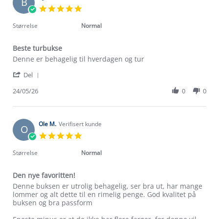
B
5.0
star
rating
Størrelse
Normal
Beste turbukse
Review
review
Denne er behagelig til hverdagen og tur
by
stating
'
Bjørn
Beste
Del
Share
R.
turbukse
Review
24/05/26
0
0
on
by
24
Bjørn
May
R.
2026
on
Ole M.
Verifisert kunde
O
24
5.0
May
star
2026
rating
Størrelse
Normal
Den nye favoritten!
Review
review
Denne buksen er utrolig behagelig, ser bra ut, har mange
by
stating
lommer og alt dette til en rimelig penge. God kvalitet på
Ole
Den
buksen og bra passform
M.
nye
on
favoritten!