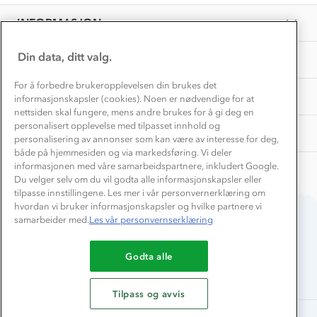
Camilla
Overnatte utendørs⛺
Presse
B.
Samarbeide med oss?
INFORMASJON
Store størrelser
on
Storms turtips🐿️
26
Jobbe hos oss?
Jun
Turmat oppskrifter
Din data, ditt valg.
OM OSS
Leirskole 🥾
2026
Beredskap
For å forbedre brukeropplevelsen din brukes det
Barnehageansatt
TIPS OG RÅD
informasjonskapsler (cookies). Noen er nødvendige for at
nettsiden skal fungere, mens andre brukes for å gi deg en
Tips til hyttetur
personalisert opplevelse med tilpasset innhold og
AKTIVITETER
personalisering av annonser som kan være av interesse for deg,
både på hjemmesiden og via markedsføring. Vi deler
informasjonen med våre samarbeidspartnere, inkludert Google.
Du velger selv om du vil godta alle informasjonskapsler eller
tilpasse innstillingene. Les mer i vår personvernerklæring om
hvordan vi bruker informasjonskapsler og hvilke partnere vi
samarbeider med.
Les vår personvernserklæring
Du betaler enkelt med
Godta alle
Tilpass og avvis