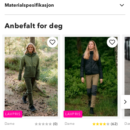
Materialspesifikasjon
5 % spandex
Anbefalt for deg
LAVPRIS
LAVPRIS
Dame
Dame
Da
(
0
)
(
62
)