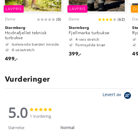
LAVPRIS
LAVPRIS
O
Dame
Dame
Da
(
0
)
(
62
)
Stormberg
Stormberg
St
Hodnafjellet teknisk
Fjellmarka turbukse
Ry
turbukse
4-veis stretch
Isolerende børstet innside
Formsydde knær
4-veisstretch
399,-
49
499,-
Vurderinger
Levert av
5.0
5.0
5.0
star
star
1 Vurdering
rating
rating
Størrelse
Normal