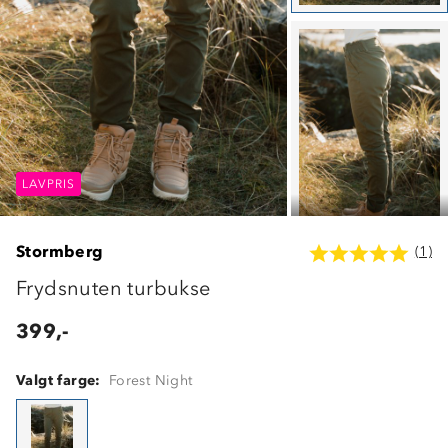
LAVPRIS
LAVPRIS
LAVPRIS
Stormberg
(1)
Frydsnuten turbukse
399,-
Valgt farge:
Forest Night