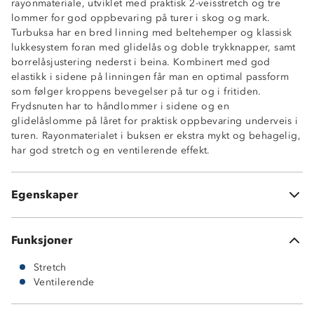
rayonmateriale, utviklet med praktisk 2-veisstretch og tre
lommer for god oppbevaring på turer i skog og mark.
Turbuksa har en bred linning med beltehemper og klassisk
lukkesystem foran med glidelås og doble trykknapper, samt
borrelåsjustering nederst i beina. Kombinert med god
elastikk i sidene på linningen får man en optimal passform
2-veisstretch
som følger kroppens bevegelser på tur og i fritiden.
Ventilerende
Frydsnuten har to håndlommer i sidene og en
2 sidelommer
glidelåslomme på låret for praktisk oppbevaring underveis i
1 lårlomme med glidelås
turen. Rayonmaterialet i buksen er ekstra mykt og behagelig,
Elastisk linning
har god stretch og en ventilerende effekt.
Klassisk glidelås med dobbel trykknapp og borrelås
Beltehemper
Borrelåsjustering nederst i beina
Egenskaper
YKK©-glidelås
Funksjoner
Stretch
Ventilerende
73 % rayon
22 % nylon