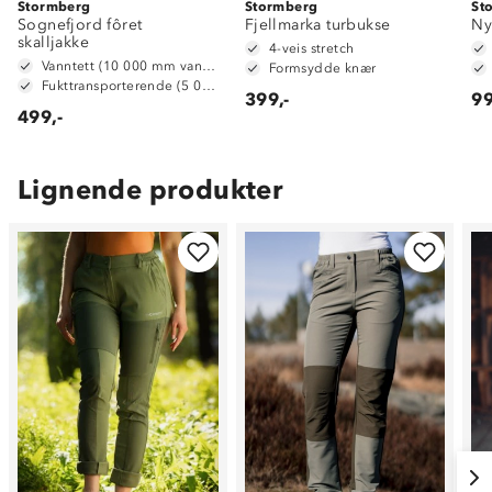
Stormberg
Stormberg
St
Sognefjord fôret
Fjellmarka turbukse
Ny
skalljakke
4-veis stretch
Vanntett (10 000 mm vannsøyle)
Formsydde knær
Fukttransporterende (5 000 g/ m2/ 24t)
399,-
99
499,-
Lignende produkter