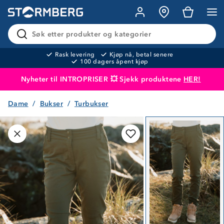
Søk etter produkter og kategorier
Rask levering
Kjøp nå, betal senere
100 dagers åpent kjøp
Nyheter til INTROPRISER 💥 Sjekk produktene
HER!
Dame
Bukser
Turbukser
Produktet er lagt i handlekurven
Til kassen