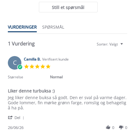
Still et spørsmål
VURDERINGER
SPØRSMÅL
Om Stormberg
1 Vurdering
Sorter:
Valgt
Verdigrunnlag
Klima og miljø
Camilla B.
Verifisert kunde
C
Trelagsprinsippet barn
5.0
Kundeservice
Etisk handel
star
Alt du trenger til Norgesferien
rating
Størrelse
Normal
Kontakt oss
Dyreetikk
Dette trenger du til barnehagen
Liker denne turbuksa :)
Konkurransevinnere
1% til samfunnet
Review
review
Jeg liker denne buksa så godt. Den er sval på varme dager.
Gravidklær
by
stating
Gode lommer, fin mørke grønn farge, romslig og behagelig
Kundeklubb
Inkludering
Camilla
Liker
å ha på.
Hvordan velge riktig turtøy?
B.
denne
Norgesferie 🇳🇴
Våre butikker
'
on
turbuksa
Del
Materialer
Share
Vask og vedlikehold
26
:)
Få turinspirasjon og tips her⛰
Bedrift, barnehage og SFO
Review
26/06/26
0
0
Jun
Personvern
by
2026
EL-retur