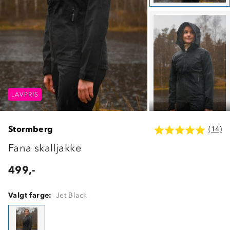
LAVPRIS
LAVPRIS
LAVPRIS
Stormberg
(14)
Fana skalljakke
499,-
Valgt farge:
Jet Black