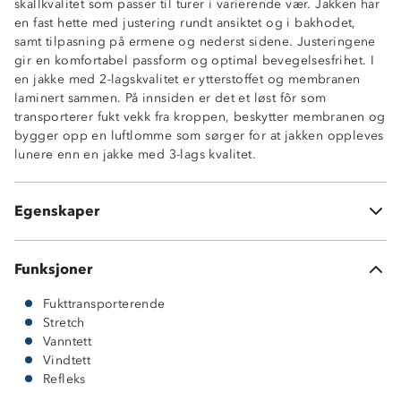
skallkvalitet som passer til turer i varierende vær. Jakken har
en fast hette med justering rundt ansiktet og i bakhodet,
Vanntett (10 000 mm vannsøyle)
samt tilpasning på ermene og nederst sidene. Justeringene
Vindtett
gir en komfortabel passform og optimal bevegelsesfrihet. I
Fukttransporterende (5 000 g/m2/24t)
en jakke med 2-lagskvalitet er ytterstoffet og membranen
Stretch
laminert sammen. På innsiden er det et løst fôr som
Tapede sømmer
transporterer fukt vekk fra kroppen, beskytter membranen og
Fast hette med justering
bygger opp en luftlomme som sørger for at jakken oppleves
To glidelåslommer i sidene
lunere enn en jakke med 3-lags kvalitet.
Hakebeskytter på glidelås
Refleksdetalj
Borrelås på ermer
Egenskaper
Meshfôr
Funksjoner
Fukttransporterende
Stretch
Vanntett
Vindtett
Refleks