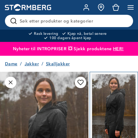
Søk etter produkter og kategorier
Rask levering
Kjøp nå, betal senere
100 dagers åpent kjøp
Nyheter til INTROPRISER 💥 Sjekk produktene
HER!
Dame
Jakker
Skalljakker
Produktet er lagt i handlekurven
Til kassen