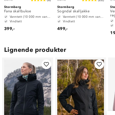
Stormberg
Stormberg
St
Fana skallbukse
Sogndal skalljakke
Ve
re
Vanntett (10 000 mm vannsøyle)
Vanntett (10 000 mm vannsøyle)
Vindtett
Vindtett
399,-
499,-
19
Lignende produkter