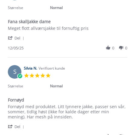
star
rating
Størrelse
Normal
Fana skalljakke dame
Review
review
Meget flott allværsjakke til fornuftig pris
by
stating
'
Marit
Fana
Del
Share
H.
skalljakke
Review
12/05/25
0
0
on
dame
by
12
Marit
May
H.
2025
on
Silvia N.
Verifisert kunde
S
12
5.0
May
star
2025
rating
Størrelse
Normal
Fornøyd
Review
review
Fornøyd med produktet. Litt tynnere jakke, passer sen vår,
by
stating
sommer, tidlig høst (ikke for kalde dager etter min
Silvia
Fornøyd
mening). Har mesh på innsiden.
N.
'
on
Del
Share
23