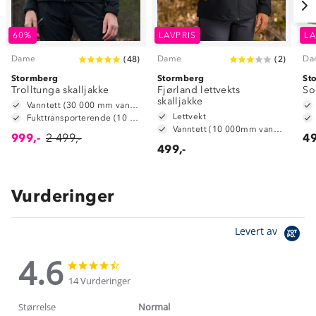
60%
LAVPRIS
LA
Dame
Dame
Da
(
48
)
(
2
)
Stormberg
Stormberg
St
Trolltunga skalljakke
Fjørland lettvekts
So
skalljakke
Vanntett (30 000 mm vannsøyle)
Lettvekt
Fukttransporterende (10 000 g/m2/24t)
Vanntett (10 000mm vannsøyle)
999,-
2 499,-
49
499,-
Vurderinger
Levert av
4.6
4.6
4.6
star
star
14 Vurderinger
rating
rating
Størrelse
Normal