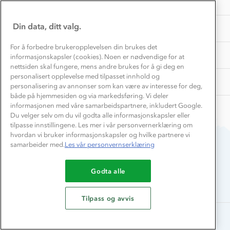
INFORMASJON
2025
Store størrelser
Storms turtips🐿️
Jobbe hos oss?
Turmat oppskrifter
Din data, ditt valg.
OM OSS
Leirskole 🥾
Beredskap
For å forbedre brukeropplevelsen din brukes det
Barnehageansatt
TIPS OG RÅD
informasjonskapsler (cookies). Noen er nødvendige for at
nettsiden skal fungere, mens andre brukes for å gi deg en
Tips til hyttetur
personalisert opplevelse med tilpasset innhold og
AKTIVITETER
personalisering av annonser som kan være av interesse for deg,
både på hjemmesiden og via markedsføring. Vi deler
informasjonen med våre samarbeidspartnere, inkludert Google.
Du velger selv om du vil godta alle informasjonskapsler eller
tilpasse innstillingene. Les mer i vår personvernerklæring om
hvordan vi bruker informasjonskapsler og hvilke partnere vi
samarbeider med.
Les vår personvernserklæring
Du betaler enkelt med
Godta alle
Tilpass og avvis
Alle rettigheter forbeholdes, Stormberg - 2026