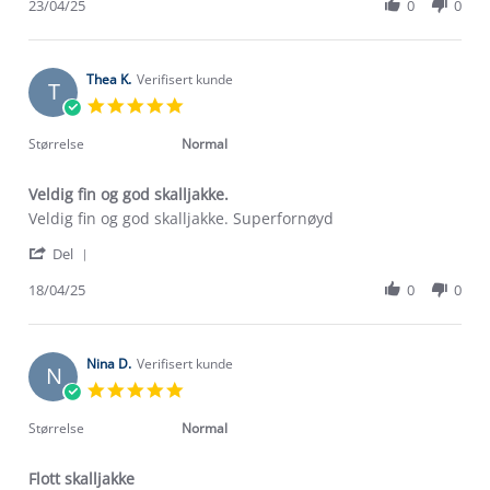
Review
23/04/25
0
0
Apr
by
2025
Silvia
N.
on
Thea K.
Verifisert kunde
T
23
5.0
Apr
star
2025
rating
Størrelse
Normal
Veldig fin og god skalljakke.
Review
review
Veldig fin og god skalljakke. Superfornøyd
by
stating
'
Thea
Veldig
Del
Share
K.
fin
Review
18/04/25
0
0
on
og
by
18
god
Thea
Apr
skalljakke.
K.
2025
on
Nina D.
Verifisert kunde
N
18
5.0
Apr
star
2025
rating
Størrelse
Normal
Flott skalljakke