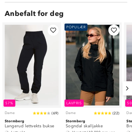
Anbefalt for deg
POPULÆR
57%
LAVPRIS
5
Dame
Dame
Da
(
69
)
(
22
)
Stormberg
Stormberg
St
Langerud lettvekts bukse
Sogndal skalljakke
Br