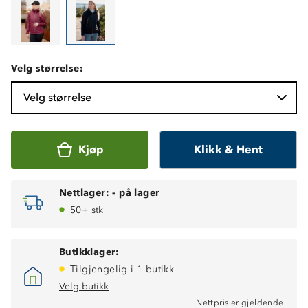
Velg størrelse:
Velg størrelse
Kjøp
Klikk & Hent
Nettlager:
-
på lager
50+ stk
Butikklager:
Tilgjengelig i 1 butikk
Vanntett (8 000 mm vannsøyle)
Velg butikk
Fukttransporterende (6 000 g/m2/24t)
Nettpris er gjeldende.