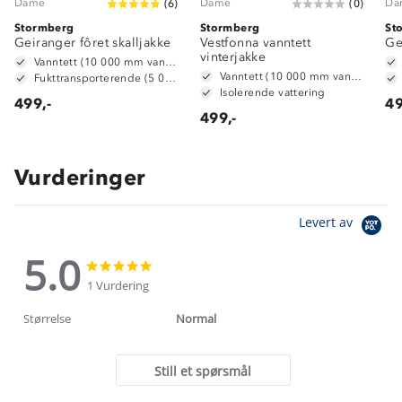
Dame
Dame
Da
(
6
)
(
0
)
Stormberg
Stormberg
St
Geiranger fôret skalljakke
Vestfonna vanntett
Ge
vinterjakke
Vanntett (10 000 mm vannsøyle)
Vanntett (10 000 mm vannsøyle)
Fukttransporterende (5 000 g/m2/24t)
Isolerende vattering
499,-
49
499,-
Vurderinger
Levert av
5.0
5.0
5.0
star
star
1 Vurdering
rating
rating
Størrelse
Normal
Still et spørsmål