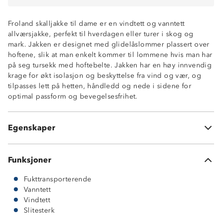
Robust og slitesterk
ProreTex®-membran
Froland skalljakke til dame er en vindtett og vanntett
Vindtett
allværsjakke, perfekt til hverdagen eller turer i skog og
Vannavstøtende glidelåser
mark. Jakken er designet med glidelåslommer plassert over
Meshfôr
hoftene, slik at man enkelt kommer til lommene hvis man har
2-lags skall
på seg tursekk med hoftebelte. Jakken har en høy innvendig
To glidelåslommer tilpasset hoftebelte
krage for økt isolasjon og beskyttelse fra vind og vær, og
Fast hette med justering rundt ansikt og i bakhodet
tilpasses lett på hetten, håndledd og nede i sidene for
Enhåndsstramming nederst i sidene
optimal passform og bevegelsesfrihet.
Borrelåsjustering rundt håndledd
Hakebeskytter på glidelås
Forhøyet krage
Egenskaper
Knagghempe i nakken
Funksjoner
Fukttransporterende
Vanntett
Vindtett
Slitesterk