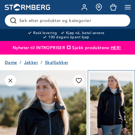
Søk etter produkter og kategorier
Rask levering
Kjøp nå, betal senere
100 dagers åpent kjøp
Nyheter til INTROPRISER 💥 Sjekk produktene
HER!
Dame
Jakker
Skalljakker
Produktet er lagt i handlekurven
Til kassen