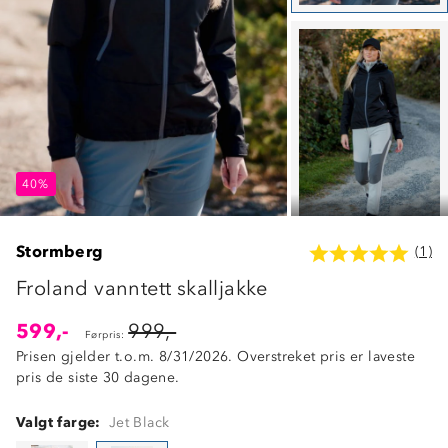
40%
40%
40%
Stormberg
(1)
Froland vanntett skalljakke
599,-
999,-
Førpris:
Prisen gjelder t.o.m. 8/31/2026. Overstreket pris er laveste
pris de siste 30 dagene.
Valgt farge:
Jet Black