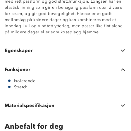
med rett passform og god stretchfunksjon. Longsen har en
elastisk linning som gir en behagelig passform uten å være
for stram, og gir god bevegelighet. Fleece er et godt
mellomlag på kaldere dager og kan kombineres med et
innerlag i ull og vindtett ytterlag, men passer like fint alene
på mildere dager eller som koseplagg hjemme.
Isolerende
Stretch
Behagelig passform
Egenskaper
Elastisk
Funksjoner
Isolerende
Stretch
Materialspesifikasjon
100 % polyester
Anbefalt for deg