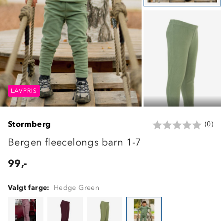
LAVPRIS
LAVPRIS
LAVPRIS
Stormberg
(0)
Bergen fleecelongs barn 1-7
99,-
Valgt farge:
Hedge Green