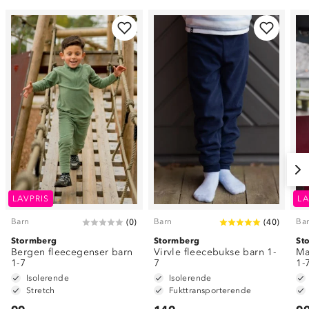
LAVPRIS
LA
Barn
Barn
Ba
(
0
)
(
40
)
Stormberg
Stormberg
St
Bergen fleecegenser barn
Virvle fleecebukse barn 1-
Ma
1-7
7
1-
Isolerende
Isolerende
Stretch
Fukttransporterende