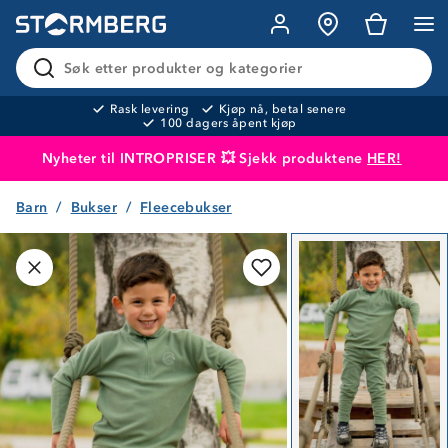
Søk etter produkter og kategorier
Rask levering
Kjøp nå, betal senere
100 dagers åpent kjøp
Nyheter til INTROPRISER 💥 Sjekk produktene
HER!
Barn
Bukser
Fleecebukser
Produktet er lagt i handlekurven
Til kassen