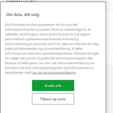
Samarbeide med oss?
INFORMASJON
Store størrelser
Storms turtips🐿️
Jobbe hos oss?
Turmat oppskrifter
Din data, ditt valg.
OM OSS
Leirskole 🥾
Beredskap
For å forbedre brukeropplevelsen din brukes det
Barnehageansatt
TIPS OG RÅD
informasjonskapsler (cookies). Noen er nødvendige for at
nettsiden skal fungere, mens andre brukes for å gi deg en
Tips til hyttetur
personalisert opplevelse med tilpasset innhold og
AKTIVITETER
personalisering av annonser som kan være av interesse for deg,
både på hjemmesiden og via markedsføring. Vi deler
informasjonen med våre samarbeidspartnere, inkludert Google.
Du velger selv om du vil godta alle informasjonskapsler eller
tilpasse innstillingene. Les mer i vår personvernerklæring om
hvordan vi bruker informasjonskapsler og hvilke partnere vi
samarbeider med.
Les vår personvernserklæring
Du betaler enkelt med
Godta alle
Tilpass og avvis
Alle rettigheter forbeholdes, Stormberg - 2026