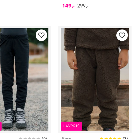
149,-
299,-
LAVPRIS
Barn
(
0
)
(
7
)