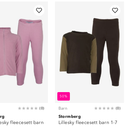
50%
Barn
(
0
)
(
0
)
rg
Stormberg
ky fleecesett barn
Lillesky fleecesett barn 1-7