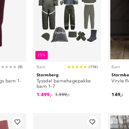
25%
Barn
Barn
(
0
)
(
116
)
Stormberg
Stormbe
gs barn 1-
Tyssdal barnehagepakke
Virvle 
barn 1-7
1 499,-
1 999,-
149,-