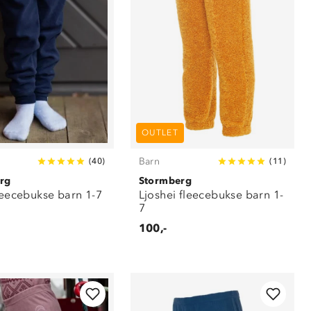
OUTLET
Barn
(
40
)
(
11
)
rg
Stormberg
fleecebukse barn 1-7
Ljoshei fleecebukse barn 1-
7
100,-