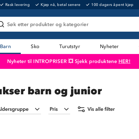
Rask levering
Kjøp nå, betal senere
100 dagers åpent kjøp
Søk etter produkter og kategorier
Barn
Sko
Turutstyr
Nyheter
Nyheter til INTROPRISER 💥 Sjekk produktene
HER!
Produktet er lagt i handlekurven
Til kassen
kser barn og junior
ldersgruppe
Pris
Vis alle filter
Barn 1-7
(
25
)
Min
Maks
79,-
1 499,-
Barn 8-14
(
2
)