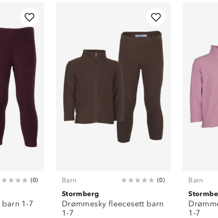
Barn
Barn
(
0
)
(
0
)
Stormberg
Stormbe
t barn 1-7
Drømmesky fleecesett barn
Drømmes
1-7
1-7