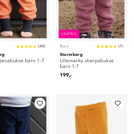
LAVPRIS
Barn
(
40
)
(
7
)
rg
Stormberg
fleecebukse barn 1-7
Lillemarka sherpabukse
barn 1-7
199,-