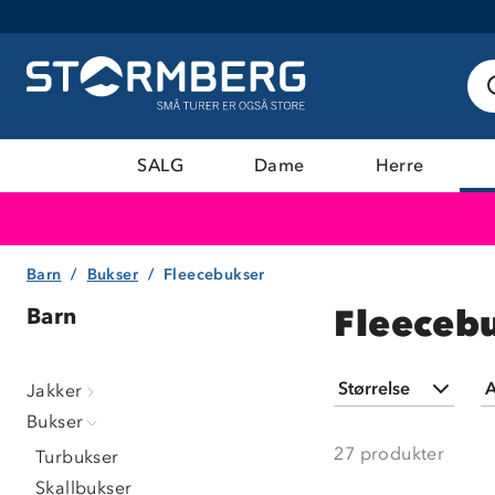
SALG
Dame
Herre
Barn
Bukser
Fleecebukser
Fleecebu
Barn
Størrelse
A
Jakker
Bukser
80
(
8
)
27
produkter
Turbukser
86
(
14
)
Skallbukser