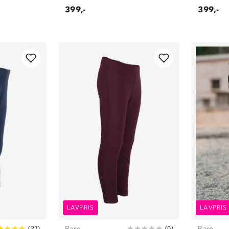
399,-
399,-
LAVPRIS
LAVPRIS
Barn
Barn
(
27
)
(
0
)