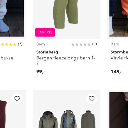
LAVPRIS
Barn
Barn
(
7
)
(
0
)
Stormberg
Stormbe
abukse
Bergen fleecelongs barn 1-
Virvle 
7
99,-
149,-