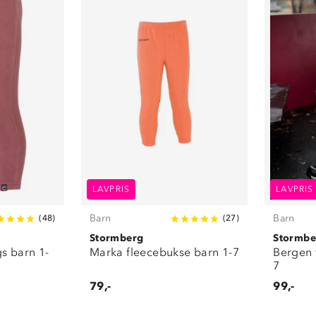
LAVPRIS
LAVPRIS
Barn
Barn
(
48
)
(
27
)
Stormberg
Stormbe
s barn 1-
Marka fleecebukse barn 1-7
Bergen 
7
79,-
99,-