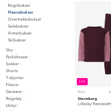
92
(
14
)
Regnbukser
98
(
17
)
Fleecebukser
104
(
19
)
110
(
19
)
Overtrekksbukser
116
(
21
)
Selebukser
122
(
17
)
Vinterbukser
128
(
2
)
Skibukser
140
(
2
)
152
(
2
)
Sko
164
(
2
)
Parkdresser
Sokker
Shorts
T-skjorter
50%
Fleece
Gensere
Barn
Regntøy
Stormberg
Lillesky fleeceset
Utstyr