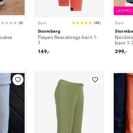
LAVPRIS
Barn
Barn
(
0
)
(
48
)
Stormberg
Stormbe
ebukse
Fløyen fleecelongs barn 1-
Nordsti
7
barn 1-
149,-
299,-