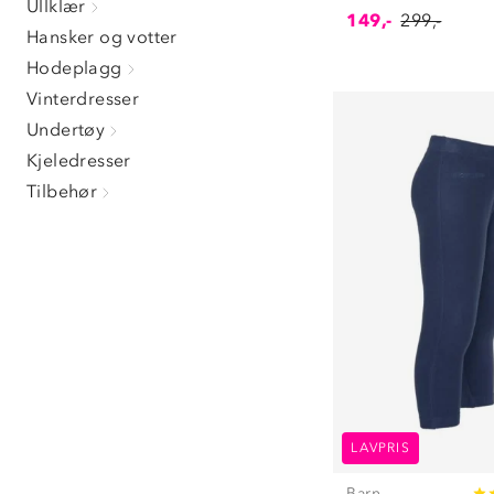
Ullklær
149,-
299,-
Hansker og votter
Hodeplagg
Vinterdresser
Undertøy
Kjeledresser
Tilbehør
LAVPRIS
Barn