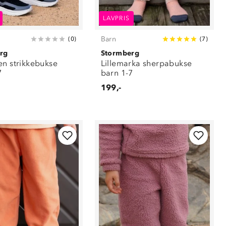
LAVPRIS
Barn
(
0
)
(
7
)
rg
Stormberg
en strikkebukse
Lillemarka sherpabukse
7
barn 1-7
199,-