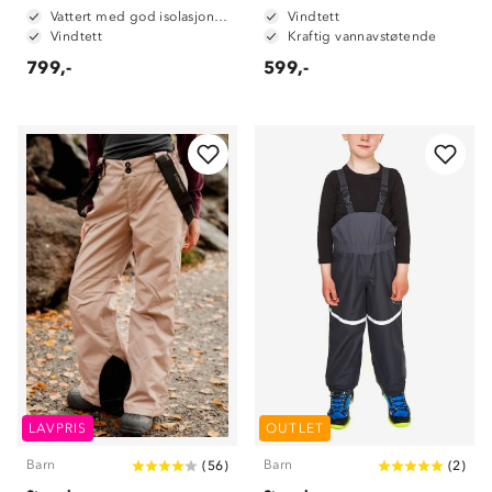
Vattert med god isolasjonsevne
Vindtett
Vindtett
Kraftig vannavstøtende
799,-
599,-
LAVPRIS
OUTLET
Barn
Barn
(
56
)
(
2
)