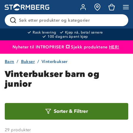
Søk etter produkter og kategorier
Rask levering
Kjøp nå, betal senere
100 dagers åpent kjøp
Nyheter til INTROPRISER 💥 Sjekk produktene
HER!
Barn
Bukser
Vinterbukser
Produktet er lagt i handlekurven
Til kassen
Vinterbukser barn og
junior
Sorter
Sorter
&
Filtrer
etter
29
produkter