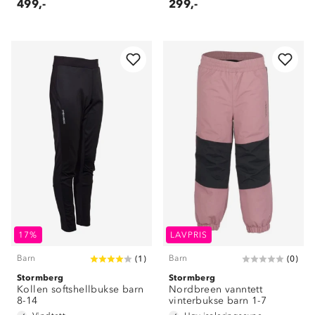
499,-
299,-
17%
LAVPRIS
Barn
Barn
(
1
)
(
0
)
Stormberg
Stormberg
Kollen softshellbukse barn
Nordbreen vanntett
8-14
vinterbukse barn 1-7