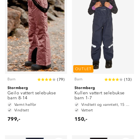
OUTLET
Barn
Barn
(
79
)
(
13
)
Stormberg
Stormberg
Geilo vattert selebukse
Kullen vattert selebukse
barn 8-14
barn 1-7
Varmt helfòr
Vindtett og vanntett, 15 000 mm vannsøyle
Vindtett
Vattert
799,-
150,-