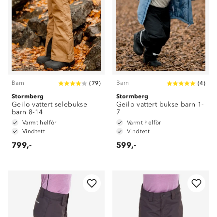
Barn
Barn
(
79
)
(
4
)
Stormberg
Stormberg
Geilo vattert selebukse
Geilo vattert bukse barn 1-
barn 8-14
7
Varmt helfòr
Varmt helfòr
Vindtett
Vindtett
799,-
599,-