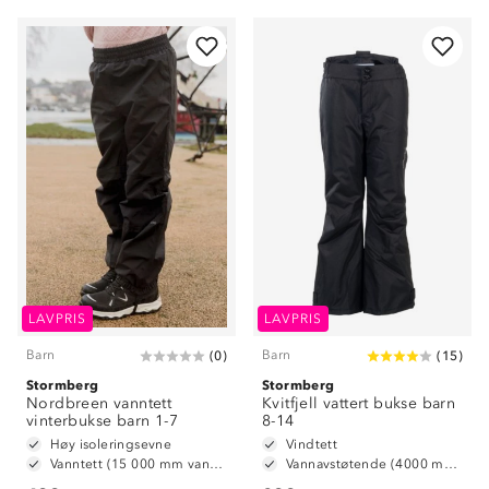
LAVPRIS
LAVPRIS
Barn
Barn
(
0
)
(
15
)
Stormberg
Stormberg
Nordbreen vanntett
Kvitfjell vattert bukse barn
vinterbukse barn 1-7
8-14
Høy isoleringsevne
Vindtett
Vanntett (15 000 mm vannsøyle)
Vannavstøtende (4000 mm vannsøyle)