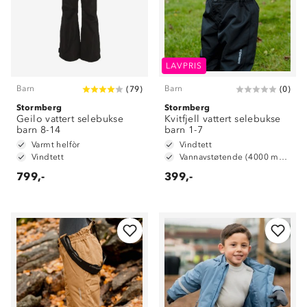
LAVPRIS
Barn
Barn
(
79
)
(
0
)
Stormberg
Stormberg
Geilo vattert selebukse
Kvitfjell vattert selebukse
barn 8-14
barn 1-7
Varmt helfòr
Vindtett
Vindtett
Vannavstøtende (4000 mm vannsøyle)
799,-
399,-