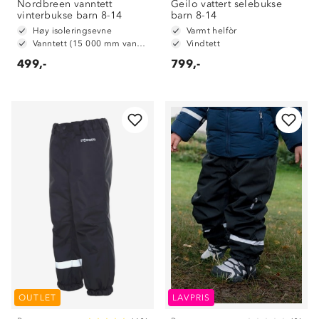
Nordbreen vanntett
Geilo vattert selebukse
vinterbukse barn 8-14
barn 8-14
Høy isoleringsevne
Varmt helfòr
Vanntett (15 000 mm vannsøyle)
Vindtett
499,-
799,-
OUTLET
LAVPRIS