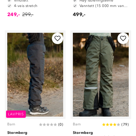
Vindtett
Høy isoleringsevne
4-veis stretch
Vanntett (15 000 mm vannsøyle)
249,-
299,-
499,-
LAVPRIS
Barn
Barn
(
0
)
(
79
)
Stormberg
Stormberg