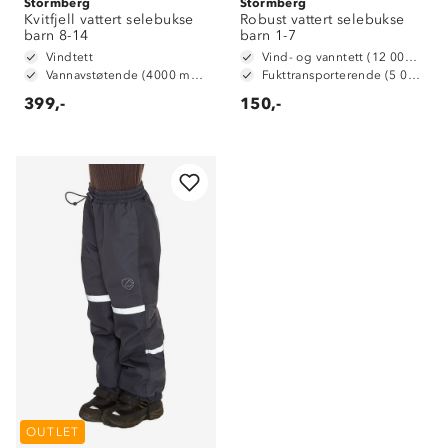
Stormberg
Stormberg
Kvitfjell vattert selebukse
Robust vattert selebukse
barn 8-14
barn 1-7
Vindtett
Vind- og vanntett (12 000 mm vannsøyle)
Vannavstøtende (4000 mm vannsøyle)
Fukttransporterende (5 000 g/m2/24t)
399,-
150,-
OUTLET