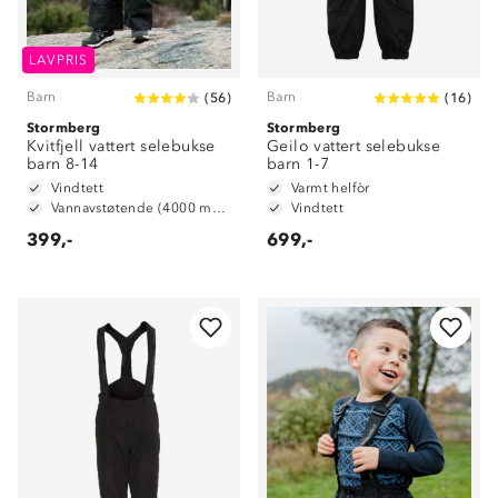
LAVPRIS
Barn
Barn
(
56
)
(
16
)
Stormberg
Stormberg
Kvitfjell vattert selebukse
Geilo vattert selebukse
barn 8-14
barn 1-7
Vindtett
Varmt helfòr
Vannavstøtende (4000 mm vannsøyle)
Vindtett
399,-
699,-