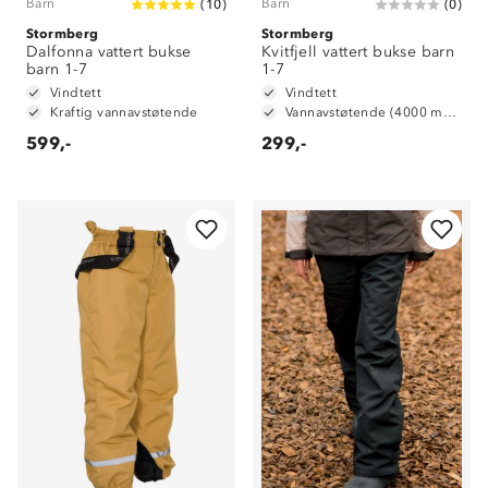
Barn
Barn
(
10
)
(
0
)
Stormberg
Stormberg
Dalfonna vattert bukse
Kvitfjell vattert bukse barn
barn 1-7
1-7
Vindtett
Vindtett
Kraftig vannavstøtende
Vannavstøtende (4000 mm vannsøyle)
599,-
299,-