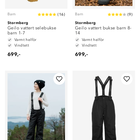
Barn
Barn
(
16
)
(
9
)
Stormberg
Stormberg
Geilo vattert selebukse
Geilo vattert bukse barn 8-
barn 1-7
14
Varmt helfòr
Varmt helfòr
Vindtett
Vindtett
699,-
699,-