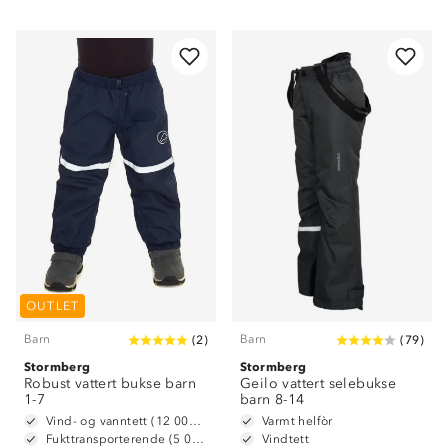
OUTLET
Barn
Barn
(
2
)
(
79
)
Stormberg
Stormberg
Robust vattert bukse barn
Geilo vattert selebukse
1-7
barn 8-14
Vind- og vanntett (12 000 mm vannsøyle)
Varmt helfòr
Fukttransporterende (5 000 g/m2/24t)
Vindtett