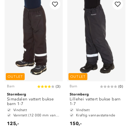
OUTLET
OUTLET
Barn
Barn
(
3
)
(
0
)
Stormberg
Stormberg
Simadalen vattert bukse
Lillehei vattert bukse barn
barn 1-7
1-7
Vindtett
Vindtett
Vanntett (12 000 mm vannsøyle)
Kraftig vannavstøtende
125,-
150,-