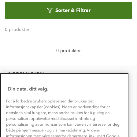
Alt du trenger til Norgesferien
Sorter
Kontakt oss
Sorter
&
Filtrer
Dyreetikk
etter
Dette trenger du til barnehagen
Konkurransevinnere
1% til samfunnet
Gravidklær
0
produkter
Kundeklubb
Inkludering
Hvordan velge riktig turtøy?
Norgesferie 🇳🇴
Våre butikker
Materialer
0 produkter
Vask og vedlikehold
Få turinspirasjon og tips her⛰
Bedrift, barnehage og SFO
Personvern
EL-retur
Overnatte utendørs⛺
Presse
Samarbeide med oss?
INFORMASJON
Store størrelser
Storms turtips🐿️
Jobbe hos oss?
Turmat oppskrifter
Din data, ditt valg.
OM OSS
Leirskole 🥾
Beredskap
For å forbedre brukeropplevelsen din brukes det
Barnehageansatt
TIPS OG RÅD
informasjonskapsler (cookies). Noen er nødvendige for at
nettsiden skal fungere, mens andre brukes for å gi deg en
Tips til hyttetur
personalisert opplevelse med tilpasset innhold og
AKTIVITETER
personalisering av annonser som kan være av interesse for deg,
både på hjemmesiden og via markedsføring. Vi deler
informasjonen med våre samarbeidspartnere, inkludert Google.