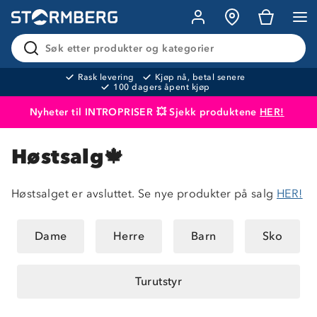
Søk etter produkter og kategorier
Rask levering
Kjøp nå, betal senere
100 dagers åpent kjøp
Nyheter til INTROPRISER 💥 Sjekk produktene
HER!
Produktet er lagt i handlekurven
Til kassen
Høstsalg🍁
Høstsalget er avsluttet. Se nye produkter på salg
HER!
Om Stormberg
Dame
Herre
Barn
Sko
Verdigrunnlag
Turutstyr
Klima og miljø
Trelagsprinsippet barn
Kundeservice
Etisk handel