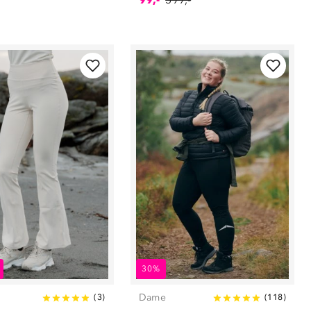
30%
Dame
(
3
)
(
118
)