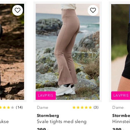
Beige
(
2
)
Brun
(
1
)
Blå
(
5
)
Mørkeblå
(
4
)
Lilla
(
1
)
Rosa
(
1
)
LAVPRIS
LAVPRIS
Dame
Dame
(
14
)
(
3
)
Stormberg
Stormbe
bukse
Svale tights med sleng
Hinnstei
299,-
399,-