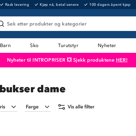
Rask levering
Kjøp nå, betal senere
100 dagers åpent kjøp
Søk etter produkter og kategorier
Barn
Sko
Turutstyr
Nyheter
Nyheter til INTROPRISER 💥 Sjekk produktene
HER!
Produktet er lagt i handlekurven
Til kassen
sbukser dame
ris
Farge
Vis alle filter
Min
Maks
Svart
(
7
)
19,-
699,-
Hvit
(
2
)