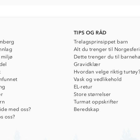
TIPS OG RÅD
mberg
Trelagsprinsippet barn
nnlag
Alt du trenger til Norgesfer
 miljø
Dette trenger du til barneh
del
Gravidklær
k
Hvordan velge riktig turtøy
amfunnet
Vask og vedlikehold
ing
EL-retur
er
Store størrelser
rn
Turmat oppskrifter
ide med oss?
Beredskap
s oss?