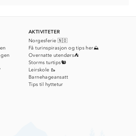
AKTIVITETER
Norgesferie 🇳🇴
ien
Få turinspirasjon og tips her⛰
agen
Overnatte utendørs⛺
Storms turtips🐿️
?
Leirskole 🥾
Barnehageansatt
Tips til hyttetur