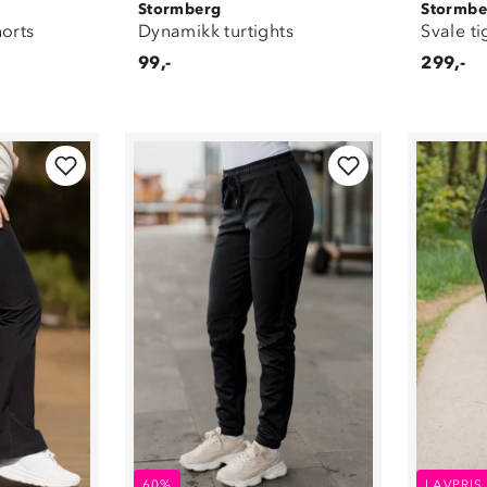
Stormberg
Stormbe
horts
Dynamikk turtights
Svale t
99,-
299,-
60%
LAVPRIS