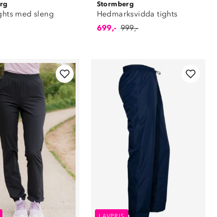
rg
Stormberg
ights med sleng
Hedmarksvidda tights
699,-
999,-
LAVPRIS