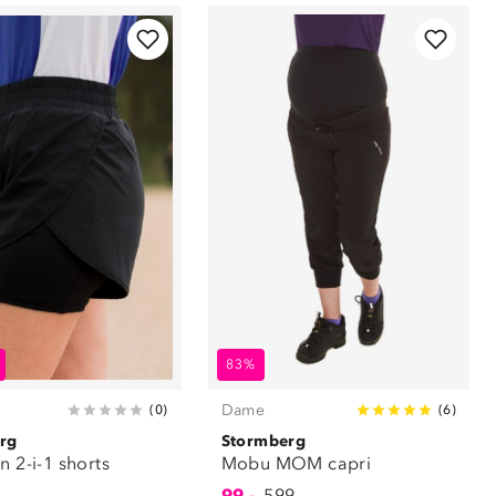
83%
Dame
(
0
)
(
6
)
rg
Stormberg
n 2-i-1 shorts
Mobu MOM capri
99,-
599,-