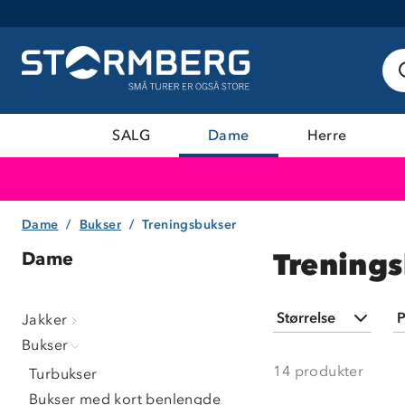
SALG
Dame
Herre
Dame
Bukser
Treningsbukser
Trening
Dame
Størrelse
P
Jakker
Bukser
XXS
(
1
)
14
produkter
Turbukser
XS
(
12
)
Bukser med kort benlengde