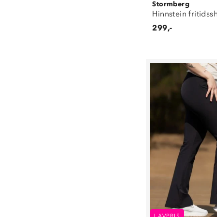
Stormberg
Hinnstein fritidss
299,-
LAVPRIS