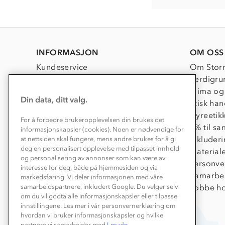
INFORMASJON
OM OSS
Kundeservice
Om Stor
Kontakt oss
Verdigru
Konkurransevinnere
Klima og
Din data, ditt valg.
Kundeklubb
Etisk han
Våre butikker
Dyreetik
For å forbedre brukeropplevelsen din brukes det
Bedrift, barnehage og SFO
1% til s
informasjonskapsler (cookies). Noen er nødvendige for
Presse
Inkluder
at nettsiden skal fungere, mens andre brukes for å gi
deg en personalisert opplevelse med tilpasset innhold
Material
og personalisering av annonser som kan være av
Personve
interesse for deg, både på hjemmesiden og via
Samarbe
markedsføring. Vi deler informasjonen med våre
Jobbe ho
samarbeidspartnere, inkludert Google. Du velger selv
om du vil godta alle informasjonskapsler eller tilpasse
innstillingene. Les mer i vår personvernerklæring om
hvordan vi bruker informasjonskapsler og hvilke
partnere vi samarbeider med.
Les vår