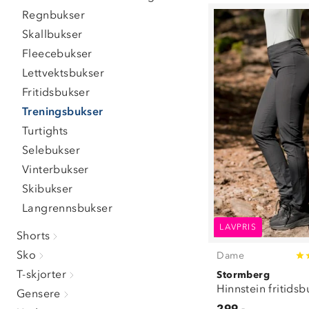
S
(
11
)
Regnbukser
M
(
11
)
Skallbukser
L
(
9
)
XL
(
7
)
Fleecebukser
XXL
(
7
)
Lettvektsbukser
3XL
(
7
)
Fritidsbukser
Treningsbukser
Turtights
Selebukser
Vinterbukser
Skibukser
Langrennsbukser
LAVPRIS
Shorts
Sko
Dame
T-skjorter
Stormberg
Hinnstein fritids
Gensere
299,-