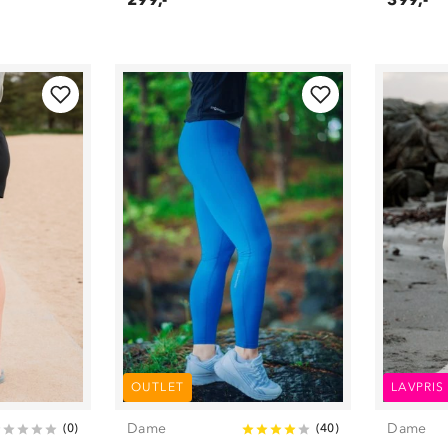
OUTLET
LAVPRIS
Dame
Dame
(
0
)
(
40
)