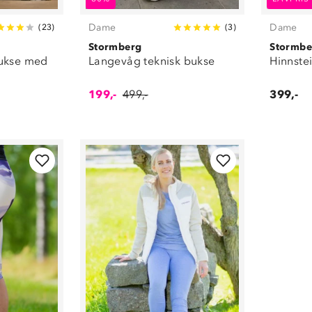
Dame
Dame
(
23
)
(
3
)
Stormberg
Stormbe
bukse med
Langevåg teknisk bukse
Hinnstei
199,-
499,-
399,-