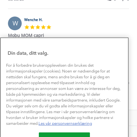
by
3
capri
Om Stormberg
Linn
May
S.
2023
Verdigrunnlag
on
Wenche H.
W
3
5.0
Klima og miljø
May
star
Trelagsprinsippet barn
Mobu MOM capri
2023
rating
Kundeservice
Review
review
Den perfekte capribukse, veldig god passform, helt
Etisk handel
Alt du trenger til Norgesferien
by
stating
SUVEREN etter min smak. Synd den ikke finnes i flere
Kontakt oss
Wenche
Mobu
farger! Hadde da kjøpt flere. (men, store i størrelsen så
Din data, ditt valg.
Dyreetikk
H.
MOM
kjøp en str mindre enn du pleier. dette visste jeg ifra
Dette trenger du til barnehagen
on
capri
tidligere kjøp) En bukse i 5 stjernes...…. :)
Konkurransevinnere
For å forbedre brukeropplevelsen din brukes det
1% til samfunnet
31
Gravidklær
informasjonskapsler (cookies). Noen er nødvendige for at
'
May
Del
Kundeklubb
Share
nettsiden skal fungere, mens andre brukes for å gi deg en
2018
Inkludering
Hvordan velge riktig turtøy?
Review
31/05/18
0
0
personalisert opplevelse med tilpasset innhold og
Norgesferie 🇳🇴
Våre butikker
by
personalisering av annonser som kan være av interesse for deg,
Materialer
Wenche
Vask og vedlikehold
både på hjemmesiden og via markedsføring. Vi deler
H.
Få turinspirasjon og tips her⛰
Bedrift, barnehage og SFO
informasjonen med våre samarbeidspartnere, inkludert Google.
1
2
Personvern
on
Du velger selv om du vil godta alle informasjonskapsler eller
EL-retur
31
Overnatte utendørs⛺
Presse
tilpasse innstillingene. Les mer i vår personvernerklæring om
May
Samarbeide med oss?
INFORMASJON
hvordan vi bruker informasjonskapsler og hvilke partnere vi
2018
Store størrelser
Storms turtips🐿️
samarbeider med.
Les vår personvernserklæring
Jobbe hos oss?
Turmat oppskrifter
OM OSS
Leirskole 🥾