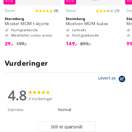
85%
83%
8
Dame
Dame
Da
(
9
)
(
7
)
Stormberg
Stormberg
St
Mirakel MOM t-skjorte
Moelven MOM bukse
Mo
Hurtigtørkende
Lettvekt
Meshfelter under ermer
Hurtigtørkende
29,-
199,-
149,-
899,-
99
Vurderinger
Levert av
4.8
4.8
4.8
star
star
6 Vurderinger
rating
rating
Størrelse
Normal
Still et spørsmål