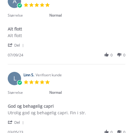
A
5
5.0
Nov
star
2024
rating
Størrelse
Normal
Alt flott
Review
review
Alt flott
by
stating
'
Aleksandra
Alt
Del
Share
K.
flott
Review
07/09/24
0
0
on
by
7
Aleksandra
Sep
K.
2024
on
Linn S.
Verifisert kunde
L
7
5.0
Sep
star
2024
rating
Størrelse
Normal
God og behagelig capri
Review
review
Utrolig god og behagelig capri. Fin i str.
by
stating
'
Linn
God
Del
Share
S.
og
Review
03/05/23
0
0
on
behagelig