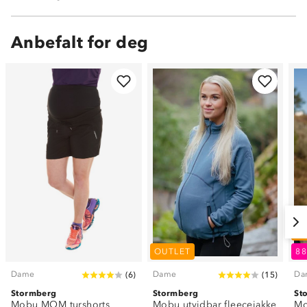
Anbefalt for deg
O
OUTLET
8
Dame
Dame
Da
(
6
)
(
15
)
Stormberg
Stormberg
St
Mobu MOM turshorts
Mobu utvidbar fleecejakke
Mo