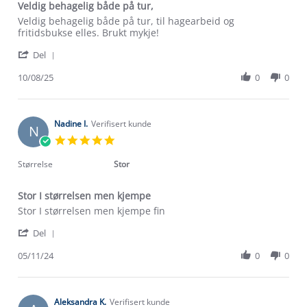
Veldig behagelig både på tur,
Review
review
Veldig behagelig både på tur, til hagearbeid og
by
stating
fritidsbukse elles. Brukt mykje!
Mari
Veldig
'
A.
behagelig
Del
Share
on
både
Review
10/08/25
0
0
10
på
by
Aug
tur,
Mari
2025
A.
on
Nadine I.
Verifisert kunde
N
10
5.0
Aug
star
2025
rating
Størrelse
Stor
Stor I størrelsen men kjempe
Review
review
Stor I størrelsen men kjempe fin
by
stating
'
Nadine
Stor
Del
Share
I.
I
Review
05/11/24
0
0
on
størrelsen
by
5
men
Nadine
Nov
kjempe
I.
2024
on
Aleksandra K.
Verifisert kunde