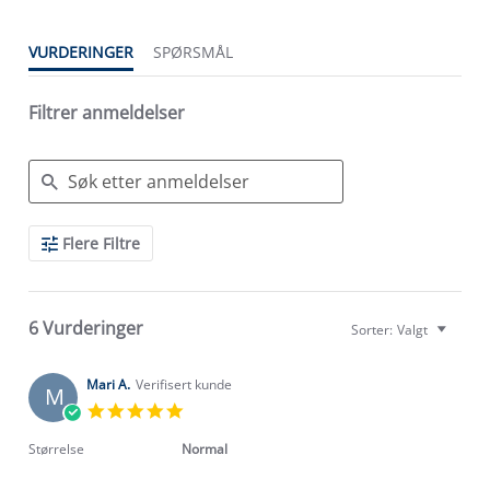
VURDERINGER
SPØRSMÅL
Filtrer anmeldelser
Search
Flere Filtre
Reviews
6 Vurderinger
Sorter:
Valgt
Mari A.
Verifisert kunde
M
5.0
star
rating
Størrelse
Normal