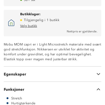
Butikklager:
Tilgjengelig i 1 butikk
Velg butikk
Nettpris er gjeldende.
Mobu MOM capri er i Light Microstretch materiale med svært
god stretchfunksjon. Nikkersen er utviklet for aktivitet og
Stikklommer
komfort under graviditet, og har optimal bevegelighet.
Nøkkellomme med glidelås
Elastisk topp over magen med justerbar strikk.
God stretch
Hurtigtørkende
Snøring i livet
Egenskaper
Light Microstretch
Funksjoner
Stretch
Hurtigtørkende