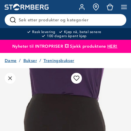
Søk etter produkter og kategorier
Rask levering
Kjøp nå, betal senere
100 dagers åpent kjøp
Nyheter til INTROPRISER 💥 Sjekk produktene
HER!
Dame
Bukser
Treningsbukser
Produktet er lagt i handlekurven
Til kassen