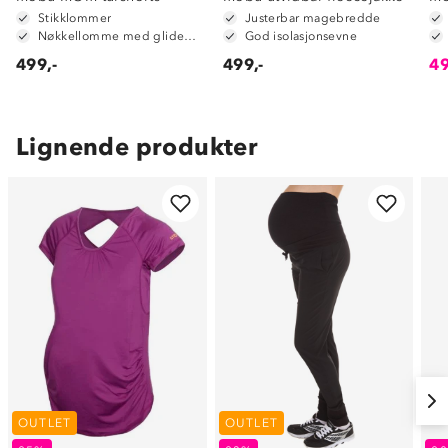
Stikklommer
Justerbar magebredde
Nøkkellomme med glidelås
God isolasjonsevne
499,-
499,-
49
Lignende produkter
OUTLET
OUTLET