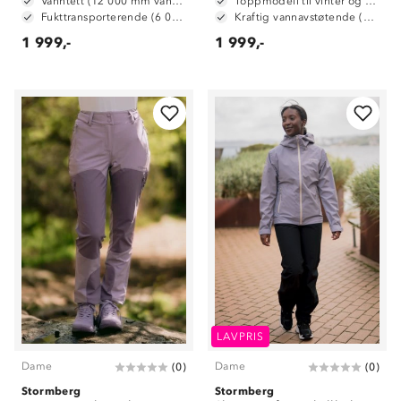
Vanntett (12 000 mm vannsøyle)
Toppmodell til vinter og alpint
Fukttransporterende (6 000 g/ m2/ 24t)
Kraftig vannavstøtende (6 000mm vannsøyle)
1 999,-
1 999,-
LAVPRIS
Dame
Dame
(
0
)
(
0
)
Stormberg
Stormberg