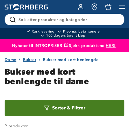
Søk etter produkter og kategorier
Rask levering
Kjøp nå, betal senere
100 dagers åpent kjøp
Nyheter til INTROPRISER 💥 Sjekk produktene
HER!
Dame
Bukser
Bukser med kort benlengde
Produktet er lagt i handlekurven
Til kassen
Bukser med kort
benlengde til dame
Sorter
Sorter
&
Filtrer
etter
9
produkter