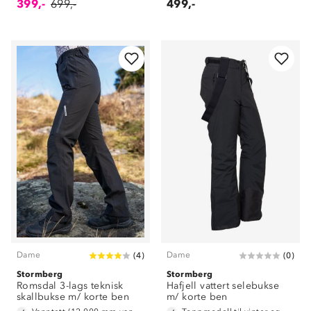
399,-
699,-
499,-
Dame
Dame
(
4
)
(
0
)
Stormberg
Stormberg
Romsdal 3-lags teknisk
Hafjell vattert selebukse
skallbukse m/ korte ben
m/ korte ben