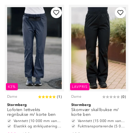
43%
LAVPRIS
Dame
Dame
(
1
)
(
0
)
Stormberg
Stormberg
Lofoten lettvekts
Skomvær skallbukse m/
regnbukse m/ korte ben
korte ben
Vanntett (10 000 mm vannsøyle)
Vanntett (15 000 mm vannsøyle)
Elastikk og strikkjustering i livet
Fukttransporterende (5 000 g/ m2/ 24t)