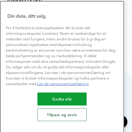
INFORMASJON
Store størrelser
Storms turtips🐿️
Jobbe hos oss?
Turmat oppskrifter
Din data, ditt valg.
OM OSS
Leirskole 🥾
Beredskap
For å forbedre brukeropplevelsen din brukes det
Barnehageansatt
TIPS OG RÅD
informasjonskapsler (cookies). Noen er nødvendige for at
nettsiden skal fungere, mens andre brukes for å gi deg en
Tips til hyttetur
personalisert opplevelse med tilpasset innhold og
AKTIVITETER
personalisering av annonser som kan være av interesse for deg,
både på hjemmesiden og via markedsføring. Vi deler
informasjonen med våre samarbeidspartnere, inkludert Google.
Du velger selv om du vil godta alle informasjonskapsler eller
tilpasse innstillingene. Les mer i vår personvernerklæring om
hvordan vi bruker informasjonskapsler og hvilke partnere vi
samarbeider med.
Les vår personvernserklæring
Du betaler enkelt med
Godta alle
Tilpass og avvis
Chat med oss
Alle rettigheter forbeholdes, Stormberg - 2026