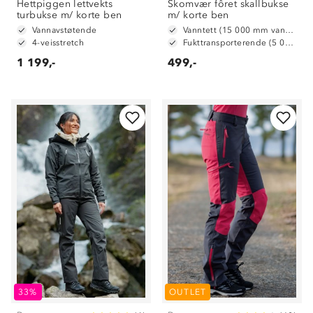
Hettpiggen lettvekts
Skomvær fôret skallbukse
turbukse m/ korte ben
m/ korte ben
Vannavstøtende
Vanntett (15 000 mm vannsøyle)
4-veisstretch
Fukttransporterende (5 000 g/ m2/ 24t)
1 199,-
499,-
33%
OUTLET