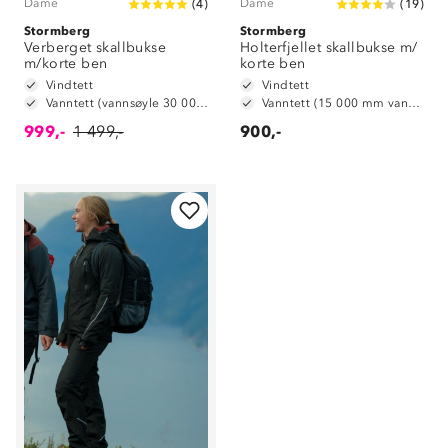
Dame
Dame
(
4
)
(
19
)
Stormberg
Stormberg
Verberget skallbukse
Holterfjellet skallbukse m/
m/korte ben
korte ben
Vindtett
Vindtett
Vanntett (vannsøyle 30 000 mm)
Vanntett (15 000 mm vannsøyle)
999,-
1 499,-
900,-