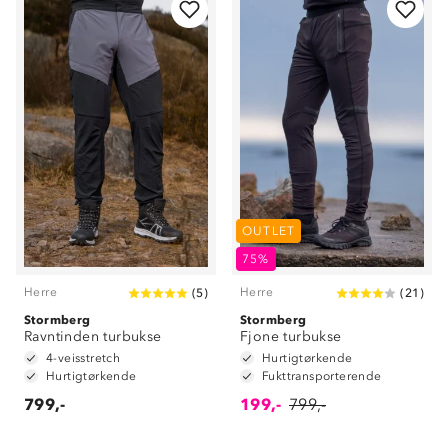
OUTLET
75%
Herre
Herre
(
5
)
(
21
)
Stormberg
Stormberg
Ravntinden turbukse
Fjone turbukse
4-veisstretch
Hurtigtørkende
Hurtigtørkende
Fukttransporterende
799,-
199,-
799,-