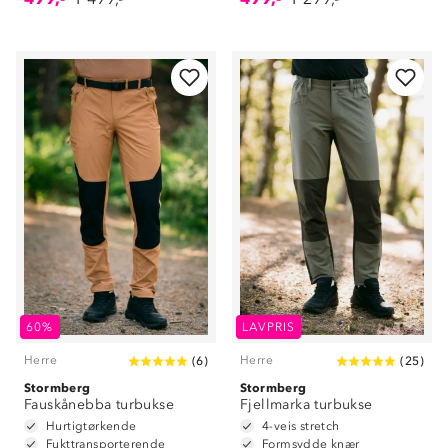
60%
LAVPRIS
Herre
Herre
(
6
)
(
25
)
Stormberg
Stormberg
Fauskånebba turbukse
Fjellmarka turbukse
Hurtigtørkende
4-veis stretch
Fukttransporterende
Formsydde knær