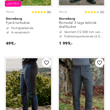
LAVPRIS
Herre
Herre
(
6
)
(
2
)
Stormberg
Stormberg
Fjørå turbukse
Romsdal 3-lags teknisk
skallbukse
Hurtigtørkende
Vanntett (12 000 mm vannsøyle)
4-veisstretch
Fukttransporterende (6 000 g/ m2/ 24t)
499,-
1 999,-