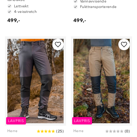
Vannavvisende
Lettvekt
Fukttransporterende
4-veisstretch
499,-
499,-
LAVPRIS
LAVPRIS
Herre
Herre
(
25
)
(
0
)