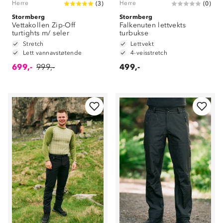
Herre
Herre
(
3
)
(
0
)
Stormberg
Stormberg
Vettakollen Zip-Off
Falkenuten lettvekts
turtights m/ seler
turbukse
Stretch
Lettvekt
Lett vannavstøtende
4-veisstretch
699,-
999,-
499,-