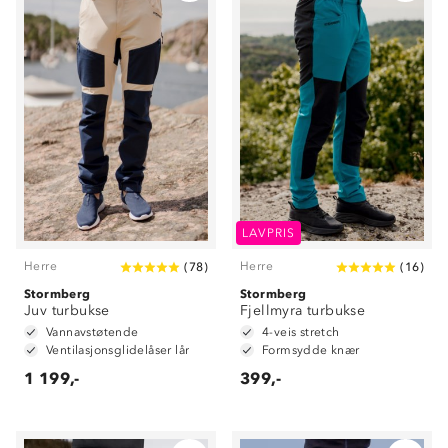
LAVPRIS
Herre
Herre
(
78
)
(
16
)
Stormberg
Stormberg
Juv turbukse
Fjellmyra turbukse
Vannavstøtende
4-veis stretch
Ventilasjonsglidelåser lår
Formsydde knær
1 199,-
399,-