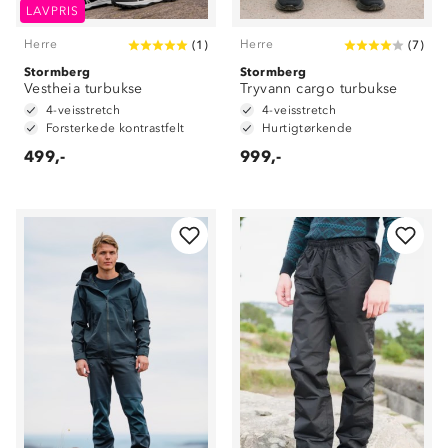
LAVPRIS
Herre
Herre
(
1
)
(
7
)
Stormberg
Stormberg
Vestheia turbukse
Tryvann cargo turbukse
4-veisstretch
4-veisstretch
Forsterkede kontrastfelt
Hurtigtørkende
499,-
999,-