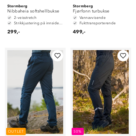
Stormberg
Stormberg
Nibbaheia softshellbukse
Fjørfonn turbukse
2-veisstretch
Vannavvisende
Strikkjustering på innsiden av linning
Fukttransporterende
299,-
499,-
OUTLET
50%