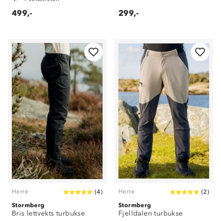
499,-
299,-
Herre
Herre
(
4
)
(
2
)
Stormberg
Stormberg
Bris lettvekts turbukse
Fjelldalen turbukse