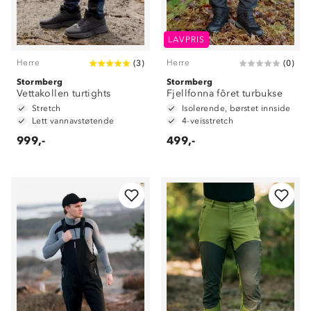
LAVPRIS
Herre
Herre
(
3
)
(
0
)
Stormberg
Stormberg
Vettakollen turtights
Fjellfonna fôret turbukse
Stretch
Isolerende, børstet innside
Lett vannavstøtende
4-veisstretch
999,-
499,-