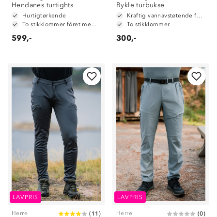
Hendanes turtights
Bykle turbukse
Hurtigtørkende
Kraftig vannavstøtende forsterkningsfelter i baken og på knær
To stikklommer fôret med mesh
To stikklommer
599,-
300,-
LAVPRIS
LAVPRIS
Herre
Herre
(
11
)
(
0
)