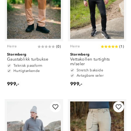
Herre
Herre
(
0
)
(
1
)
Stormberg
Stormberg
Gaustablikk turbukse
Vettakollen turtights
m/seler
Teknisk passform
Stretch bakside
Hurtigtørkende
Avtagbare seler
999,-
999,-