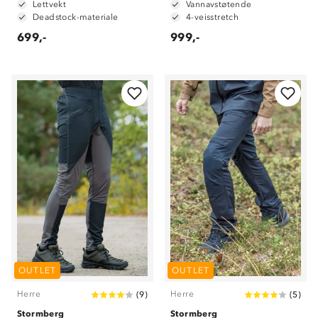
Lettvekt
Vannavstøtende
Deadstock-materiale
4-veisstretch
699,-
999,-
OUTLET
OUTLET
Herre
Herre
(
9
)
(
5
)
Stormberg
Stormberg