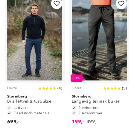
60%
Herre
Herre
(
4
)
(
5
)
Stormberg
Stormberg
Bris lettvekts turbukse
Langevåg teknisk bukse
Lettvekt
4-veisstretch
Deadstock-materiale
2 sidelommer
699,-
199,-
499,-