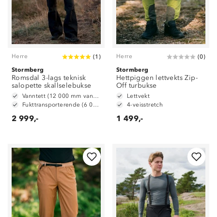
Herre
Herre
(
1
)
(
0
)
Stormberg
Stormberg
Romsdal 3-lags teknisk
Hettpiggen lettvekts Zip-
salopette skallselebukse
Off turbukse
Vanntett (12 000 mm vannsøyle)
Lettvekt
Fukttransporterende (6 000 g/ m2/ 24t)
4-veisstretch
2 999,-
1 499,-