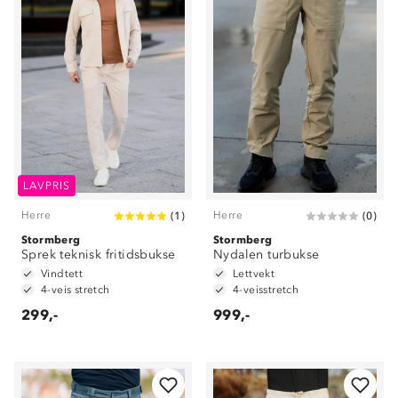
LAVPRIS
Herre
Herre
(
1
)
(
0
)
Stormberg
Stormberg
Sprek teknisk fritidsbukse
Nydalen turbukse
Vindtett
Lettvekt
4-veis stretch
4-veisstretch
299,-
999,-