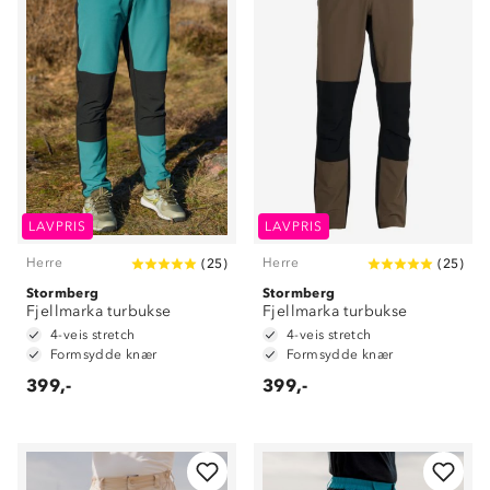
LAVPRIS
LAVPRIS
Herre
Herre
(
25
)
(
25
)
Stormberg
Stormberg
Fjellmarka turbukse
Fjellmarka turbukse
4-veis stretch
4-veis stretch
Formsydde knær
Formsydde knær
399,-
399,-