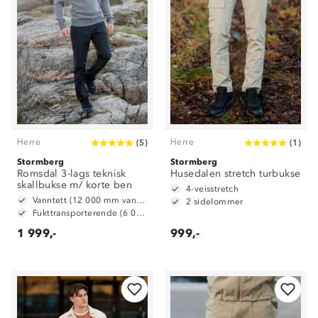
Herre
Herre
(
5
)
(
1
)
Stormberg
Stormberg
Romsdal 3-lags teknisk
Husedalen stretch turbukse
skallbukse m/ korte ben
4-veisstretch
Vanntett (12 000 mm vannsøyle)
2 sidelommer
Fukttransporterende (6 000 g/ m2/ 24t)
1 999,-
999,-