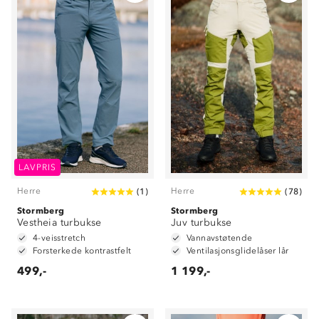
LAVPRIS
Herre
Herre
(
1
)
(
78
)
Stormberg
Stormberg
Vestheia turbukse
Juv turbukse
4-veisstretch
Vannavstøtende
Forsterkede kontrastfelt
Ventilasjonsglidelåser lår
499,-
1 199,-