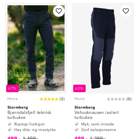
67%
62%
Herre
Herre
(
3
)
(
0
)
Stormberg
Stormberg
Bjørndalsfjell teknisk
Vehusknausen isolert
turbukse
turbukse
Ripstop-funksjon
Myk, varm innside
Høy slite- og rivestyrke
God isolasjonsevne
499,-
1 499,-
499,-
1 299,-