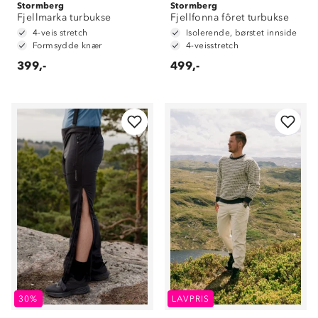
Stormberg
Stormberg
Fjellmarka turbukse
Fjellfonna fôret turbukse
4-veis stretch
Isolerende, børstet innside
Formsydde knær
4-veisstretch
399,-
499,-
30%
LAVPRIS