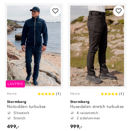
LAVPRIS
Herre
Herre
(
1
)
(
1
)
Stormberg
Stormberg
Notodden turbukse
Husedalen stretch turbukse
Slitesterk
4-veisstretch
Stretch
2 sidelommer
499,-
999,-