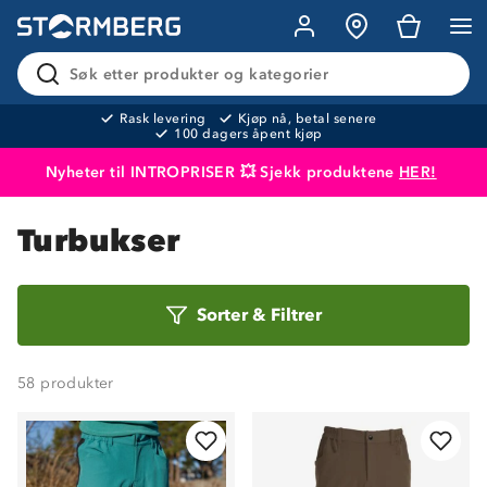
Søk etter produkter og kategorier
Rask levering
Kjøp nå, betal senere
100 dagers åpent kjøp
Nyheter til INTROPRISER 💥 Sjekk produktene
HER!
Produktet er lagt i handlekurven
Til kassen
Turbukser
Sorter
Sorter
&
Filtrer
etter
58
produkter