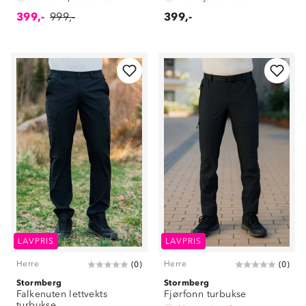
399,-
999,-
399,-
LAVPRIS
LAVPRIS
Herre
Herre
(
0
)
(
0
)
Stormberg
Stormberg
Falkenuten lettvekts
Fjørfonn turbukse
turbukse