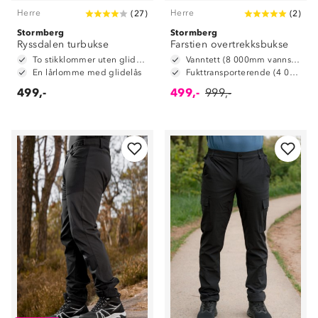
Herre
Herre
(
27
)
(
2
)
Stormberg
Stormberg
Ryssdalen turbukse
Farstien overtrekksbukse
To stikklommer uten glidelås.
Vanntett (8 000mm vannsøyle)
En lårlomme med glidelås
Fukttransporterende (4 000 g/m2/24t)
499,-
499,-
999,-