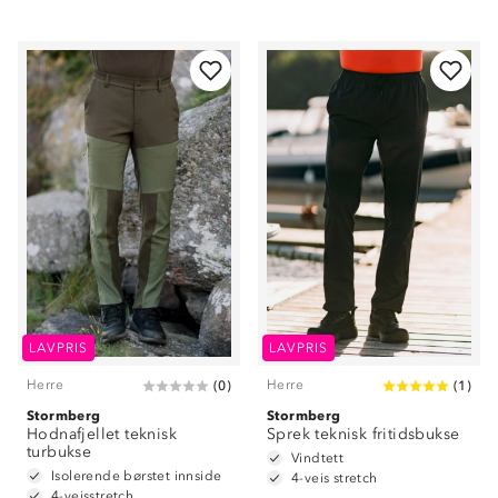
LAVPRIS
LAVPRIS
Herre
Herre
(
0
)
(
1
)
Stormberg
Stormberg
Hodnafjellet teknisk
Sprek teknisk fritidsbukse
turbukse
Vindtett
Isolerende børstet innside
4-veis stretch
4-veisstretch