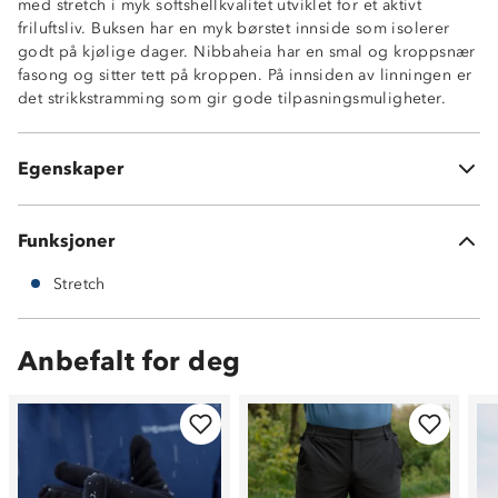
med stretch i myk softshellkvalitet utviklet for et aktivt
friluftsliv. Buksen har en myk børstet innside som isolerer
godt på kjølige dager. Nibbaheia har en smal og kroppsnær
fasong og sitter tett på kroppen. På innsiden av linningen er
det strikkstramming som gir gode tilpasningsmuligheter.
2-veisstretch
Strikkjustering på innsiden av linning
To lårlommer med glidelås
Egenskaper
Børstet innside
Funksjoner
Stretch
Anbefalt for deg