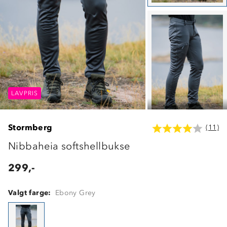
LAVPRIS
LAVPRIS
LAVPRIS
Stormberg
(11)
Nibbaheia softshellbukse
299,-
Valgt farge:
Ebony Grey