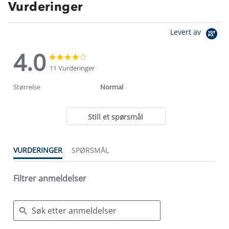
Vurderinger
Levert av
4.0
4.0
4.0
star
star
11 Vurderinger
rating
rating
Størrelse
Normal
Still et spørsmål
VURDERINGER
SPØRSMÅL
Filtrer anmeldelser