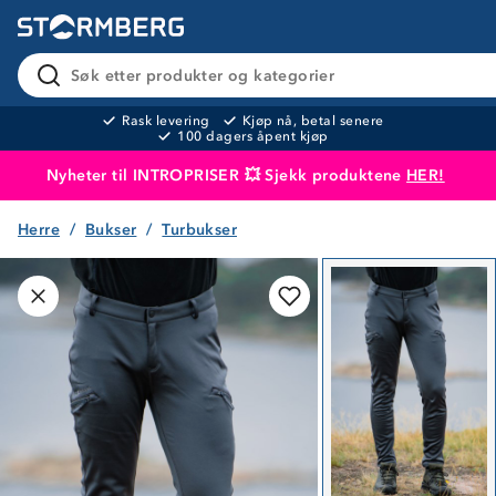
Søk etter produkter og kategorier
Rask levering
Kjøp nå, betal senere
100 dagers åpent kjøp
Nyheter til INTROPRISER 💥 Sjekk produktene
HER!
Herre
Bukser
Turbukser
Produktet er lagt i handlekurven
Til kassen