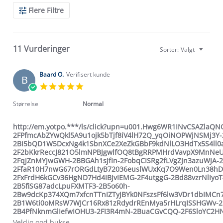
Search
Flere Filtre
Reviews
11 Vurderinger
Sorter:
Valgt
Baard O.
Verifisert kunde
B
5.0
star
rating
Størrelse
Normal
http://em.yotpo.***/ls/click?upn=u001.Hwg6WR1INvCSAZlaQ
2FPfmcAbZYwQkl5A9u1ojk5bTjf8iV4lH72Q_yqOiNOPWjNSMj3Y-
2BI5bQD1W5DcxNg4k1SbnXCe2XeZkGBbF9kdNlLO3HdTx5S4ll0
2F2bKkrReccJ821O5lmNPBJgwlfOQ8tBgRRPMHrdVavpX9MnNeUp
2FqJZnMYJwGWH-2BBGAh1sJfIn-2FobqCISRg2fLVgZJn3azuWJA-2
2FfaR10H7nwG67rORGdLtyB72036euslWUxKq7O9Wen0Ln38hD
2FxFrdH6kGCv36HgND7Hd4IBJvIEMG-2F4utggG-2Bd88vzrNlIyo
2B5fiSG87adcLpuFXMTF3-2B5o60h-
2Bw9dcKp374XQm7xfcnTTnIZTyJBYk0NFszsFf6lw3VDr1dbIMCn7
2B1W6ti0oMRsW7WJCr16Rx81zRdydrREnMya5rHLrqISSHGWv-
2B4PfNknmGlIefwIOHU3-2FI3R4mN-2BuaCGvCQQ-2F6SloYC2HN
Review
review
Veldig god bukse