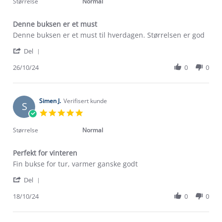
rating
Størrelse
Normal
2FI3R4mN-
2BuaCGvCQQ-
2F6SloYC2HN-
Denne buksen er et must
2BOcRHIW0xu-
Review
review
Denne buksen er et must til hverdagen. Størrelsen er god
2BN8-
by
stating
2F-
'
Elias
Denne
Del
2FqAE86-
Share
S.
buksen
2FOxEldtoABUE
Review
26/10/24
0
0
on
er
by
26
et
Elias
Oct
must
S.
2024
on
Simen J.
Verifisert kunde
S
26
5.0
Oct
star
2024
rating
Størrelse
Normal
Perfekt for vinteren
Review
review
Fin bukse for tur, varmer ganske godt
by
stating
'
Simen
Perfekt
Del
Share
J.
for
Review
18/10/24
0
0
on
vinteren
Om Stormberg
by
18
Simen
Oct
Verdigrunnlag
J.