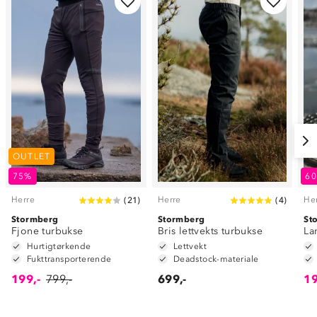
OUTLET
75%
6
Herre
Herre
He
(
21
)
(
4
)
Stormberg
Stormberg
St
Fjone turbukse
Bris lettvekts turbukse
La
Hurtigtørkende
Lettvekt
Fukttransporterende
Deadstock-materiale
199,-
799,-
699,-
19