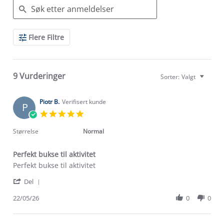
Search
Flere Filtre
Reviews
9 Vurderinger
Sorter:
Valgt
Piotr B.
Verifisert kunde
P
5.0
star
rating
Størrelse
Normal
Perfekt bukse til aktivitet
Review
review
Perfekt bukse til aktivitet
by
stating
'
Piotr
Perfekt
Del
Share
B.
bukse
Review
22/05/26
0
0
on
til
by
22
aktivitet
Piotr
May
B.