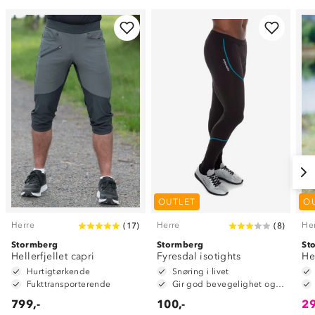
OUTLET
O
Herre
Herre
He
(
17
)
(
8
)
Stormberg
Stormberg
St
Hellerfjellet capri
Fyresdal isotights
He
Hurtigtørkende
Snøring i livet
Fukttransporterende
Gir god bevegelighet og fleksibilitet
799,-
100,-
29