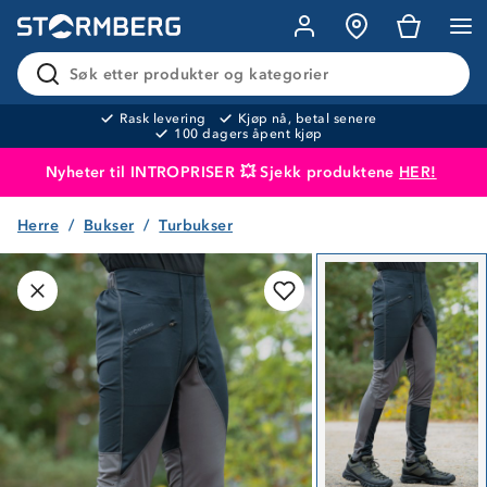
Søk etter produkter og kategorier
Rask levering
Kjøp nå, betal senere
100 dagers åpent kjøp
Nyheter til INTROPRISER 💥 Sjekk produktene
HER!
Herre
Bukser
Turbukser
Produktet er lagt i handlekurven
Til kassen