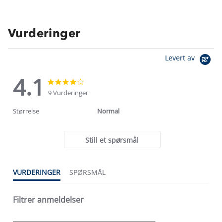
Vurderinger
Levert av
4.1
4.1
4.1
star
star
9 Vurderinger
rating
rating
Størrelse
Normal
Still et spørsmål
VURDERINGER
SPØRSMÅL
Filtrer anmeldelser