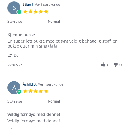
2026
on
Stian J.
Verifisert kunde
S
22
5.0
May
star
2026
rating
Størrelse
Normal
Kjempe bukse
Review
review
En super lett bukse med et tynt veldig behagelig stoff, en
by
stating
bukse etter min smak👍👍
Stian
Kjempe
'
J.
bukse
Del
Share
on
Review
22/02/25
0
0
22
by
Feb
Stian
2025
J.
on
Åshild B.
Verifisert kunde
Å
22
5.0
Feb
star
2025
rating
Størrelse
Normal
Veldig fornøyd med denne!
Review
review
Veldig fornøyd med denne!
by
stating