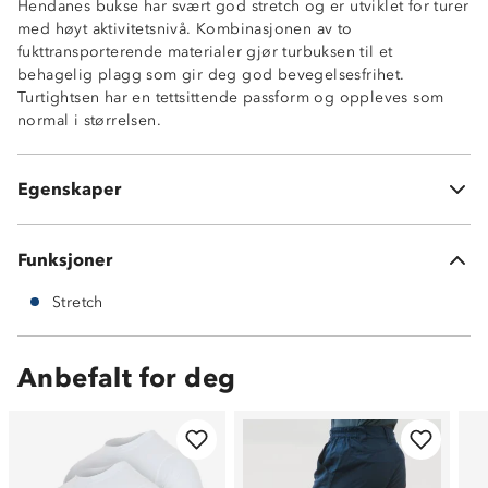
Hendanes bukse har svært god stretch og er utviklet for turer
med høyt aktivitetsnivå. Kombinasjonen av to
Hurtigtørkende
fukttransporterende materialer gjør turbuksen til et
To stikklommer fôret med mesh
behagelig plagg som gir deg god bevegelsesfrihet.
Strikkjustering i livet
Turtightsen har en tettsittende passform og oppleves som
En glidelåslomme
normal i størrelsen.
Ventilasjonshull
Flatlocksømmer
Hovedmateriale: 92% resirkulert polyester, 8% elastan
Egenskaper
Kontrastmateriale: 88% nylon, 12% elastan
Funksjoner
Stretch
Anbefalt for deg