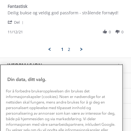
Kontakt oss
Dyreetikk
Fantastisk
Dette trenger du til barnehagen
Review
review
Deilig bukse og veldig god passform - strålende fornøyd!
Konkurransevinnere
1% til samfunnet
by
stating
Gravidklær
'
Denan
Fantastisk
Del
Kundeklubb
Share
Z.
Inkludering
Review
Hvordan velge riktig turtøy?
11/12/21
0
0
on
Norgesferie 🇳🇴
Våre butikker
by
11
Materialer
Denan
Dec
Vask og vedlikehold
Z.
Få turinspirasjon og tips her⛰
2021
Bedrift, barnehage og SFO
1
2
on
Personvern
EL-retur
11
Overnatte utendørs⛺
Presse
Dec
Samarbeide med oss?
INFORMASJON
2021
Store størrelser
Storms turtips🐿️
Jobbe hos oss?
Turmat oppskrifter
Din data, ditt valg.
OM OSS
Leirskole 🥾
Beredskap
For å forbedre brukeropplevelsen din brukes det
Barnehageansatt
TIPS OG RÅD
informasjonskapsler (cookies). Noen er nødvendige for at
nettsiden skal fungere, mens andre brukes for å gi deg en
Tips til hyttetur
personalisert opplevelse med tilpasset innhold og
AKTIVITETER
personalisering av annonser som kan være av interesse for deg,
både på hjemmesiden og via markedsføring. Vi deler
informasjonen med våre samarbeidspartnere, inkludert Google.
Du velger selv om du vil godta alle informasjonskapsler eller