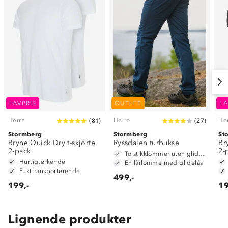
LAVPRIS
OUTLET
LA
Herre
Herre
He
(
81
)
(
27
)
Stormberg
Stormberg
St
Bryne Quick Dry t-skjorte
Ryssdalen turbukse
Br
2-pack
2-
To stikklommer uten glidelås.
Hurtigtørkende
En lårlomme med glidelås
Fukttransporterende
499,-
199,-
19
Lignende produkter