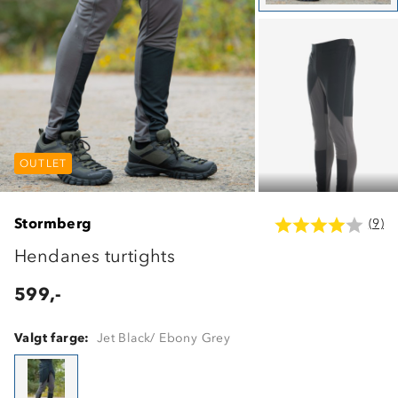
OUTLET
OUTLET
OUTLET
Stormberg
(9)
Hendanes turtights
599,-
Valgt farge:
Jet Black/ Ebony Grey