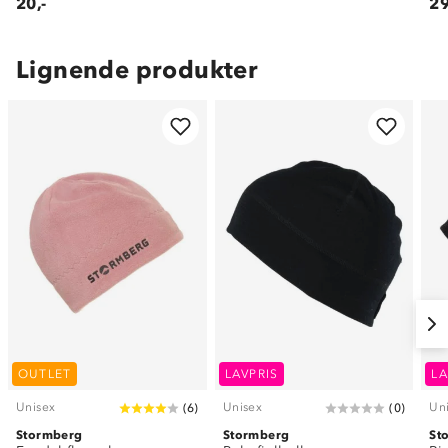
20,-
29
Lignende produkter
OUTLET
LAVPRIS
LA
Unisex
Unisex
Un
(
6
)
(
0
)
Stormberg
Stormberg
St