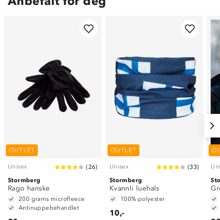
Anbefalt for deg
OUTLET
OUTLET
O
Unisex
Unisex
Un
(
26
)
(
33
)
Stormberg
Stormberg
St
Rago hanske
Kvannli luehals
Gr
200 grams microfleece
100% polyester
Antinuppebehandlet
10,-