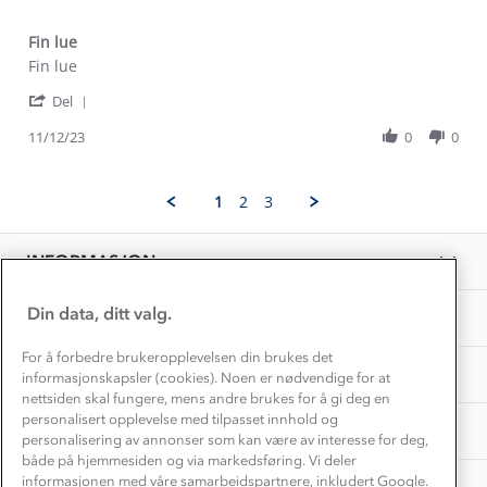
Alt du trenger til Norgesferien
Kontakt oss
Dyreetikk
Fin lue
Dette trenger du til barnehagen
Review
review
Fin lue
Konkurransevinnere
1% til samfunnet
by
stating
Gravidklær
'
Torbjørn
Fin
Del
Kundeklubb
Share
H.
lue
Inkludering
Hvordan velge riktig turtøy?
Review
11/12/23
0
0
on
Norgesferie 🇳🇴
Våre butikker
by
11
Materialer
Torbjørn
Dec
Vask og vedlikehold
H.
Få turinspirasjon og tips her⛰
2023
Bedrift, barnehage og SFO
1
2
3
Personvern
on
EL-retur
11
Overnatte utendørs⛺
Presse
Dec
Samarbeide med oss?
INFORMASJON
2023
Store størrelser
Storms turtips🐿️
Jobbe hos oss?
Turmat oppskrifter
Din data, ditt valg.
OM OSS
Leirskole 🥾
Beredskap
For å forbedre brukeropplevelsen din brukes det
Barnehageansatt
TIPS OG RÅD
informasjonskapsler (cookies). Noen er nødvendige for at
nettsiden skal fungere, mens andre brukes for å gi deg en
Tips til hyttetur
personalisert opplevelse med tilpasset innhold og
AKTIVITETER
personalisering av annonser som kan være av interesse for deg,
både på hjemmesiden og via markedsføring. Vi deler
informasjonen med våre samarbeidspartnere, inkludert Google.