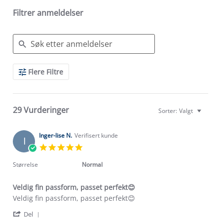
Filtrer anmeldelser
Search
Flere Filtre
Reviews
29 Vurderinger
Sorter:
Valgt
Inger-lise N.
Verifisert kunde
I
5.0
star
rating
Størrelse
Normal
Veldig fin passform, passet perfekt😊
Review
review
Veldig fin passform, passet perfekt😊
by
stating
'
Inger-
Veldig
Del