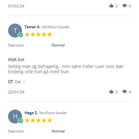
Share
lise
fin
Review
01/02/24
0
0
N.
passform,
by
on
passet
Inger-
1
perfekt
lise
Feb
😊
N.
Tamar A.
Verifisert kunde
2024
T
on
5.0
1
star
Feb
rating
Størrelse
Normal
2024
Myk lue
Review
review
Veldig myk og behagelig , min sønn hater Luer som klør.
by
stating
Endelig ville han gå med hue .
Tamar
Myk
'
A.
lue
Del
Share
on
Review
22/01/24
0
0
22
by
Jan
Tamar
2024
A.
on
Hege S.
Verifisert kunde
H
22
5.0
Jan
star
2024
rating
Størrelse
Normal