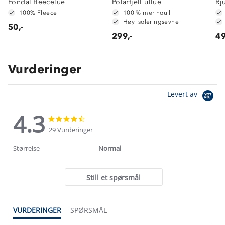
Fondal fleecelue
Polarfjell ullue
Rj
100% Fleece
100 % merinoull
Høy isoleringsevne
50,-
299,-
49
Vurderinger
Levert av
4.3
4.3
4.3
star
star
29 Vurderinger
rating
rating
Størrelse
Normal
Still et spørsmål
VURDERINGER
SPØRSMÅL