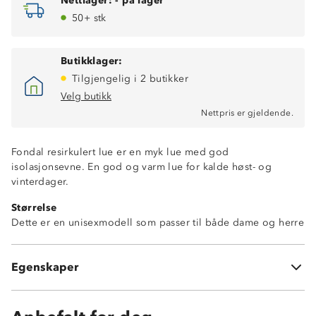
Nettlager:
-
på lager
50+ stk
Butikklager:
Tilgjengelig i 2 butikker
Velg butikk
Nettpris er gjeldende.
Fondal resirkulert lue er en myk lue med god
isolasjonsevne. En god og varm lue for kalde høst- og
vinterdager.
Størrelse
Dette er en unisexmodell som passer til både dame og herre
155g fleecekvalitet
Egenskaper
100% resirkulert polyester