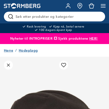
Søk etter produkter og kategorier
Rask levering
Kjøp nå, betal senere
100 dagers åpent kjøp
Nyheter til INTROPRISER 💥 Sjekk produktene
HER!
Herre
Hodeplagg
Produktet er lagt i handlekurven
Til kassen