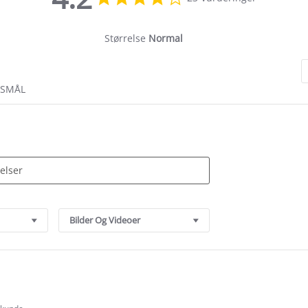
star
rating
Størrelse
Normal
RSMÅL
Bilder Og Videoer