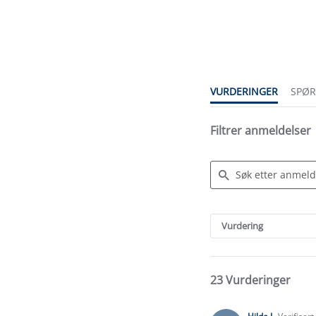
4.2
star
rating
VURDERINGER
SPØ
Filtrer anmeldelser
Search
Reviews
Vurdering
23 Vurderinger