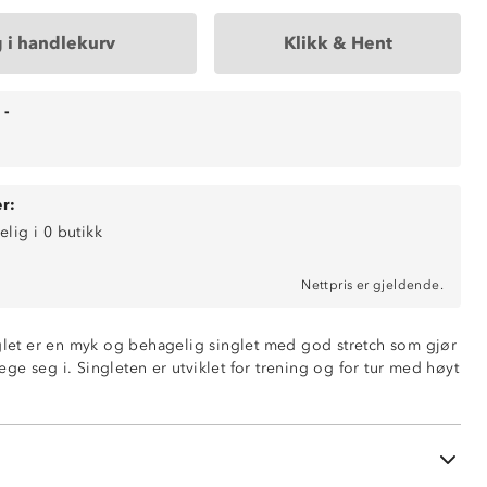
 i handlekurv
Klikk & Hent
-
r:
elig i 0 butikk
Nettpris er gjeldende.
nglet er en myk og behagelig singlet med god stretch som gjør
e seg i. Singleten er utviklet for trening og for tur med høyt
ende
retch™