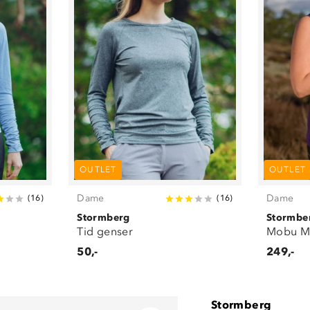
OUTLET
OUTLET
Dame
Dame
(
16
)
(
16
)
Stormberg
Stormbe
Tid genser
Mobu M
50,-
249,-
Stormberg