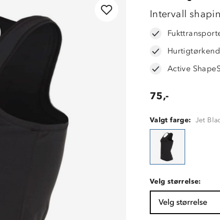
OUTLET
Intervall shapi
Fukttransport
Hurtigtørken
Active Shape
75,-
Valgt farge:
Jet Bla
Velg størrelse:
Velg størrelse