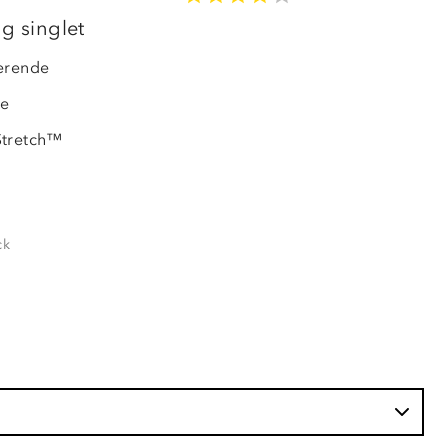
OUTLET
ng singlet
erende
de
Stretch™
ck