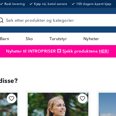
Rask levering
Kjøp nå, betal senere
100 dagers åpent kjøp
Søk etter produkter og kategorier
Barn
Sko
Turutstyr
Nyheter
Nyheter til INTROPRISER 💥 Sjekk produktene
HER!
Produktet er lagt i handlekurven
Til kassen
disse?