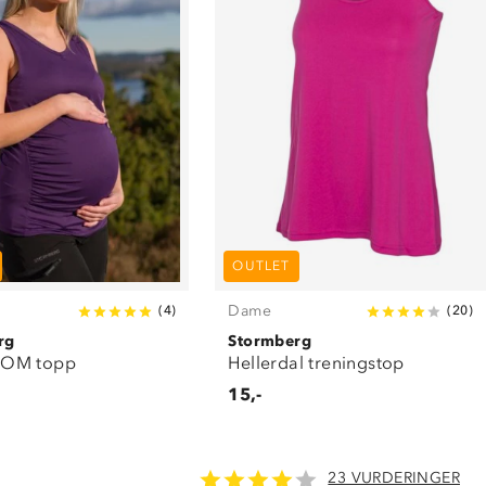
OUTLET
Dame
(
4
)
(
20
)
rg
Stormberg
OM topp
Hellerdal treningstop
15,-
23 VURDERINGER