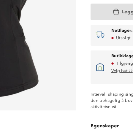
Legg
Nettlager:
Utsolgt
Butikklage
Tilgjeng
Velg butikk
Intervall shaping si
den behagelig å beveg
aktivitetsnivå
Fukttransporter
Hurtigtørkende
Egenskaper
Active ShapeSt