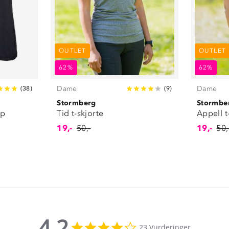
OUTLET
OUTLET
62%
62%
Dame
Dame
(
38
)
(
9
)
Stormberg
Stormbe
pp
Tid t-skjorte
Appell t
19,-
50,-
19,-
50,
4.2
4.2
23 Vurderinger