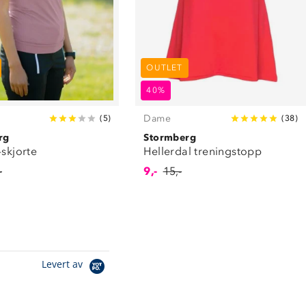
OUTLET
40%
Dame
(
5
)
(
38
)
rg
Stormberg
-skjorte
Hellerdal treningstopp
-
9,-
15,-
Levert av