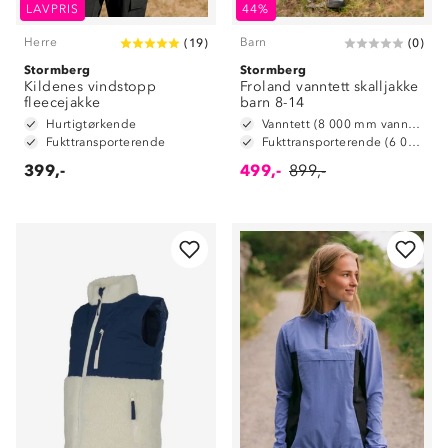
LAVPRIS
44%
Herre
Barn
(
19
)
(
0
)
Stormberg
Stormberg
Kildenes vindstopp
Froland vanntett skalljakke
fleecejakke
barn 8-14
Hurtigtørkende
Vanntett (8 000 mm vannsøyle)
Fukttransporterende
Fukttransporterende (6 000 g/m2/24t)
399,-
499,-
899,-