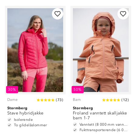
30%
50%
Dame
Barn
(
73
)
(
12
)
Stormberg
Stormberg
Stave hybridjakke
Froland vanntett skalljakke
barn 1-7
Isolerende
Vanntett (8 000 mm vannsøyle)
To glidelåslommer
Fukttransporterende (6 000 g/m2/24t)