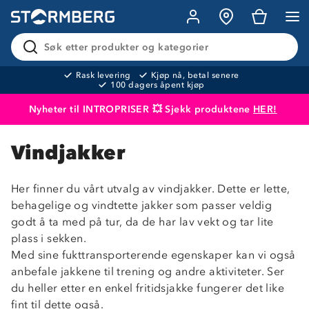
Søk etter produkter og kategorier
Rask levering
Kjøp nå, betal senere
100 dagers åpent kjøp
Nyheter til INTROPRISER 💥 Sjekk produktene
HER!
Produktet er lagt i handlekurven
Til kassen
Vindjakker
Her finner du vårt utvalg av vindjakker. Dette er lette,
behagelige og vindtette jakker som passer veldig
godt å ta med på tur, da de har lav vekt og tar lite
plass i sekken.
Med sine fukttransporterende egenskaper kan vi også
anbefale jakkene til trening og andre aktiviteter. Ser
du heller etter en enkel fritidsjakke fungerer det like
fint til dette også.