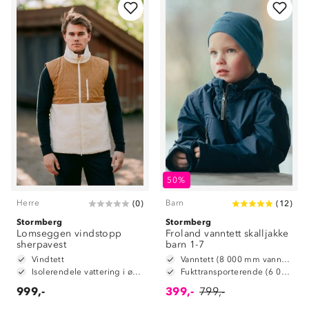
50%
Herre
Barn
(
0
)
(
12
)
Stormberg
Stormberg
Lomseggen vindstopp
Froland vanntett skalljakke
sherpavest
barn 1-7
Vindtett
Vanntett (8 000 mm vannsøyle)
Isolerendele vattering i øvre del
Fukttransporterende (6 000 g/m2/24t)
999,-
399,-
799,-