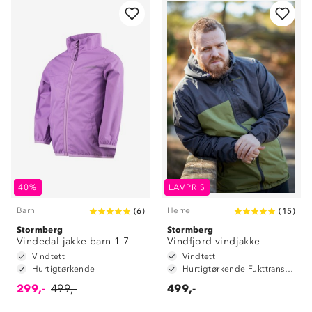
40%
LAVPRIS
Barn
Herre
(
6
)
(
15
)
Stormberg
Stormberg
Vindedal jakke barn 1-7
Vindfjord vindjakke
Vindtett
Vindtett
Hurtigtørkende
Hurtigtørkende Fukttransporterende
299,-
499,-
499,-