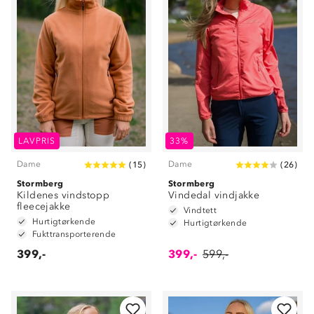
LAVPRIS
33%
Dame
Dame
(
15
)
(
26
)
Stormberg
Stormberg
Kildenes vindstopp
Vindedal vindjakke
fleecejakke
Vindtett
Hurtigtørkende
Hurtigtørkende
Fukttransporterende
399,-
399,-
599,-