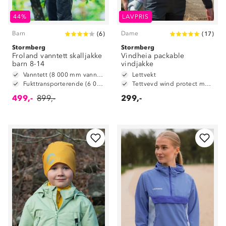
44%
LAVPRIS
Barn
Dame
(
6
)
(
17
)
Stormberg
Stormberg
Froland vanntett skalljakke
Vindheia packable
barn 8-14
vindjakke
Vanntett (8 000 mm vannsøyle)
Lettvekt
Fukttransporterende (6 000 g/m2/24t)
Tettvevd wind protect materiale
499,-
899,-
299,-