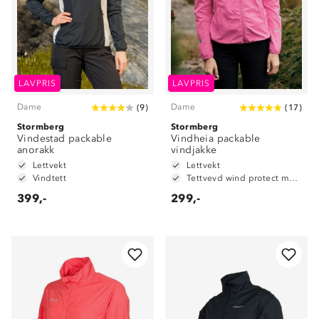
LAVPRIS
LAVPRIS
Dame
Dame
(
9
)
(
17
)
Stormberg
Stormberg
Vindestad packable
Vindheia packable
anorakk
vindjakke
Lettvekt
Lettvekt
Vindtett
Tettvevd wind protect materiale
399,-
299,-