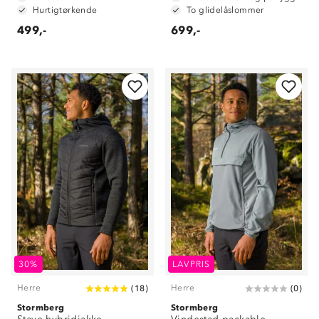
Hurtigtørkende
To glidelåslommer
499,-
699,-
30%
LAVPRIS
Herre
Herre
(
18
)
(
0
)
Stormberg
Stormberg