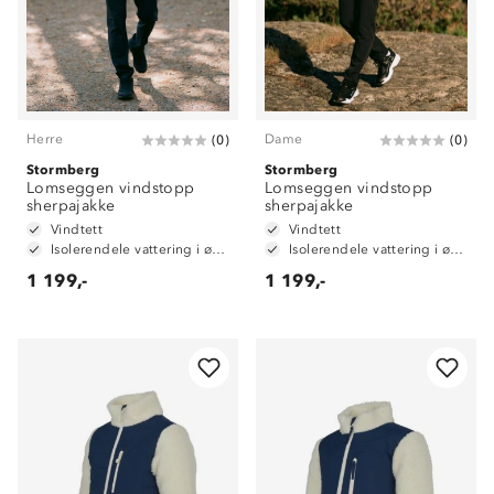
Herre
Dame
(
0
)
(
0
)
Stormberg
Stormberg
Lomseggen vindstopp
Lomseggen vindstopp
sherpajakke
sherpajakke
Vindtett
Vindtett
Isolerendele vattering i øvre del
Isolerendele vattering i øvre del
1 199,-
1 199,-