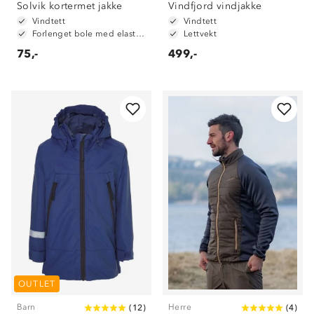
Solvik kortermet jakke
Vindfjord vindjakke
Vindtett
Vindtett
Forlenget bole med elastikk
Lettvekt
75,-
499,-
Om Stormberg
OUTLET
Barn
Herre
(
12
)
(
4
)
Verdigrunnlag