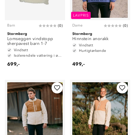
LAVPRIS
Barn
Dame
(
0
)
(
0
)
Stormberg
Stormberg
Lomseggen vindstopp
Hinnstein anorakk
sherpavest barn 1-7
Vindtett
Vindtett
Hurtigtørkende
Isolerendele vattering i øvre del
699,-
499,-