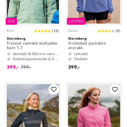
50%
LAVPRIS
Barn
Dame
(
12
)
(
9
)
Stormberg
Stormberg
Froland vanntett skalljakke
Vindestad packable
barn 1-7
anorakk
Vanntett (8 000 mm vannsøyle)
Lettvekt
Fukttransporterende (6 000 g/m2/24t)
Vindtett
399,-
799,-
399,-