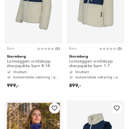
Barn
Barn
(
0
)
(
0
)
Stormberg
Stormberg
Lomseggen vindstopp
Lomseggen vindstopp
sherpajakke barn 8-14
sherpajakke barn 1-7
Vindtett
Vindtett
Isolerendele vattering i øvre del
Isolerendele vattering i øvre del
999,-
899,-