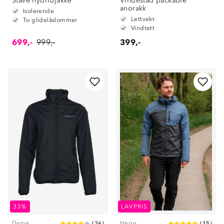
Stave hybridjakke
Vindestad packable
anorakk
Isolerende
Lettvekt
To glidelåslommer
Vindtett
699,-
999,-
399,-
33%
LAVPRIS
Dame
Herre
(
26
)
(
15
)