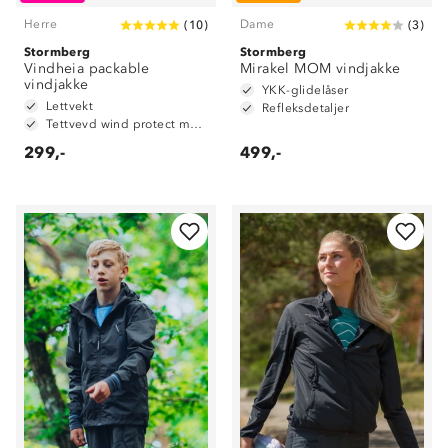
Herre
Dame
(
10
)
(
3
)
Stormberg
Stormberg
Vindheia packable
Mirakel MOM vindjakke
vindjakke
YKK-glidelåser
Lettvekt
Refleksdetaljer
Tettvevd wind protect materiale
299,-
499,-