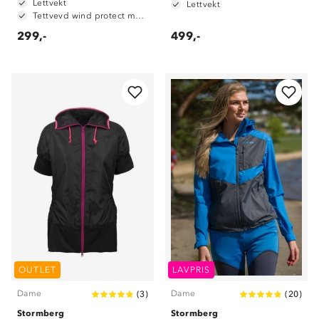
Lettvekt
Lettvekt
Tettvevd wind protect materiale
299,-
499,-
OUTLET
LAVPRIS
Dame
Dame
(
3
)
(
20
)
Stormberg
Stormberg