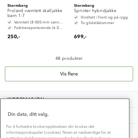
Stormberg
Stormberg
Froland vanntett skalljakke
Klima og miljø
Sprinter hybridjakke
Trelagsprinsippet barn
barn 1-7
Vindtett i front og på rygg
Kundeservice
Vanntett (8 000 mm vannsøyle)
Etisk handel
To glidelåslommer
Alt du trenger til Norgesferien
Fukttransporterende (6 000 g/m2/24t)
Kontakt oss
Dyreetikk
250,-
699,-
Dette trenger du til barnehagen
Konkurransevinnere
1% til samfunnet
Gravidklær
Kundeklubb
48 produkter
Inkludering
Hvordan velge riktig turtøy?
Norgesferie 🇳🇴
Våre butikker
Materialer
Vis flere
Vask og vedlikehold
Få turinspirasjon og tips her⛰
Bedrift, barnehage og SFO
Personvern
EL-retur
Overnatte utendørs⛺
Presse
Samarbeide med oss?
INFORMASJON
Store størrelser
Storms turtips🐿️
Jobbe hos oss?
Turmat oppskrifter
Din data, ditt valg.
OM OSS
Leirskole 🥾
Beredskap
For å forbedre brukeropplevelsen din brukes det
Barnehageansatt
TIPS OG RÅD
informasjonskapsler (cookies). Noen er nødvendige for at