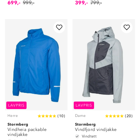
699,-
999,-
399,-
799,-
LAVPRIS
LAVPRIS
Herre
Dame
(
10
)
(
20
)
Stormberg
Stormberg
Vindheia packable
Vindfjord vindjakke
vindjakke
Vindtett