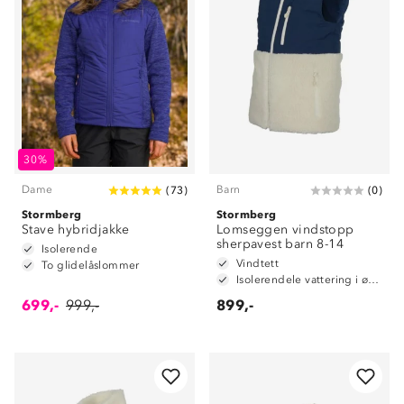
30%
Dame
Barn
(
73
)
(
0
)
Stormberg
Stormberg
Stave hybridjakke
Lomseggen vindstopp
sherpavest barn 8-14
Isolerende
Vindtett
To glidelåslommer
Isolerendele vattering i øvre del
699,-
999,-
899,-