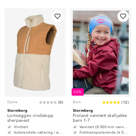
50%
Dame
Barn
(
0
)
(
12
)
Stormberg
Stormberg
Lomseggen vindstopp
Froland vanntett skalljakke
sherpavest
barn 1-7
Vindtett
Vanntett (8 000 mm vannsøyle)
Isolerendele vattering i øvre del
Fukttransporterende (6 000 g/m2/24t)