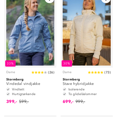
33%
30%
Dame
Dame
(
26
)
(
73
)
Stormberg
Stormberg
Vindedal vindjakke
Stave hybridjakke
Vindtett
Isolerende
Hurtigtørkende
To glidelåslommer
399,-
599,-
699,-
999,-