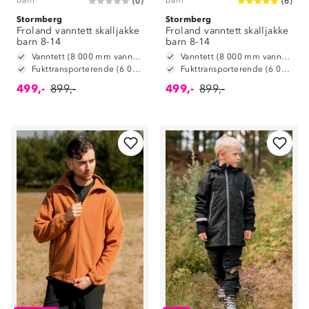
Barn
Barn
(
0
)
(
6
)
Stormberg
Stormberg
Froland vanntett skalljakke
Froland vanntett skalljakke
barn 8-14
barn 8-14
Vanntett (8 000 mm vannsøyle)
Vanntett (8 000 mm vannsøyle)
Fukttransporterende (6 000 g/m2/24t)
Fukttransporterende (6 000 g/m2/24t)
499,-
899,-
499,-
899,-