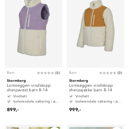
Barn
Barn
(
0
)
(
0
)
Stormberg
Stormberg
Lomseggen vindstopp
Lomseggen vindstopp
sherpavest barn 8-14
sherpajakke barn 8-14
Vindtett
Vindtett
Isolerendele vattering i øvre del
Isolerendele vattering i øvre del
899,-
999,-