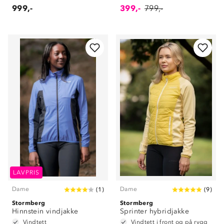
999,-
399,-
799,-
LAVPRIS
Dame
Dame
(
1
)
(
9
)
Stormberg
Stormberg
Hinnstein vindjakke
Sprinter hybridjakke
Vindtett
Vindtett i front og på rygg