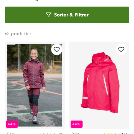
Sorter
Sorter
&
Filtrer
etter
62
produkter
44%
44%