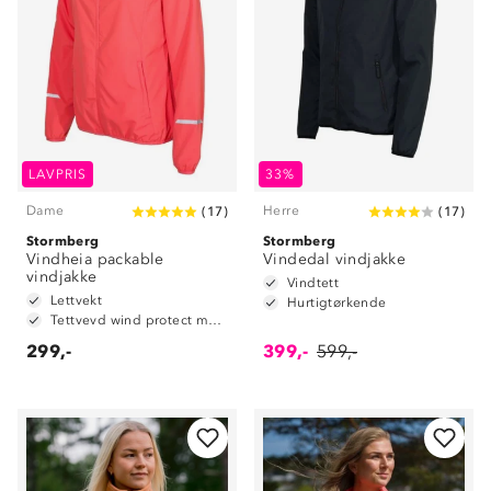
LAVPRIS
33%
Dame
Herre
(
17
)
(
17
)
Stormberg
Stormberg
Vindheia packable
Vindedal vindjakke
vindjakke
Vindtett
Lettvekt
Hurtigtørkende
Tettvevd wind protect materiale
299,-
399,-
599,-