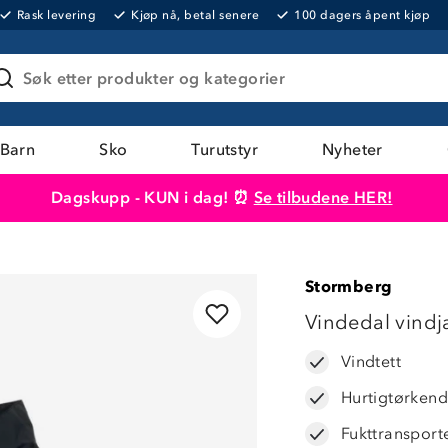
Rask levering
Kjøp nå, betal senere
100 dagers åpent kjøp
Søk etter produkter og kategorier
Barn
Sko
Turutstyr
Nyheter
Dagskupp - KUN i dag! ⏰
Se tilbudene HER!
Produktet er lagt i handlekurven
Til kassen
Stormberg
33%
Vindedal vindj
Vindtett
Hurtigtørken
Fukttransport