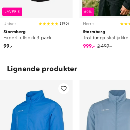
LAVPRIS
60%
Unisex
Herre
(
190
)
Stormberg
Stormberg
Fagerli ullsokk 3-pack
Trolltunga skalljakke
99,-
999,-
2 499,-
Lignende produkter