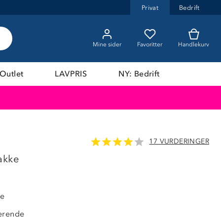
Privat
Bedrift
Mine sider
Favoritter
Handlekurv
Outlet
LAVPRIS
NY: Bedrift
17 VURDERINGER
33%
akke
de
erende