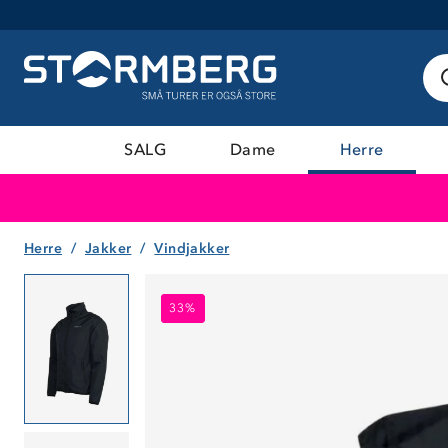
SALG
Dame
Herre
Herre
Jakker
Vindjakker
33%
33%