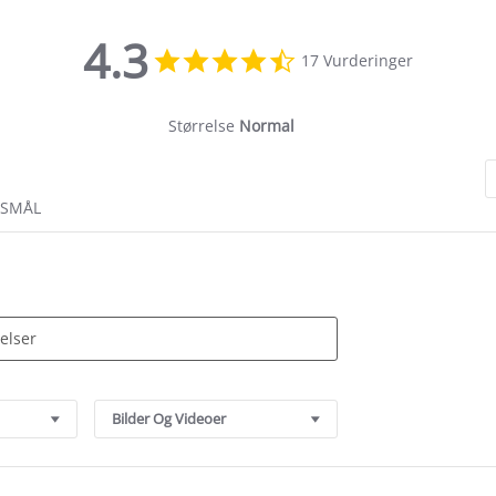
4.3
4.3
17 Vurderinger
star
rating
Størrelse
Normal
RSMÅL
Bilder Og Videoer