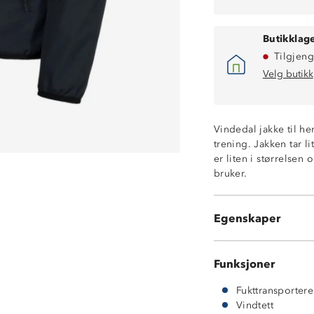
Butikklage
Tilgjeng
Velg butikk
Vindtett
Vindedal jakke til he
Hurtigtørkende
trening. Jakken tar l
Fukttransporter
er liten i størrelsen 
Lettvekt
bruker.
Meshfôr
To glidelåslom
Elastikk neders
Egenskaper
100% resirkulert
Funksjoner
Fukttransporter
Vindtett