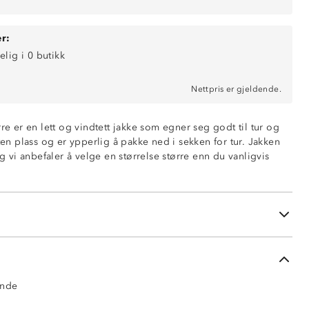
r:
elig i 0 butikk
Nettpris er gjeldende.
rre er en lett og vindtett jakke som egner seg godt til tur og
iten plass og er ypperlig å pakke ned i sekken for tur. Jakken
ende
og vi anbefaler å velge en størrelse større enn du vanligvis
mer
t og på ermene
 polyester
ende