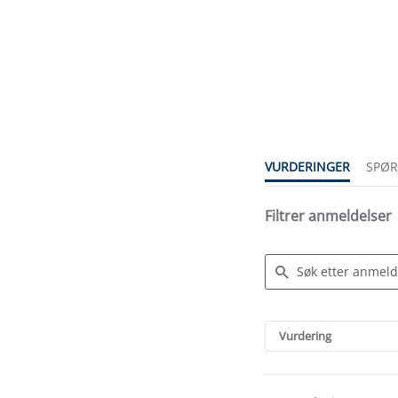
4.3
star
rating
VURDERINGER
SPØ
Filtrer anmeldelser
Search
Reviews
Vurdering