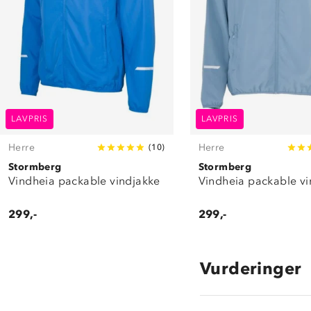
LAVPRIS
LAVPRIS
Herre
Herre
(
10
)
Stormberg
Stormberg
Vindheia packable vindjakke
Vindheia packable vi
299,-
299,-
Vurderinger