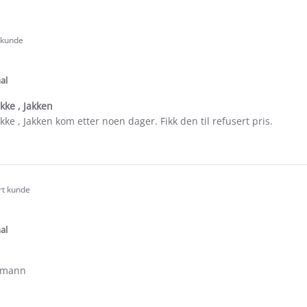
t kunde
.0
tar
ating
al
kke , Jakken
kke , Jakken kom etter noen dager. Fikk den til refusert pris.
e
ew
rt kunde
.0
tar
ating
al
 mann
e