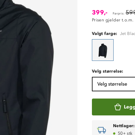
399,-
599
Førpris:
Prisen gjelder t.o.m.
Valgt farge:
Jet Bla
Velg størrelse:
Velg størrelse
Legg
Nettlager:
50+ stk