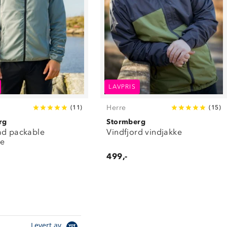
LAVPRIS
Herre
(
11
)
(
15
)
rg
Stormberg
ad packable
Vindfjord vindjakke
ke
499,-
Levert av