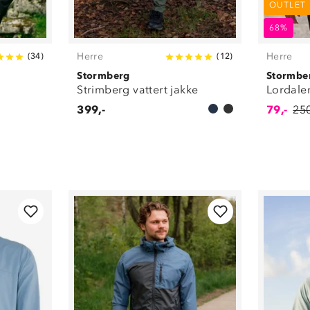
OUTLET
68%
Herre
Herre
(
34
)
(
12
)
Stormberg
Stormbe
Strimberg vattert jakke
Lordalen
399,-
79,-
250