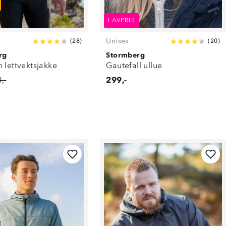
LAVPRIS
Unisex
(
28
)
(
20
)
rg
Stormberg
 lettvektsjakke
Gautefall ullue
,-
299,-