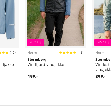
LAVPRIS
LAVPRIS
Herre
Herre
(
10
)
(
15
)
Stormberg
Stormbe
ndjakke
Vindfjord vindjakke
Vindest
vindjak
499,-
399,-