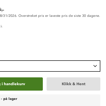
,-
 8/31/2026. Overstreket pris er laveste pris de siste 30 dagene.
ck
 i handlekurv
Klikk & Hent
-
på lager