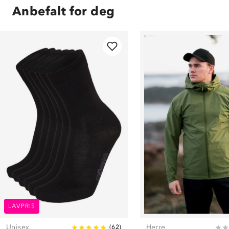
Anbefalt for deg
LAVPRIS
Unisex
Herre
(
62
)