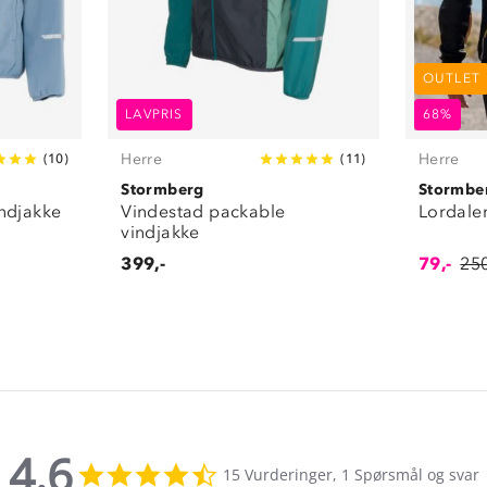
OUTLET
LAVPRIS
68%
Herre
Herre
(
10
)
(
11
)
Stormberg
Stormbe
ndjakke
Vindestad packable
Lordalen
vindjakke
399,-
79,-
250
4.6
4.6
15 Vurderinger, 1 Spørsmål og svar
star