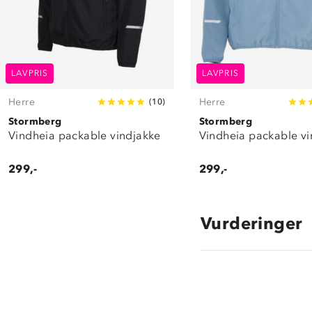
LAVPRIS
LAVPRIS
Herre
Herre
(
10
)
Stormberg
Stormberg
Vindheia packable vindjakke
Vindheia packable vi
299,-
299,-
Vurderinger