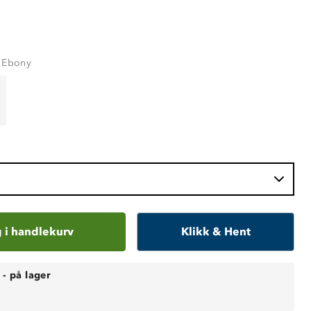
/ Ebony
 i handlekurv
Klikk & Hent
-
på lager