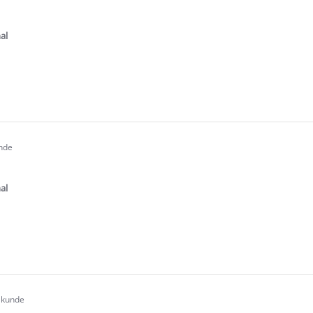
.0
tar
ating
al
e
ew
unde
.0
tar
ating
al
e
ew
t kunde