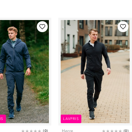
IS
LAVPRIS
Herre
(
0
)
(
0
)