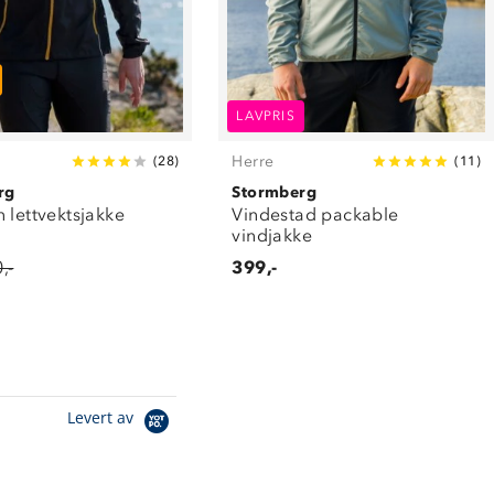
LAVPRIS
Herre
(
28
)
(
11
)
rg
Stormberg
 lettvektsjakke
Vindestad packable
vindjakke
,-
399,-
Levert av