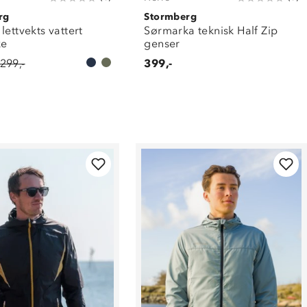
rg
Stormberg
lettvekts vattert
Sørmarka teknisk Half Zip
ke
genser
 299,-
399,-