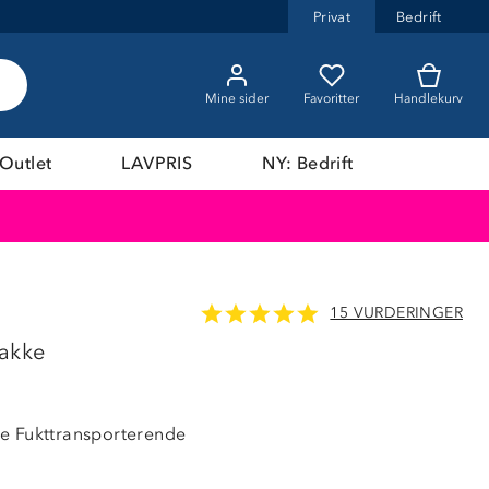
Privat
Bedrift
Mine sider
Favoritter
Handlekurv
Outlet
LAVPRIS
NY: Bedrift
15 VURDERINGER
LAVPRIS
jakke
e Fukttransporterende