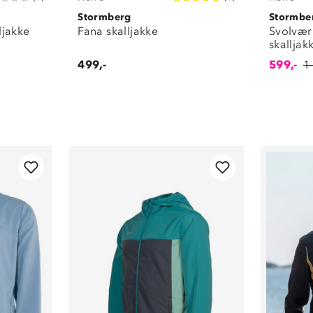
Stormberg
Stormbe
lljakke
Fana skalljakke
Svolvær 
skalljak
499,-
599,-
1