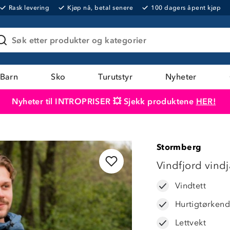
Rask levering
Kjøp nå, betal senere
100 dagers åpent kjøp
Søk etter produkter og kategorier
Barn
Sko
Turutstyr
Nyheter
Nyheter til INTROPRISER 💥 Sjekk produktene
HER!
Produktet er lagt i handlekurven
Til kassen
Stormberg
LAVPRIS
Vindfjord vind
Vindtett
Hurtigtørkend
Lettvekt