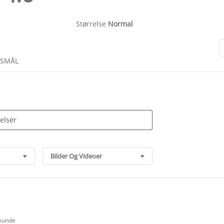
rating
Størrelse
Normal
RSMÅL
Bilder Og Videoer
 kunde