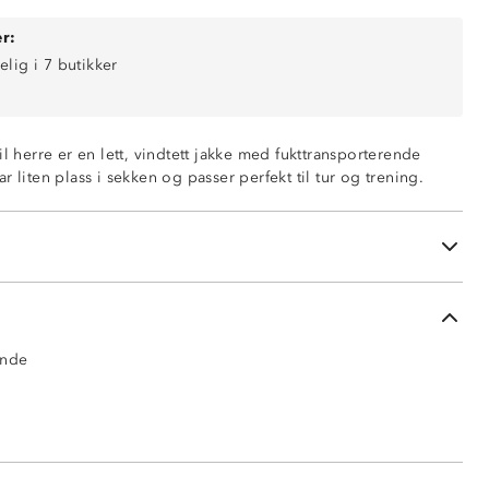
r:
elig i 7 butikker
Fukttransporterende
il herre er en lett, vindtett jakke med fukttransporterende
r liten plass i sekken og passer perfekt til tur og trening.
mer
ing på armene
e
ende