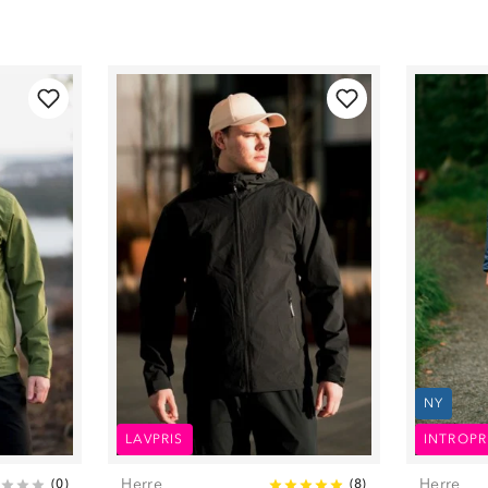
NY
LAVPRIS
INTROPR
Herre
Herre
(
0
)
(
8
)