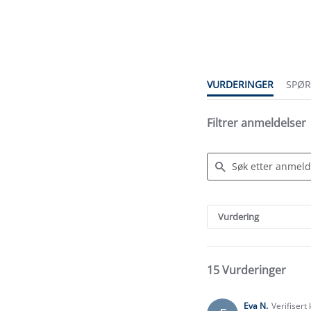
4.6
star
rating
VURDERINGER
SPØ
Filtrer anmeldelser
Search
Reviews
Vurdering
15 Vurderinger
Eva N.
Verifisert