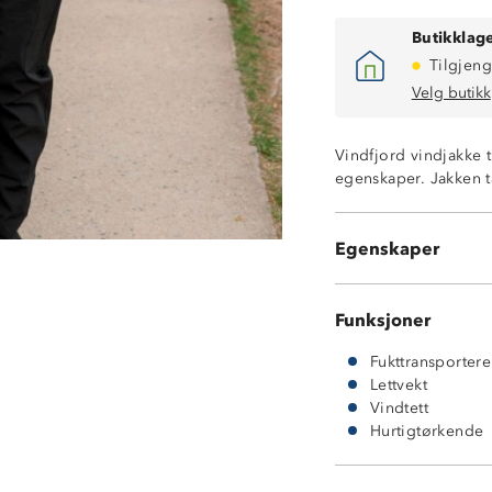
Butikklage
Tilgjeng
Vindtett
Velg butikk
Hurtigtørkende 
Lettvekt
Vindfjord vindjakke t
Meshfôr
egenskaper. Jakken ta
To glidelåslom
Brystlomme
Borrelåsstramm
Egenskaper
Drawstring hett
Funksjoner
Fukttransporter
Lettvekt
Vindtett
Hurtigtørkende