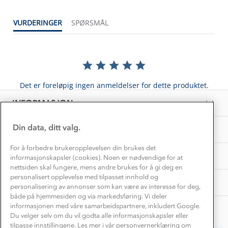
Dette trenger du til barnehagen
Konkurransevinnere
1% til samfunnet
VURDERINGER
SPØRSMÅL
Gravidklær
Kundeklubb
Inkludering
Hvordan velge riktig turtøy?
Norgesferie 🇳🇴
Våre butikker
Materialer
Vask og vedlikehold
Få turinspirasjon og tips her⛰
Bedrift, barnehage og SFO
Personvern
Det er foreløpig ingen anmeldelser for dette produktet.
EL-retur
Overnatte utendørs⛺
Presse
Samarbeide med oss?
INFORMASJON
Store størrelser
Storms turtips🐿️
Jobbe hos oss?
Turmat oppskrifter
Din data, ditt valg.
OM OSS
Leirskole 🥾
Beredskap
For å forbedre brukeropplevelsen din brukes det
Barnehageansatt
TIPS OG RÅD
informasjonskapsler (cookies). Noen er nødvendige for at
nettsiden skal fungere, mens andre brukes for å gi deg en
Tips til hyttetur
personalisert opplevelse med tilpasset innhold og
AKTIVITETER
personalisering av annonser som kan være av interesse for deg,
både på hjemmesiden og via markedsføring. Vi deler
informasjonen med våre samarbeidspartnere, inkludert Google.
Du velger selv om du vil godta alle informasjonskapsler eller
tilpasse innstillingene. Les mer i vår personvernerklæring om