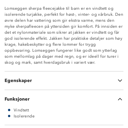
Lomseggen sherpa fleecejakke til barn er en vindtett og
isolerende turjakke, perfekt for høst-, vinter- og vårbruk. Den
øvre delen har vattering som gir ekstra varme, mens den
myke sherpafleecen på yttersiden gir komfort. På innsiden er
det et nylonmateriale som sikrer at jakken er vindtett og får
Vindtett
god isolerende effekt. Jakken har praktiske detaljer som høy
Isolerendele vattering i øvre del
krage, hakebeskytter og flere lommer for trygg
3-sesong: høst-vinter-vår
oppbevaring. Lomseggen fungerer like godt som ytterlag
Hakebeskytter på glidelås
som mellomlag på dager med regn, og er ideell for turer i
1 brystlomme
skog og mark, samt hverdagsbruk i variert vær.
2 sidelommer
Høy krage
Normal passform
Egenskaper
Elastisk kantbånd
Funksjoner
Vindtett
Isolerende
Ytterside: 100 % polyester, 285 GSM sherpafleece.
Kontrastfelt i 100 % polyester med 50D membran