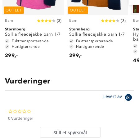
OUTLET
OUTLET
Barn
Barn
Ba
(
3
)
(
3
)
Stormberg
Stormberg
St
Sollia fleecejakke barn 1-7
Sollia fleecejakke barn 1-7
Hy
ba
Fukttransporterende
Fukttransporterende
Hurtigtørkende
Hurtigtørkende
299,-
299,-
49
Vurderinger
Om Stormberg
Levert av
Verdigrunnlag
0.0
Klima og miljø
Trelagsprinsippet barn
star
0 Vurderinger
Kundeservice
rating
Etisk handel
Alt du trenger til Norgesferien
Still et spørsmål
Kontakt oss
Dyreetikk