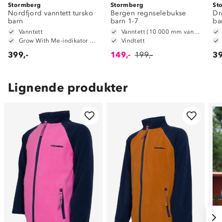
Stormberg
Stormberg
St
Nordfjord vanntett tursko
Bergen regnselebukse
Dr
barn
barn 1-7
ba
Vanntett
Vanntett (10 000 mm vannsøyle)
Grow With Me-indikator på innersåle
Vindtett
399,-
149,-
199,-
39
Lignende produkter