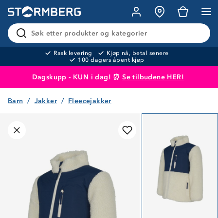
Søk etter produkter og kategorier
Rask levering
Kjøp nå, betal senere
100 dagers åpent kjøp
Dagskupp - KUN i dag! ⏰
Se tilbudene HER!
Barn
Jakker
Fleecejakker
Produktet er lagt i handlekurven
Til kassen