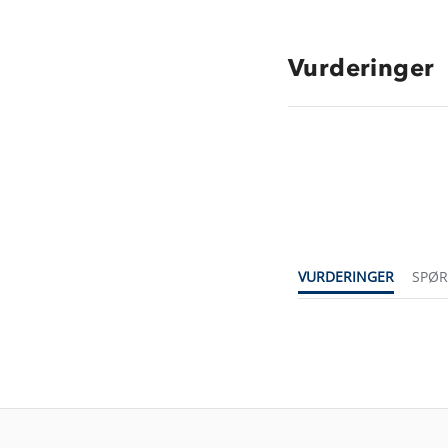
Vurderinger
VURDERINGER
SPØ