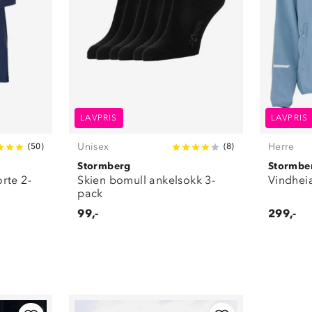
LAVPRIS
LAVPRIS
Unisex
Herre
(
50
)
(
8
)
Stormberg
Stormbe
rte 2-
Skien bomull ankelsokk 3-
Vindhei
pack
99,-
299,-