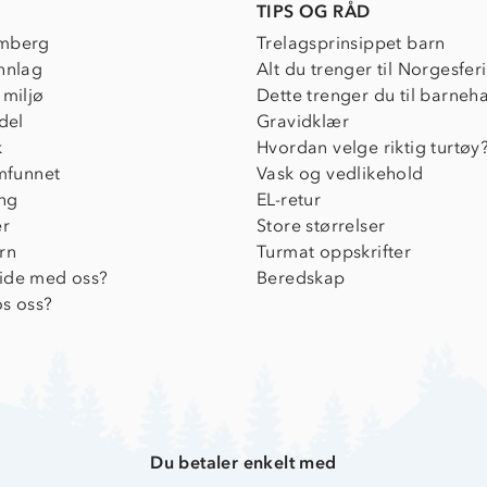
TIPS OG RÅD
mberg
Trelagsprinsippet barn
nnlag
Alt du trenger til Norgesfer
 miljø
Dette trenger du til barneh
del
Gravidklær
k
Hvordan velge riktig turtøy
amfunnet
Vask og vedlikehold
ing
EL-retur
er
Store størrelser
rn
Turmat oppskrifter
ide med oss?
Beredskap
s oss?
Du betaler enkelt med