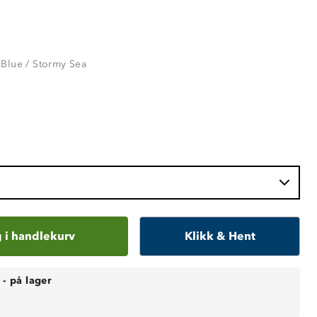
Blue / Stormy Sea
 i handlekurv
Klikk & Hent
-
på lager