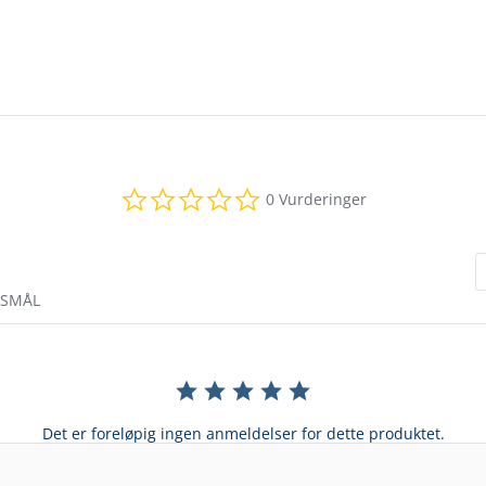
0.0
0 Vurderinger
star
rating
RSMÅL
Det er foreløpig ingen anmeldelser for dette produktet.