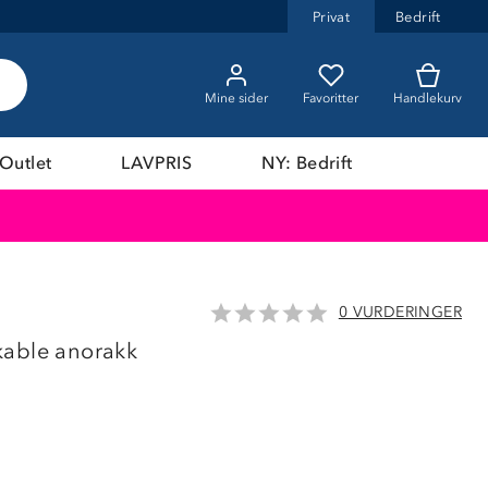
Privat
Bedrift
Mine sider
Favoritter
Handlekurv
Outlet
LAVPRIS
NY: Bedrift
0 VURDERINGER
LAVPRIS
kable anorakk