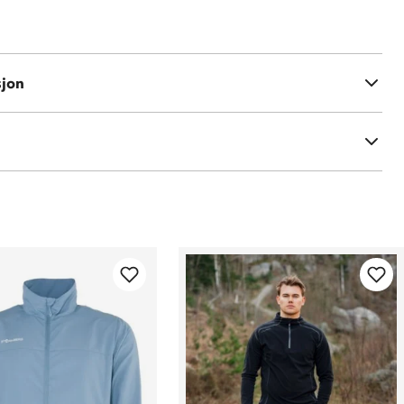
sjon
str L