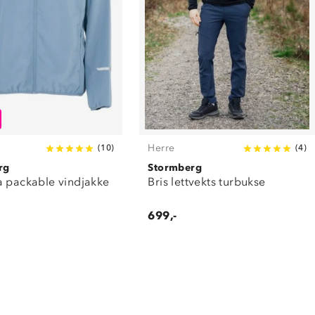
Herre
(
10
)
(
4
)
rg
Stormberg
a packable vindjakke
Bris lettvekts turbukse
699,-