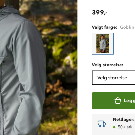
399,-
Valgt farge:
Goblin 
Velg størrelse:
Velg størrelse
Legg
Nettlager:
50+ stk