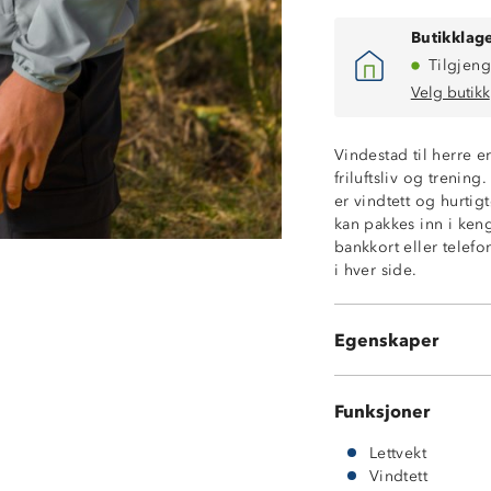
Butikklage
Tilgjeng
Velg butikk
Vindestad til herre er
friluftsliv og trenin
Lettvekt
er vindtett og hurtig
Vindtett
kan pakkes inn i ken
Packable
bankkort eller tele
Romslig kenguru
i hver side.
Avlang frontlom
Hurtigtørkende
Refleksdetaljer
Egenskaper
Fastmontert hett
Funksjoner
Lettvekt
Vindtett