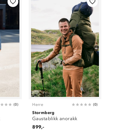
Herre
(
0
)
(
0
)
Stormberg
k
Gaustablikk anorakk
899,-