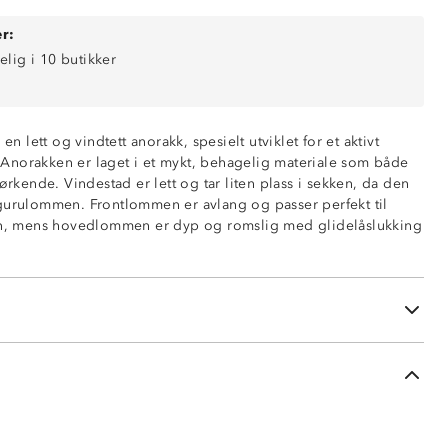
r:
elig i 10 butikker
 en lett og vindtett anorakk, spesielt utviklet for et aktivt
g. Anorakken er laget i et mykt, behagelig materiale som både
tørkende. Vindestad er lett og tar liten plass i sekken, da den
gurulommen. Frontlommen er avlang og passer perfekt til
fon, mens hovedlommen er dyp og romslig med glidelåslukking
lomme med glidelås i hver side
me med flapp og glidelås
e