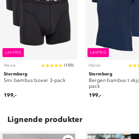
LAVPRIS
LAVPRIS
Herre
Herre
(
130
)
Stormberg
Stormberg
Smi bambus boxer 3-pack
Bergen bambus t-skjo
pack
199,-
199,-
Lignende produkter