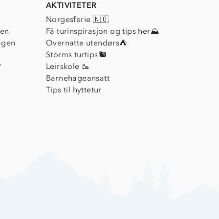
AKTIVITETER
Norgesferie 🇳🇴
ien
Få turinspirasjon og tips her⛰
agen
Overnatte utendørs⛺
Storms turtips🐿️
?
Leirskole 🥾
Barnehageansatt
Tips til hyttetur