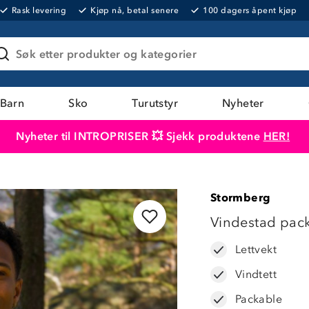
Rask levering
Kjøp nå, betal senere
100 dagers åpent kjøp
Søk etter produkter og kategorier
Barn
Sko
Turutstyr
Nyheter
Nyheter til INTROPRISER 💥 Sjekk produktene
HER!
Produktet er lagt i handlekurven
Til kassen
Stormberg
LAVPRIS
Vindestad pac
Lettvekt
Vindtett
Packable