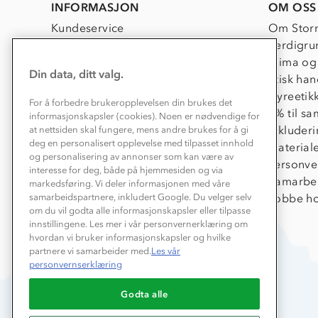
INFORMASJON
OM OSS
Kundeservice
Om Stor
Kontakt oss
Verdigru
Konkurransevinnere
Klima og
Din data, ditt valg.
Kundeklubb
Etisk han
Våre butikker
Dyreetik
For å forbedre brukeropplevelsen din brukes det
Bedrift, barnehage og SFO
1% til s
informasjonskapsler (cookies). Noen er nødvendige for
Presse
Inkluder
at nettsiden skal fungere, mens andre brukes for å gi
deg en personalisert opplevelse med tilpasset innhold
Material
og personalisering av annonser som kan være av
Personve
interesse for deg, både på hjemmesiden og via
Samarbe
markedsføring. Vi deler informasjonen med våre
Jobbe ho
samarbeidspartnere, inkludert Google. Du velger selv
om du vil godta alle informasjonskapsler eller tilpasse
innstillingene. Les mer i vår personvernerklæring om
hvordan vi bruker informasjonskapsler og hvilke
partnere vi samarbeider med.
Les vår
personvernserklæring
Godta alle