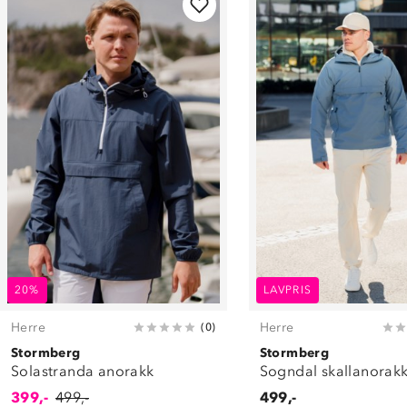
20%
LAVPRIS
Herre
Herre
(
0
)
Stormberg
Stormberg
Solastranda anorakk
Sogndal skallanorak
399,-
499,-
499,-