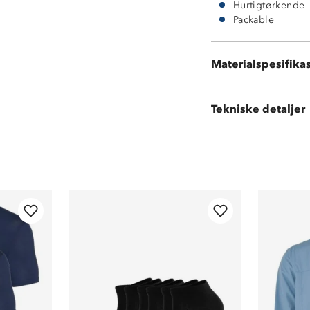
Hurtigtørkende
Packable
Materialspesifika
100 % polyester
Tekniske detaljer
Vekt:
190 gram til 