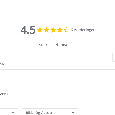
4.5
4.5
6 Vurderinger
star
rating
Størrelse
Normal
RSMÅL
Bilder Og Videoer