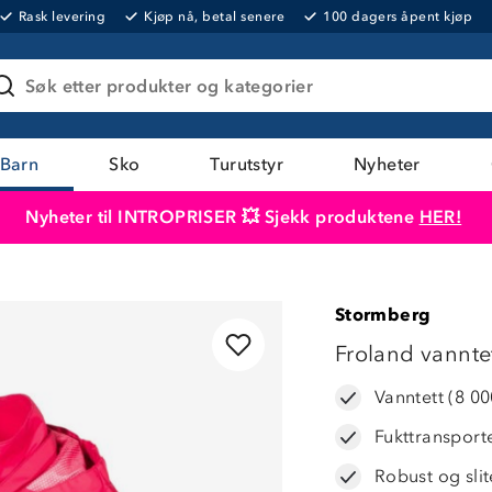
Rask levering
Kjøp nå, betal senere
100 dagers åpent kjøp
Søk etter produkter og kategorier
Barn
Sko
Turutstyr
Nyheter
Nyheter til INTROPRISER 💥 Sjekk produktene
HER!
Produktet er lagt i handlekurven
Til kassen
Stormberg
44%
Froland vanntet
Vanntett (8 0
Fukttransport
Robust og slit