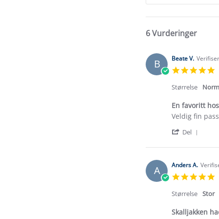
6 Vurderinger
Beate V.
Verifise
B
5
s
r
Størrelse
Norm
En favoritt ho
Review
review
Veldig fin pass
by
stating
'
Beate
En
Del
Shar
V.
favoritt
Revi
on
hos
by
5
barnet
Beat
May
Anders A.
Verifi
A
V.
2024
5
on
s
5
r
Størrelse
Stor
May
2024
Skalljakken h