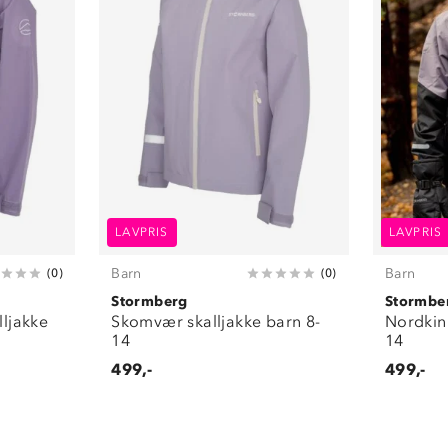
LAVPRIS
LAVPRIS
Barn
Barn
(
0
)
(
0
)
Stormberg
Stormbe
lljakke
Skomvær skalljakke barn 8-
Nordkinn
14
14
499,-
499,-