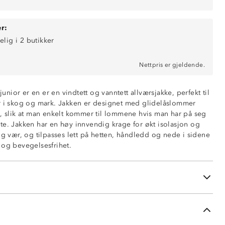
r:
 mm vannsøyle)
elig i 2 butikker
ende (6 000 g/m2/24t)
terk
bran
Nettpris er gjeldende.
 junior er en er en vindtett og vanntett allværsjakke, perfekt til
glidelåser
r i skog og mark. Jakken er designet med glidelåslommer
r tilpasset hoftebelte
e, slik at man enkelt kommer til lommene hvis man har på seg
ustering rundt ansikt og i bakhodet
te. Jakken har en høy innvendig krage for økt isolasjon og
g nederst i sidene
og vær, og tilpasses lett på hetten, håndledd og nede i sidene
ng rundt håndledd
 og bevegelsesfrihet.
å glidelås
nakken
 ermet