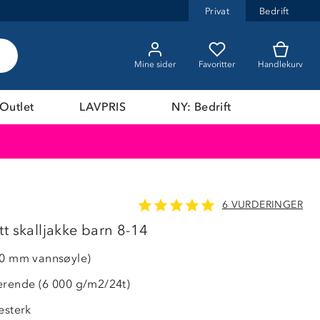
Privat
Bedrift
Mine sider
Favoritter
Handlekurv
Outlet
LAVPRIS
NY: Bedrift
6 VURDERINGER
44%
t skalljakke barn 8-14
00 mm vannsøyle)
erende (6 000 g/m2/24t)
esterk