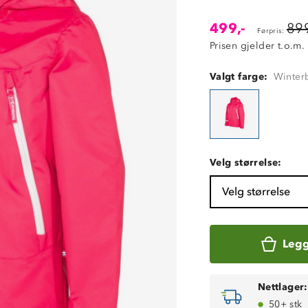
499,-
899
Førpris:
Prisen gjelder t.o.m.
Valgt farge:
Winter
Velg størrelse:
Velg størrelse
Legg
Nettlager:
50+ stk