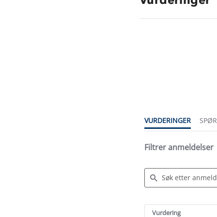
4.5
star
rating
VURDERINGER
SPØ
Filtrer anmeldelser
Search
Reviews
Vurdering