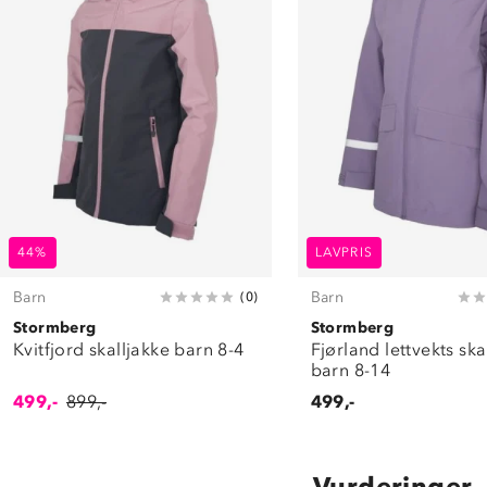
44%
LAVPRIS
Barn
Barn
(
0
)
Stormberg
Stormberg
Kvitfjord skalljakke barn 8-4
Fjørland lettvekts ska
barn 8-14
499,-
899,-
499,-
Vurderinger