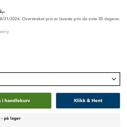
,-
 8/31/2026. Overstreket pris er laveste pris de siste 30 dagene.
berry
 i handlekurv
Klikk & Hent
-
på lager