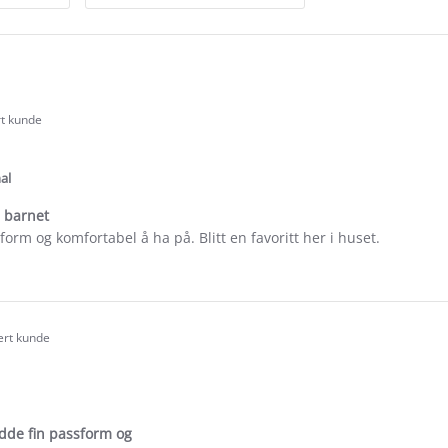
rt kunde
.0
tar
ating
al
s barnet
form og komfortabel å ha på. Blitt en favoritt her i huset.
e
ew
e
sert kunde
.0
tar
ating
adde fin passform og