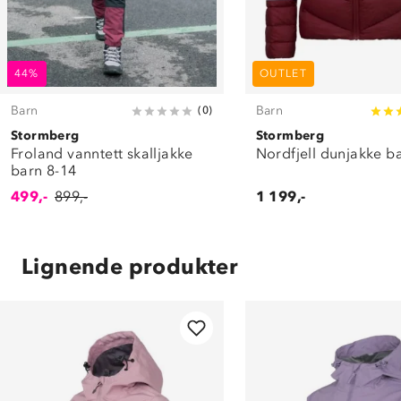
44%
OUTLET
Barn
Barn
(
0
)
Stormberg
Stormberg
Froland vanntett skalljakke
Nordfjell dunjakke b
barn 8-14
499,-
899,-
1 199,-
Lignende produkter