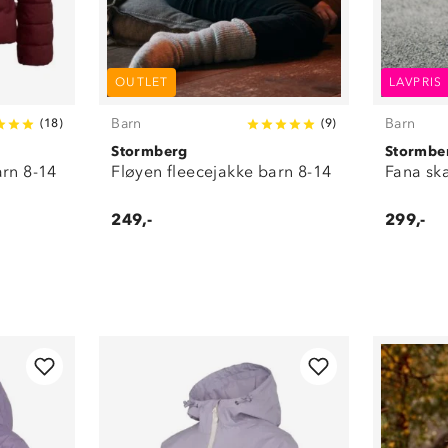
OUTLET
LAVPRIS
Barn
Barn
(
18
)
(
9
)
Stormberg
Stormbe
arn 8-14
Fløyen fleecejakke barn 8-14
Fana sk
249,-
299,-