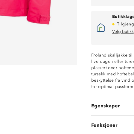
Butikklage
Vanntett (8 000
Tilgjeng
Fukttransporter
Robust og slites
Velg butikk
ProreTex®-mem
Vindtett
Meshfôr
Froland skalljakke til
Vannavstøtende 
hverdagen eller ture
To glidelåslomme
plassert over hoften
Fast hette med j
tursekk med hoftebel
Enhåndsstrammin
beskyttelse fra vind 
Borrelåsjusteri
for optimal passform
Hakebeskytter p
Forhøyet krage
Knagghempe i 
Egenskaper
Refleksstripe på
Funksjoner