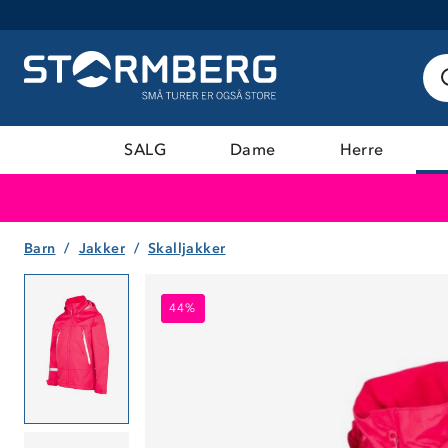
SALG
Dame
Herre
Barn
Jakker
Skalljakker
44%
44%