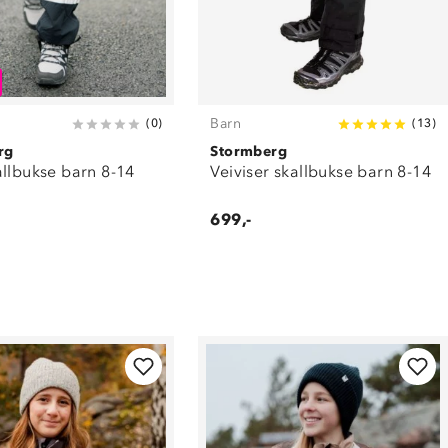
Barn
(
0
)
(
13
)
rg
Stormberg
allbukse barn 8-14
Veiviser skallbukse barn 8-14
699,-