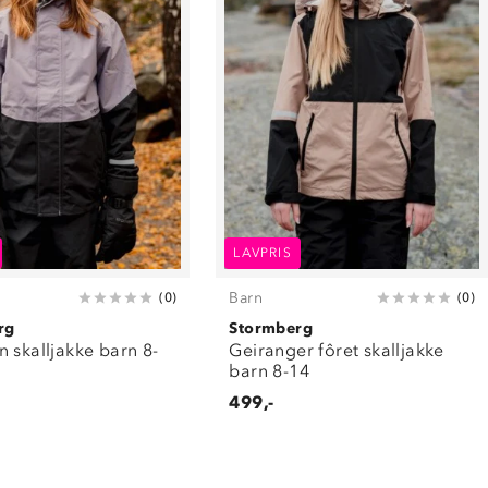
LAVPRIS
Barn
(
0
)
(
0
)
rg
Stormberg
 skalljakke barn 8-
Geiranger fôret skalljakke
barn 8-14
499,-