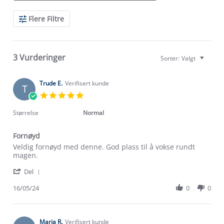
Search
Flere Filtre
Reviews
3 Vurderinger
Sorter:
Valgt
Trude E.
Verifisert kunde
T
5.0
star
rating
Størrelse
Normal
Fornøyd
Review
review
Veldig fornøyd med denne. God plass til å vokse rundt
by
stating
magen.
Trude
Fornøyd
'
E.
Del
Share
on
Review
16/05/24
0
0
16
by
May
Trude
2024
E.
on
Maria R.
Verifisert kunde