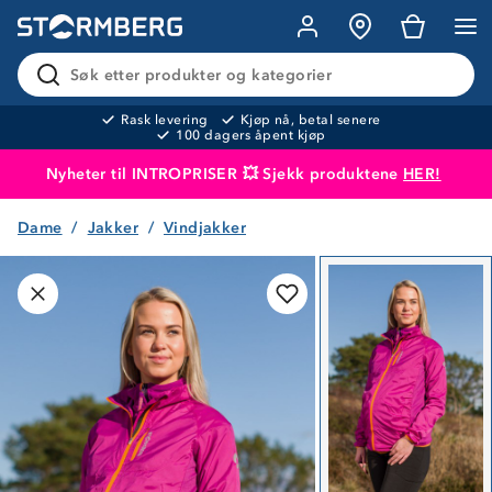
Søk etter produkter og kategorier
Rask levering
Kjøp nå, betal senere
100 dagers åpent kjøp
Nyheter til INTROPRISER 💥 Sjekk produktene
HER!
Dame
Jakker
Vindjakker
Produktet er lagt i handlekurven
Til kassen