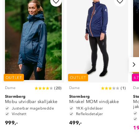
O
OUTLET
OUTLET
6
Dame
Dame
Da
(
20
)
(
1
)
Stormberg
Stormberg
St
Mobu utvidbar skalljakke
Mirakel MOM vindjakke
Mo
ja
Justerbar magebredde
YKK-glidelåser
Vindtett
Refleksdetaljer
999,-
499,-
19