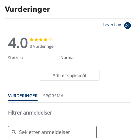
Vurderinger
Levert av
4.0
4.0
4.0
star
star
3 Vurderinger
rating
rating
Størrelse
Normal
Still et spørsmål
VURDERINGER
SPØRSMÅL
Filtrer anmeldelser