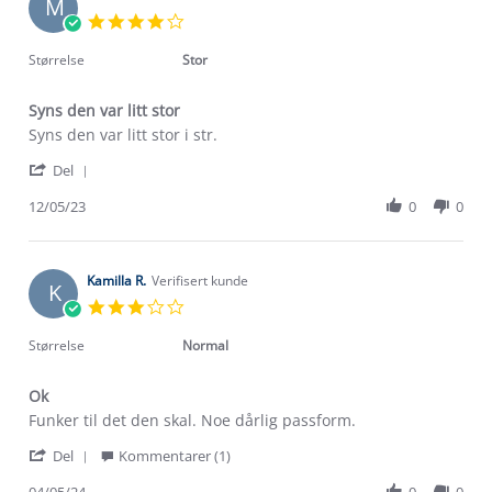
M
16
4.0
May
star
2024
rating
Størrelse
Stor
Syns den var litt stor
Review
review
Syns den var litt stor i str.
by
stating
'
Maria
Syns
Del
Share
R.
den
Review
12/05/23
0
0
on
var
by
12
litt
Maria
May
stor
R.
2023
on
Kamilla R.
Verifisert kunde
K
12
3.0
May
star
2023
rating
Størrelse
Normal
Ok
Review
review
Funker til det den skal. Noe dårlig passform.
by
stating
Om Stormberg
'
Kamilla
Ok
Del
Kommentarer (1)
Share
R.
Review
04/05/24
0
0