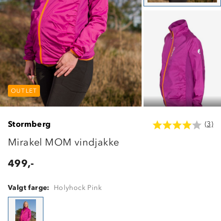
OUTLET
OUTLET
OUTLET
Stormberg
(3)
Mirakel MOM vindjakke
499,-
Valgt farge:
Holyhock Pink