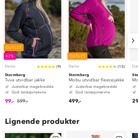
OUTLET
83%
OUTLET
Dame
Dame
Da
(
9
)
(
15
)
Stormberg
Stormberg
St
Tuva utvidbar jakke
Mobu utvidbar fleecejakke
Mo
Justerbar magebredde
Justerbar magebredde
God isolasjonsevne
God isolasjonsevne
99,-
599,-
499,-
29
Lignende produkter