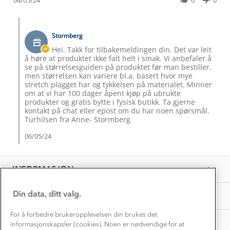
on
Verdigrunnlag
by
4
Kamilla
May
Comments
Klima og miljø
R.
2024
Trelagsprinsippet barn
by
on
Stormberg
Kundeservice
Butikkeier
Etisk handel
4
on
Alt du trenger til Norgesferien
Hei. Takk for tilbakemeldingen din. Det var leit
May
Review
Kontakt oss
å høre at produktet ikke falt helt i smak. Vi anbefaler å
2024
Dyreetikk
by
se på størrelsesguiden på produktet før man bestiller,
Dette trenger du til barnehagen
Kamilla
men størrelsen kan variere bl.a. basert hvor mye
Konkurransevinnere
R.
1% til samfunnet
stretch plagget har og tykkelsen på materialet. Minner
Gravidklær
on
om at vi har 100 dager åpent kjøp på ubrukte
Kundeklubb
4
produkter og gratis bytte i fysisk butikk. Ta gjerne
Inkludering
May
Hvordan velge riktig turtøy?
kontakt på chat eller epost om du har noen spørsmål.
Norgesferie 🇳🇴
2024
Våre butikker
Turhilsen fra Anne- Stormberg
Materialer
Vask og vedlikehold
06/05/24
Få turinspirasjon og tips her⛰
Bedrift, barnehage og SFO
Personvern
EL-retur
Overnatte utendørs⛺
Presse
Samarbeide med oss?
INFORMASJON
Store størrelser
Storms turtips🐿️
Jobbe hos oss?
Turmat oppskrifter
Din data, ditt valg.
OM OSS
Leirskole 🥾
Beredskap
For å forbedre brukeropplevelsen din brukes det
Barnehageansatt
TIPS OG RÅD
informasjonskapsler (cookies). Noen er nødvendige for at