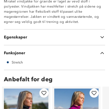
Mirakel vindjakke for gravide er laget av vevd stoff i
polyester. Vindjakken har meshfelter i stretch på sidene og
YKK-glidelåser
mageregionen har fleksibelt stoff tilpasset ulike
Refleksdetaljer
magestørrelser. Jakken er vindtett og vannavstøtende, og
Kan komprimeres i brystlommen.
egner seg veldig godt til trening og aktivitet.
Meshfelter under ermer og på sidene
Fleksibel stoff rundt mage
Åpning mellom skuldre
Egenskaper
100% polyester
Funksjoner
Stretch
Anbefalt for deg