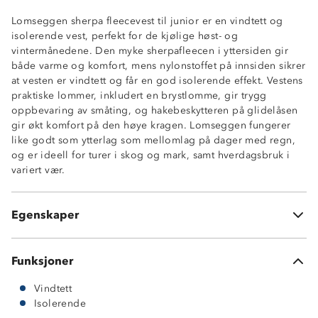
Lomseggen sherpa fleecevest til junior er en vindtett og
isolerende vest, perfekt for de kjølige høst- og
vintermånedene. Den myke sherpafleecen i yttersiden gir
både varme og komfort, mens nylonstoffet på innsiden sikrer
at vesten er vindtett og får en god isolerende effekt. Vestens
praktiske lommer, inkludert en brystlomme, gir trygg
Vindtett
oppbevaring av småting, og hakebeskytteren på glidelåsen
Isolerendele vattering i øvre del
gir økt komfort på den høye kragen. Lomseggen fungerer
3-sesong: høst-vinter-vår
like godt som ytterlag som mellomlag på dager med regn,
Hakebeskytter på glidelås
og er ideell for turer i skog og mark, samt hverdagsbruk i
1 brystlomme
variert vær.
2 sidelommer
Høy krage
Normal passform
Egenskaper
Elastisk kantbånd
Funksjoner
Vindtett
Isolerende
Ytterside: 100 % polyester, 285 GSM sherpafleece.