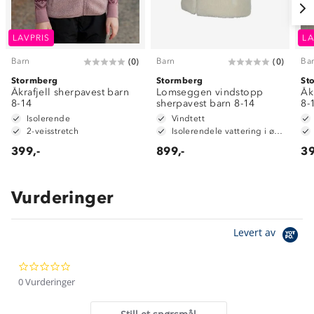
LAVPRIS
LA
Barn
Barn
Ba
(
0
)
(
0
)
Stormberg
Stormberg
St
Åkrafjell sherpavest barn
Lomseggen vindstopp
Åk
8-14
sherpavest barn 8-14
8-
Isolerende
Vindtett
2-veisstretch
Isolerendele vattering i øvre del
399,-
899,-
39
Vurderinger
Om Stormberg
Levert av
Verdigrunnlag
0.0
Klima og miljø
Trelagsprinsippet barn
star
0 Vurderinger
Kundeservice
rating
Etisk handel
Alt du trenger til Norgesferien