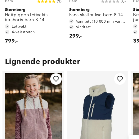
Barn
Barn
Ba
(
1
)
(
0
)
Stormberg
Stormberg
St
Hettpiggen lettvekts
Fana skallbukse barn 8-14
Br
turshorts barn 8-14
ju
Vanntett (10 000 mm vannsøyle)
Lettvekt
Vindtett
4-veisstretch
299,-
799,-
39
Lignende produkter