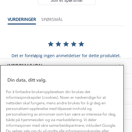
Still et spørsmål
Kontakt oss
Dyreetikk
Dette trenger du til barnehagen
Konkurransevinnere
1% til samfunnet
VURDERINGER
SPØRSMÅL
Gravidklær
Kundeklubb
Inkludering
Hvordan velge riktig turtøy?
Norgesferie 🇳🇴
Våre butikker
Materialer
Vask og vedlikehold
Få turinspirasjon og tips her⛰
Bedrift, barnehage og SFO
Personvern
Det er foreløpig ingen anmeldelser for dette produktet.
EL-retur
Overnatte utendørs⛺
Presse
Samarbeide med oss?
INFORMASJON
Store størrelser
Storms turtips🐿️
Jobbe hos oss?
Turmat oppskrifter
Din data, ditt valg.
OM OSS
Leirskole 🥾
Beredskap
For å forbedre brukeropplevelsen din brukes det
Barnehageansatt
TIPS OG RÅD
informasjonskapsler (cookies). Noen er nødvendige for at
nettsiden skal fungere, mens andre brukes for å gi deg en
Tips til hyttetur
personalisert opplevelse med tilpasset innhold og
AKTIVITETER
personalisering av annonser som kan være av interesse for deg,
både på hjemmesiden og via markedsføring. Vi deler
informasjonen med våre samarbeidspartnere, inkludert Google.
Du velger selv om du vil godta alle informasjonskapsler eller