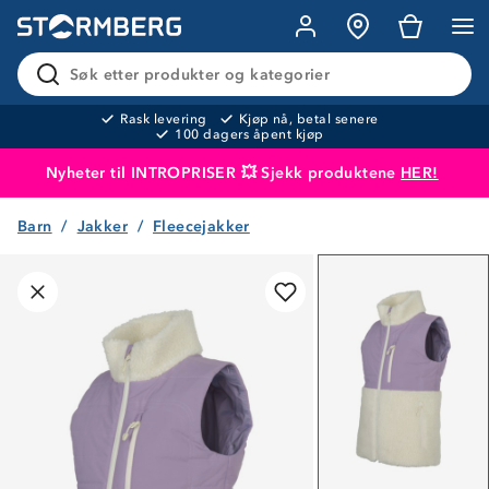
Søk etter produkter og kategorier
Rask levering
Kjøp nå, betal senere
100 dagers åpent kjøp
Nyheter til INTROPRISER 💥 Sjekk produktene
HER!
Barn
Jakker
Fleecejakker
Produktet er lagt i handlekurven
Til kassen