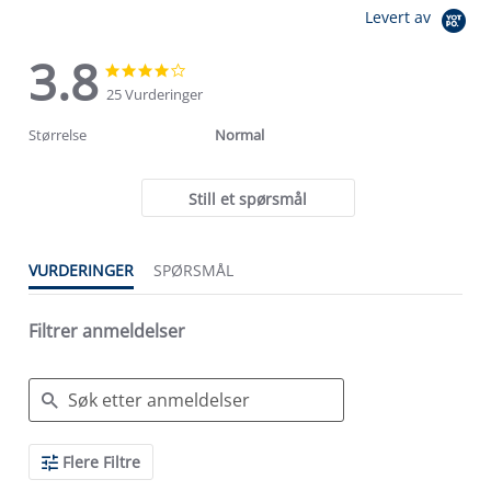
Levert av
3.8
3.8
3.8
star
star
25 Vurderinger
rating
rating
Størrelse
Normal
Still et spørsmål
VURDERINGER
SPØRSMÅL
Filtrer anmeldelser
Search
Flere Filtre
Reviews