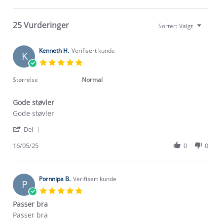
25 Vurderinger
Sorter:
Valgt
Kenneth H.
Verifisert kunde
K
5.0
star
rating
Størrelse
Normal
Gode støvler
Review
review
Gode støvler
by
stating
'
Kenneth
Gode
Del
Share
H.
støvler
Review
16/05/25
0
0
on
by
16
Kenneth
May
H.
2025
on
Pornnipa B.
Verifisert kunde
P
16
5.0
May
star
Passer bra
2025
rating
Review
review
Passer bra