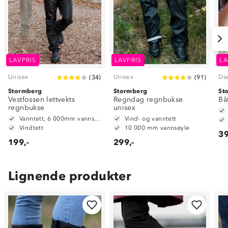
LAVPRIS
LAVPRIS
LA
Unisex
Unisex
Da
(
34
)
(
91
)
Stormberg
Stormberg
St
Vestfossen lettvekts
Regndag regnbukse
Bå
regnbukse
unisex
Vanntett, 6 000mm vannsøyle
Vind- og vanntett
Vindtett
10 000 mm vannsøyle
39
199,-
299,-
Lignende produkter