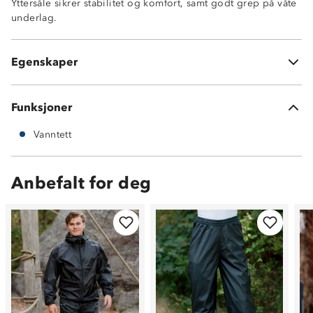
Yttersåle sikrer stabilitet og komfort, samt godt grep på våte
underlag.
Vanntett
Godt grep på våte underlag
Egenskaper
Gummi
Funksjoner
Vanntett
Anbefalt for deg