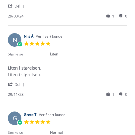
by
stating
'
Pornnipa
Passer
Del
Share
B.
bra
Review
29/03/24
1
0
on
by
29
Pornnipa
Mar
B.
2024
on
Nils Å.
Verifisert kunde
N
29
5.0
Mar
star
2024
rating
Størrelse
Liten
Liten i størelsen.
Review
review
Liten i størelsen.
by
stating
'
Nils
Liten
Del
Share
Å.
i
Review
29/11/23
1
0
on
størelsen.
by
29
Nils
Nov
Å.
2023
on
Grete T.
Verifisert kunde
G
29
5.0
Nov
star
2023
rating
Størrelse
Normal