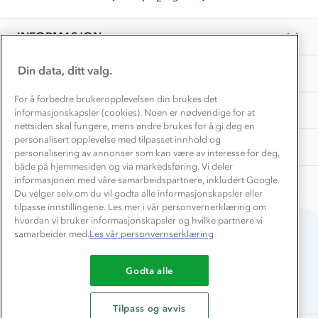
on
Personvern
EL-retur
6
Overnatte utendørs⛺
Presse
Sep
Samarbeide med oss?
INFORMASJON
2023
Store størrelser
Storms turtips🐿️
Jobbe hos oss?
Turmat oppskrifter
Din data, ditt valg.
OM OSS
Leirskole 🥾
Beredskap
For å forbedre brukeropplevelsen din brukes det
Barnehageansatt
TIPS OG RÅD
informasjonskapsler (cookies). Noen er nødvendige for at
nettsiden skal fungere, mens andre brukes for å gi deg en
Tips til hyttetur
personalisert opplevelse med tilpasset innhold og
AKTIVITETER
personalisering av annonser som kan være av interesse for deg,
både på hjemmesiden og via markedsføring. Vi deler
informasjonen med våre samarbeidspartnere, inkludert Google.
Du velger selv om du vil godta alle informasjonskapsler eller
tilpasse innstillingene. Les mer i vår personvernerklæring om
hvordan vi bruker informasjonskapsler og hvilke partnere vi
samarbeider med.
Les vår personvernserklæring
Du betaler enkelt med
Godta alle
Tilpass og avvis