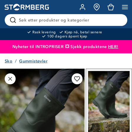
Søk etter produkter og kategorier
Rask levering
Kjøp nå, betal senere
100 dagers åpent kjøp
Nyheter til INTROPRISER 💥 Sjekk produktene
HER!
Sko
Gummistøvler
Produktet er lagt i handlekurven
Til kassen