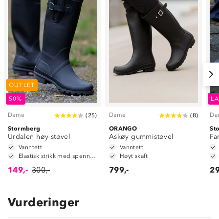
OUTLET
50%
LA
Dame
Dame
Da
(
25
)
(
8
)
Stormberg
ORANGO
St
Urdalen høy støvel
Askøy gummistøvel
Fa
Vanntett
Vanntett
Elastisk strikk med spenne for ekstra justering rundt leggen
Høyt skaft
149,-
300,-
799,-
29
Vurderinger