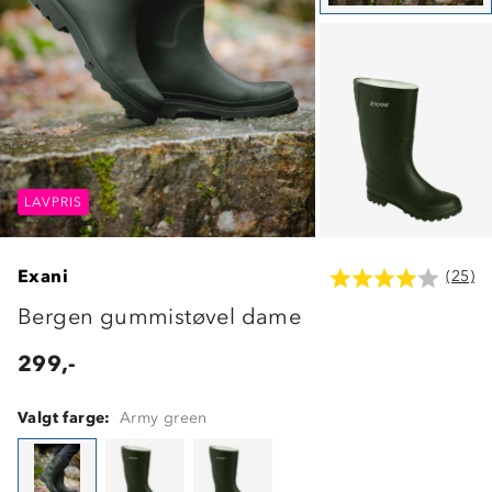
LAVPRIS
LAVPRIS
LAVPRIS
Exani
(25)
Bergen gummistøvel dame
299,-
Valgt farge:
Army green