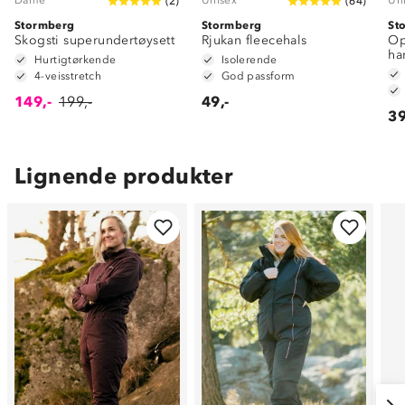
(
2
)
(
64
)
Stormberg
Stormberg
St
Skogsti superundertøysett
Rjukan fleecehals
Op
ha
Hurtigtørkende
Isolerende
4-veisstretch
God passform
149,-
199,-
49,-
39
Lignende produkter