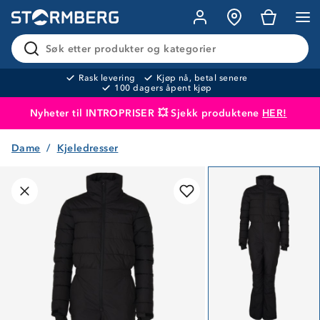
Søk etter produkter og kategorier
Rask levering
Kjøp nå, betal senere
100 dagers åpent kjøp
Nyheter til INTROPRISER 💥 Sjekk produktene
HER!
Dame
Kjeledresser
Produktet er lagt i handlekurven
Til kassen