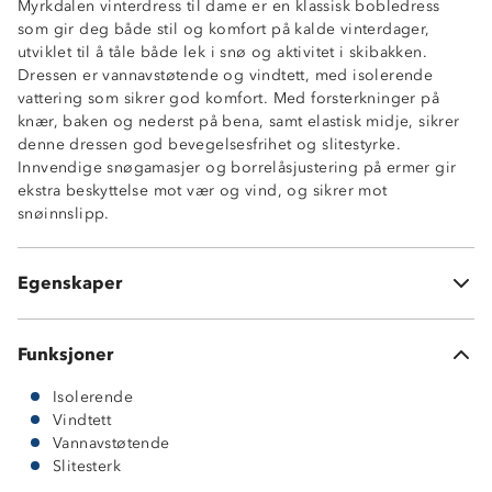
Myrkdalen vinterdress til dame er en klassisk bobledress
Vannavstøtende (5 000 mm vannsøyle)
som gir deg både stil og komfort på kalde vinterdager,
Isolerende
utviklet til å tåle både lek i snø og aktivitet i skibakken.
Vindtett
Dressen er vannavstøtende og vindtett, med isolerende
Forsterkninger på knær, bak og nede på beina
vattering som sikrer god komfort. Med forsterkninger på
To glidelåslommer i sidene
knær, baken og nederst på bena, samt elastisk midje, sikrer
Elastisk midje
denne dressen god bevegelsesfrihet og slitestyrke.
Utsvingt i beina
Innvendige snøgamasjer og borrelåsjustering på ermer gir
Innvendig snøgamasjer i beinåpning
ekstra beskyttelse mot vær og vind, og sikrer mot
Borrelåsjustering på ermer
snøinnslipp.
Forlenget stoff ved håndledd med tommelhull
Hakebeskytter på glidelås
Normal passform
Egenskaper
YKK©-glidelås
Funksjoner
Isolerende
Vindtett
Vannavstøtende
Slitesterk
Ytterside: 100 % polyester, med forsterkede felter i
polyester