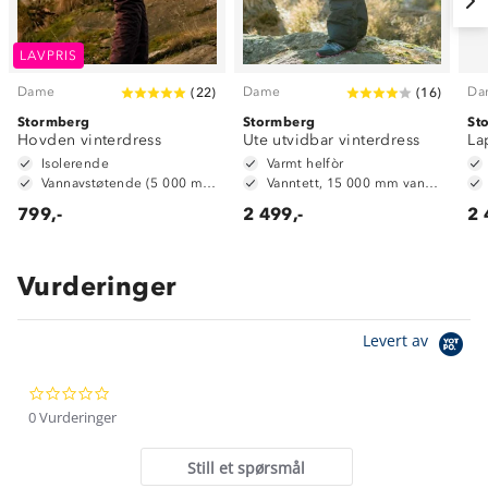
LAVPRIS
Dame
Dame
Da
(
22
)
(
16
)
Stormberg
Stormberg
St
Hovden vinterdress
Ute utvidbar vinterdress
La
Isolerende
Varmt helfòr
Vannavstøtende (5 000 mm vannsøyle)
Vanntett, 15 000 mm vannsøyle
799,-
2 499,-
2 
Vurderinger
Om Stormberg
Levert av
Verdigrunnlag
0.0
Klima og miljø
Trelagsprinsippet barn
star
0 Vurderinger
Kundeservice
rating
Etisk handel
Alt du trenger til Norgesferien
Still et spørsmål
Kontakt oss
Dyreetikk