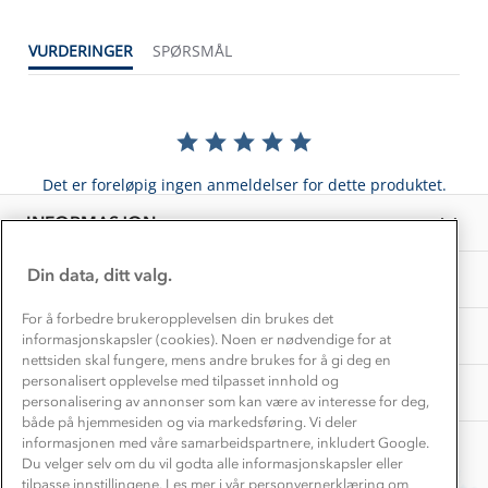
Dette trenger du til barnehagen
Konkurransevinnere
1% til samfunnet
VURDERINGER
SPØRSMÅL
Gravidklær
Kundeklubb
Inkludering
Hvordan velge riktig turtøy?
Norgesferie 🇳🇴
Våre butikker
Materialer
Vask og vedlikehold
Få turinspirasjon og tips her⛰
Bedrift, barnehage og SFO
Personvern
Det er foreløpig ingen anmeldelser for dette produktet.
EL-retur
Overnatte utendørs⛺
Presse
Samarbeide med oss?
INFORMASJON
Store størrelser
Storms turtips🐿️
Jobbe hos oss?
Turmat oppskrifter
Din data, ditt valg.
OM OSS
Leirskole 🥾
Beredskap
For å forbedre brukeropplevelsen din brukes det
Barnehageansatt
TIPS OG RÅD
informasjonskapsler (cookies). Noen er nødvendige for at
nettsiden skal fungere, mens andre brukes for å gi deg en
Tips til hyttetur
personalisert opplevelse med tilpasset innhold og
AKTIVITETER
personalisering av annonser som kan være av interesse for deg,
både på hjemmesiden og via markedsføring. Vi deler
informasjonen med våre samarbeidspartnere, inkludert Google.
Du velger selv om du vil godta alle informasjonskapsler eller
tilpasse innstillingene. Les mer i vår personvernerklæring om