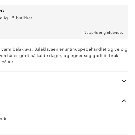
r:
elig i 5 butikker
Nettpris er gjeldende.
 varm balaklava. Balaklavaen er antinuppebehandlet og veldig
Den luner godt på kalde dager, og egner seg godt til bruk
på tur.
dlet
ende
tet (100% polyester)
ende