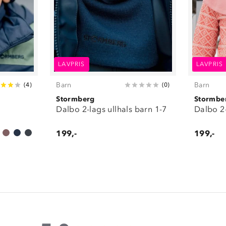
LAVPRIS
LAVPRIS
Barn
Barn
(
4
)
(
0
)
Stormberg
Stormbe
Dalbo 2-lags ullhals barn 1-7
Dalbo 2-
199,-
199,-