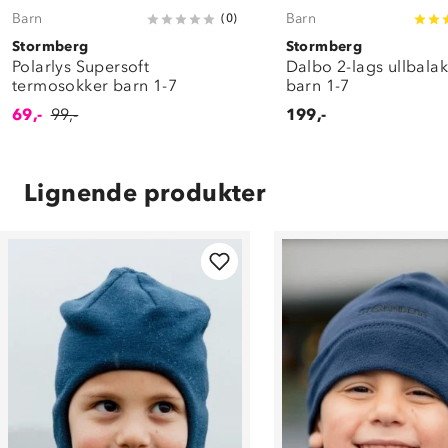
Barn
Barn
(
0
)
Stormberg
Stormberg
Polarlys Supersoft
Dalbo 2-lags ullbala
termosokker barn 1-7
barn 1-7
69,-
99,-
199,-
Lignende produkter