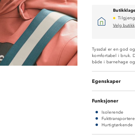
Butikklage
Tilgjeng
Velg butikk
Tyssdal er en god og
komfortabel i bruk. 
både i barnehage og 
Antinuppebehan
Fukttransporter
Hurtigtørkende
Egenskaper
165g fleecekvali
Funksjoner
Isolerende
Fukttransporter
Hurtigtørkende