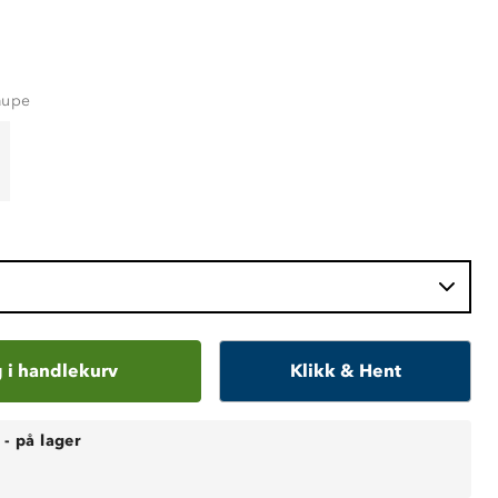
aupe
 i handlekurv
Klikk & Hent
-
på lager