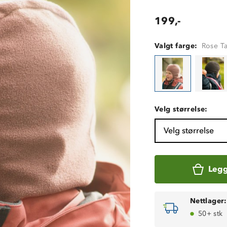
199,-
Valgt farge:
Rose T
Velg størrelse:
Velg størrelse
Legg
Nettlager:
50+ stk