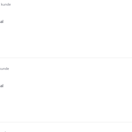
t kunde
.0
tar
ating
al
n
e
ew
 kunde
.0
tar
ating
al
e
ew