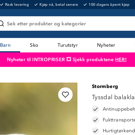
Rask levering
Kjøp nå, betal senere
100 dagers åpent kjøp
Søk etter produkter og kategorier
Barn
Sko
Turutstyr
Nyheter
Nyheter til INTROPRISER 💥 Sjekk produktene
HER!
Produktet er lagt i handlekurven
Til kassen
Stormberg
Tyssdal balakl
Antinuppebeh
Fukttransport
Hurtigtørken