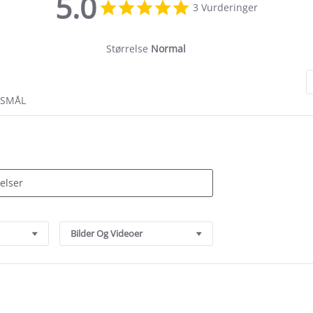
5.0
5.0
3 Vurderinger
star
rating
Størrelse
Normal
RSMÅL
Bilder Og Videoer