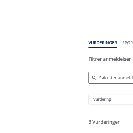
5.0
star
rating
VURDERINGER
SPØ
Filtrer anmeldelser
Search
Reviews
Vurdering
3 Vurderinger