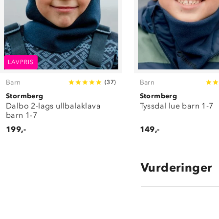
LAVPRIS
Barn
Barn
(
37
)
Stormberg
Stormberg
Dalbo 2-lags ullbalaklava
Tyssdal lue barn 1-7
barn 1-7
199,-
149,-
Vurderinger