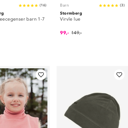
Barn
(
16
)
(
3
)
rg
Stormberg
leecegenser barn 1-7
Virvle lue
99,-
149,-