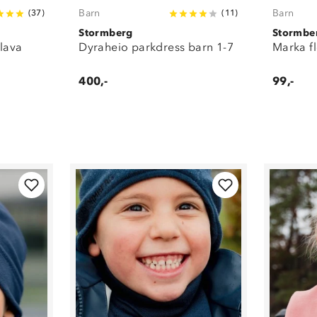
Barn
Barn
(
37
)
(
11
)
Stormberg
Stormbe
klava
Dyraheio parkdress barn 1-7
Marka f
400,-
99,-