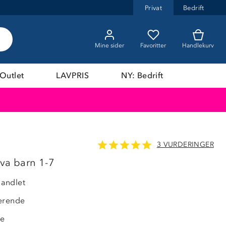
Privat
Bedrift
Mine sider
Favoritter
Handlekurv
Outlet
LAVPRIS
NY: Bedrift
3 VURDERINGER
ava barn 1-7
andlet
erende
de