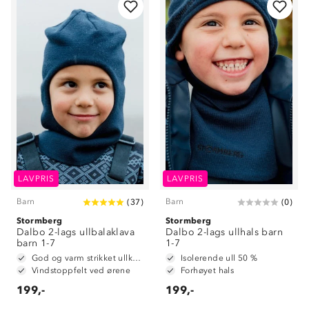
LAVPRIS
LAVPRIS
Barn
Barn
(
37
)
(
0
)
Stormberg
Stormberg
Dalbo 2-lags ullbalaklava
Dalbo 2-lags ullhals barn
barn 1-7
1-7
God og varm strikket ullkvalitet i 50% ull og 50% akryl
Isolerende ull 50 %
Vindstoppfelt ved ørene
Forhøyet hals
199,-
199,-