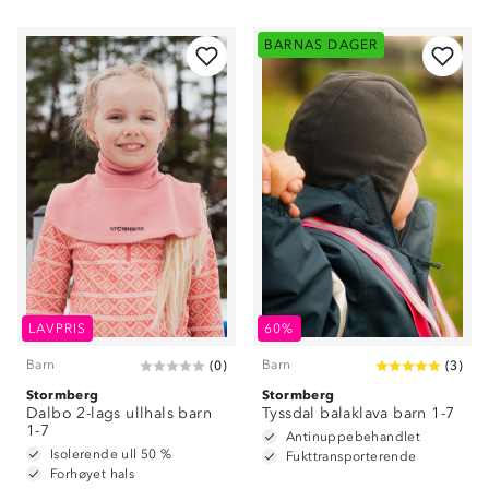
BARNAS DAGER
LAVPRIS
60%
Barn
Barn
(
0
)
(
3
)
Stormberg
Stormberg
Dalbo 2-lags ullhals barn
Tyssdal balaklava barn 1-7
1-7
Antinuppebehandlet
Isolerende ull 50 %
Fukttransporterende
Forhøyet hals