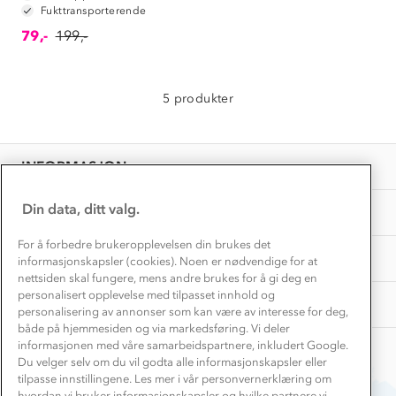
Konkurransevinnere
Fukttransporterende
1% til samfunnet
Gravidklær
79,-
199,-
Kundeklubb
Inkludering
Hvordan velge riktig turtøy?
Norgesferie 🇳🇴
Våre butikker
Materialer
5 produkter
Vask og vedlikehold
Få turinspirasjon og tips her⛰
Bedrift, barnehage og SFO
Personvern
EL-retur
Overnatte utendørs⛺
Presse
Samarbeide med oss?
INFORMASJON
Store størrelser
Storms turtips🐿️
Jobbe hos oss?
Turmat oppskrifter
Din data, ditt valg.
OM OSS
Leirskole 🥾
Beredskap
For å forbedre brukeropplevelsen din brukes det
Barnehageansatt
TIPS OG RÅD
informasjonskapsler (cookies). Noen er nødvendige for at
nettsiden skal fungere, mens andre brukes for å gi deg en
Tips til hyttetur
personalisert opplevelse med tilpasset innhold og
AKTIVITETER
personalisering av annonser som kan være av interesse for deg,
både på hjemmesiden og via markedsføring. Vi deler
informasjonen med våre samarbeidspartnere, inkludert Google.
Du velger selv om du vil godta alle informasjonskapsler eller
tilpasse innstillingene. Les mer i vår personvernerklæring om
hvordan vi bruker informasjonskapsler og hvilke partnere vi