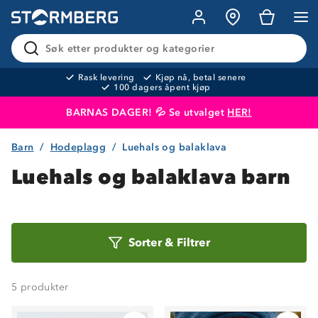
Søk etter produkter og kategorier
Rask levering
Kjøp nå, betal senere
100 dagers åpent kjøp
BARNAS DAGER! 💦 Se utvalget
HER!
Barn
Hodeplagg
Luehals og balaklava
Produktet er lagt i handlekurven
Til kassen
Luehals og balaklava barn
Sorter
Sorter
&
Filtrer
etter
5
produkter