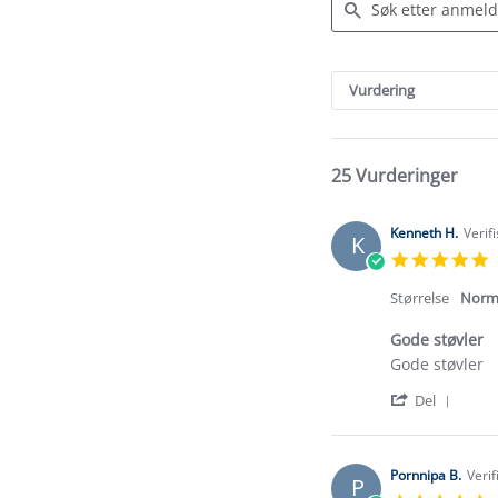
Search
Reviews
Vurdering
25 Vurderinger
Kenneth H.
Verif
K
5
s
r
Størrelse
Norm
Gode støvler
Review
review
Gode støvler
by
stating
'
Kenneth
Gode
Del
Shar
H.
støvler
Revi
on
by
16
Kenn
May
Pornnipa B.
Verif
P
H.
2025