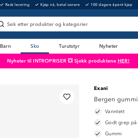
Rask levering
Kjøp nå, betal senere
100 dagers åpent kjøp
Søk etter produkter og kategorier
Barn
Sko
Turutstyr
Nyheter
Nyheter til INTROPRISER 💥 Sjekk produktene
HER!
Produktet er lagt i handlekurven
Til kassen
Exani
LAVPRIS
Bergen gummi
Vanntett
Godt grep på 
Gummi