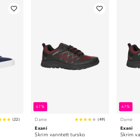
67%
67%
Dame
Dame
(
22
)
(
49
)
Exani
Exani
Skrim vanntett tursko
Skrim va