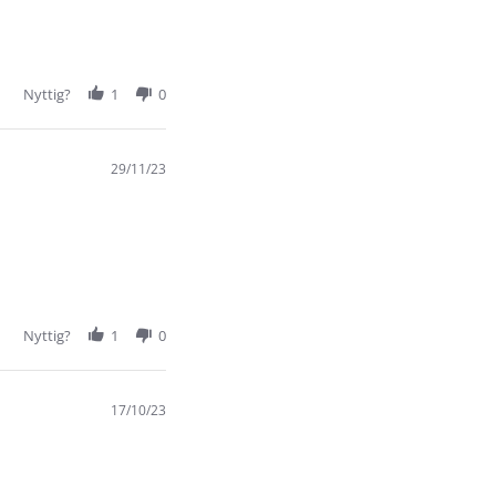
Nyttig?
1
0
29/11/23
Nyttig?
1
0
17/10/23