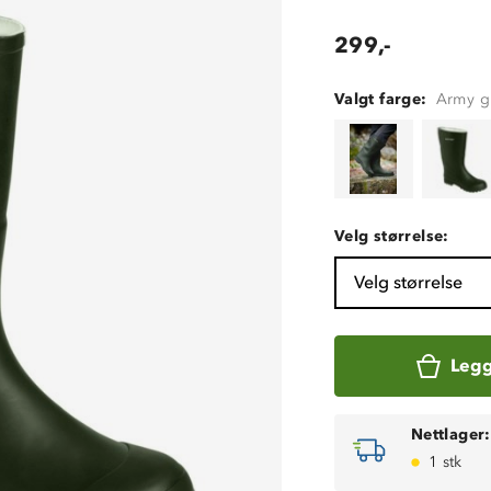
299,-
Valgt farge:
Army g
Velg størrelse:
Velg størrelse
Legg
Nettlager:
1 stk