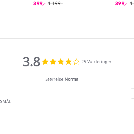
399,-
1 199,-
399,-
1
3.8
3.8
25 Vurderinger
star
rating
Størrelse
Normal
RSMÅL