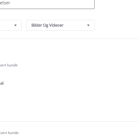
Bilder Og Videoer
isert kunde
.0
tar
ating
al
e
ew
eth
isert kunde