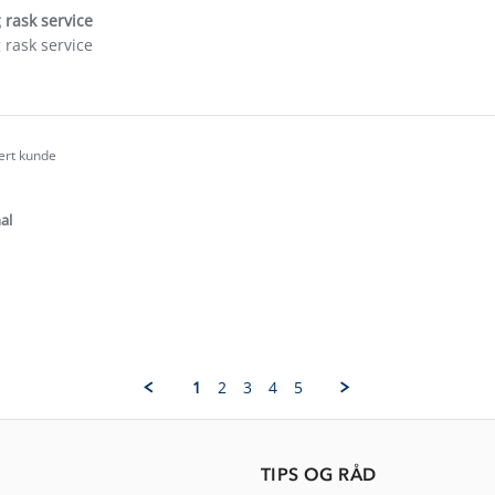
 rask service
 rask service
e
ew
sert kunde
.0
tar
ating
al
e
ew
1
2
3
4
5
ina
TIPS OG RÅD