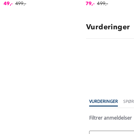
49,-
499,-
79,-
499,-
Vurderinger
3.8
star
rating
VURDERINGER
SPØ
Filtrer anmeldelser