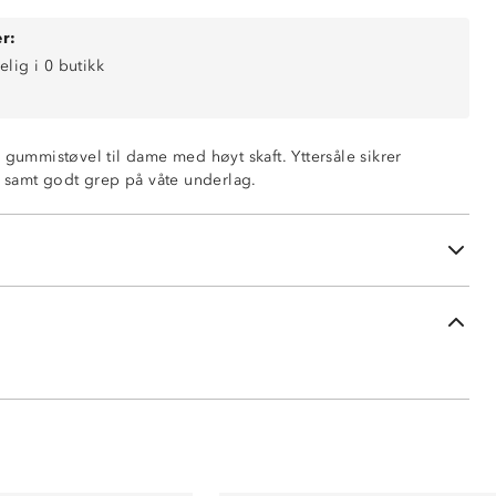
r:
elig i 0 butikk
 gummistøvel til dame med høyt skaft. Yttersåle sikrer
, samt godt grep på våte underlag.
te underlag