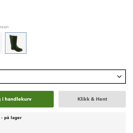
reen
 i handlekurv
Klikk & Hent
-
på lager