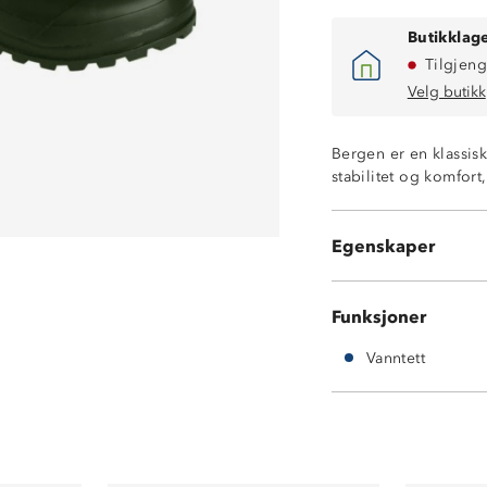
Butikklage
Tilgjeng
Velg butikk
Bergen er en klassisk
stabilitet og komfort
Vanntett
Godt grep på vå
Egenskaper
Gummi
Funksjoner
Vanntett