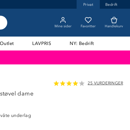
Privat
Bedrift
Mine sider
Favoritter
Handlekurv
Outlet
LAVPRIS
NY: Bedrift
25 VURDERINGER
støvel dame
våte underlag