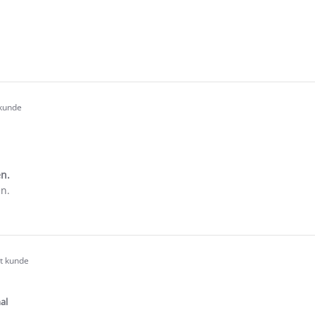
.0
tar
ating
e
ew
nipa
 kunde
.0
tar
ating
en.
en.
e
ew
rt kunde
.0
tar
ating
al