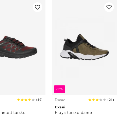
72%
Dame
(
49
)
(
21
)
Exani
nntett tursko
Fløya tursko dame