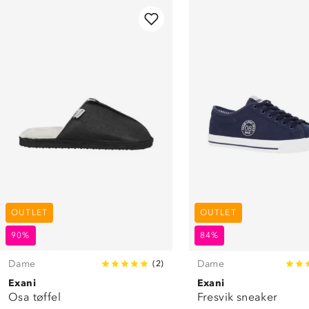
OUTLET
OUTLET
90%
84%
Dame
Dame
(
2
)
Exani
Exani
Osa tøffel
Fresvik sneaker