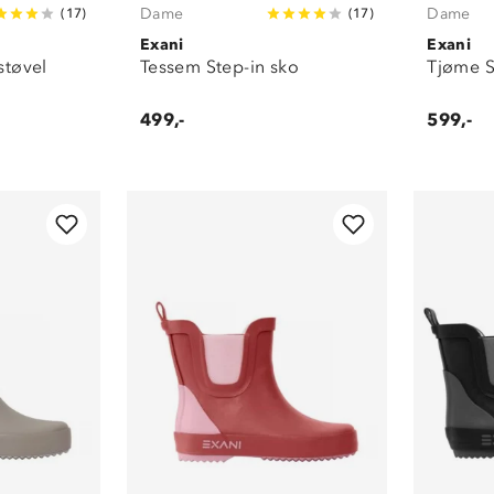
Dame
Dame
(
17
)
(
17
)
Exani
Exani
støvel
Tessem Step-in sko
Tjøme S
499,-
599,-