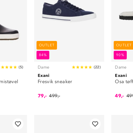
OUTLET
OUTLET
84%
90%
Dame
Dame
(
5
)
(
22
)
Exani
Exani
mistøvel
Fresvik sneaker
Osa tøff
79,-
499,-
49,-
499