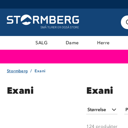
SALG
Dame
Herre
Stormberg
Exani
Exani
Exani
Størrelse
P
24
(
2
)
124
produkter