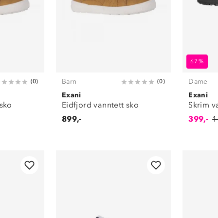
67%
Barn
Dame
(
0
)
(
0
)
Exani
Exani
 sko
Eidfjord vanntett sko
Skrim v
899,-
399,-
1