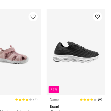
75%
Dame
(
4
)
(
9
)
Exani