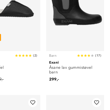
Barn
(
2
)
(
17
)
Exani
el
Åsane lav gummistøvel
barn
,-
299,-