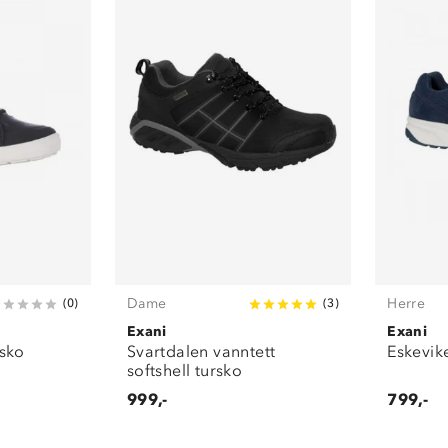
Dame
Herre
(
0
)
(
3
)
Exani
Exani
 sko
Svartdalen vanntett
Eskevik
softshell tursko
999,-
799,-