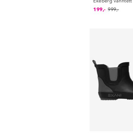
Ekeberg vanntett
44
(
9
)
199,-
999,-
45
(
3
)
46
(
5
)