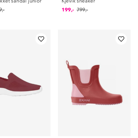
kket sandal junior
Kjevik sneaker
,-
199,-
799,-