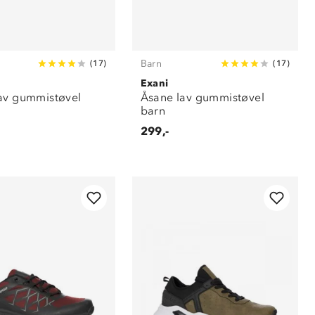
Barn
(
17
)
(
17
)
Exani
av gummistøvel
Åsane lav gummistøvel
barn
299,-