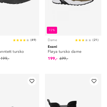
72%
Dame
(
49
)
(
21
)
Exani
anntett tursko
Fløya tursko dame
 199,-
199,-
699,-