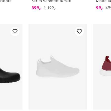
 boots
Skrim vanntett tursko
Malte lu
399,-
1 199,-
99,-
499