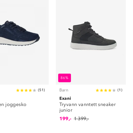
86%
Barn
(
51
)
(
1
)
Exani
en joggesko
Tryvann vanntett sneaker
junior
199,-
1 399,-