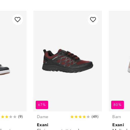
Dame
(
48
)
Boots
(
2
)
Herre
(
21
)
Dame
(
3
)
Unisex
(
1
)
Fjell- og
turstøvler
(
8
)
Fritidssko
(
43
)
Gummistøvler
(
18
)
Herre
(
1
)
Piggsko
(
3
)
Sandaler
(
11
)
Sko
(
124
)
Sneakers
(
44
)
Step-in sko
(
3
)
Tursko
(
20
)
Tøfler
(
7
)
Vintersko
(
25
)
67%
80%
Dame
Barn
(
9
)
(
49
)
Exani
Exani