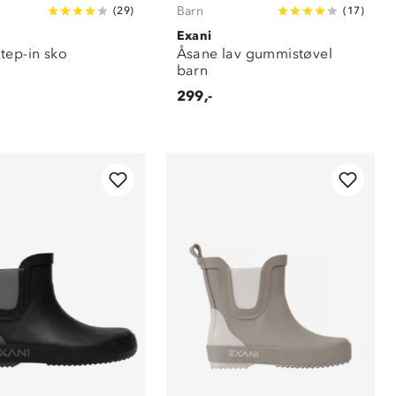
Barn
(
29
)
(
17
)
Exani
tep-in sko
Åsane lav gummistøvel
barn
299,-