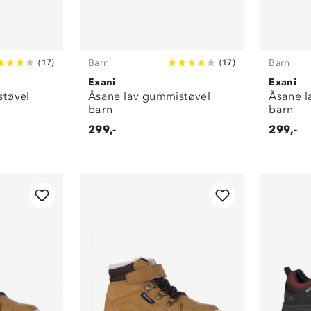
Barn
Barn
(
17
)
(
17
)
Exani
Exani
støvel
Åsane lav gummistøvel
Åsane l
barn
barn
299,-
299,-