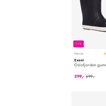
57%
Herre
Exani
Oslofjorden gum
299,-
699,-