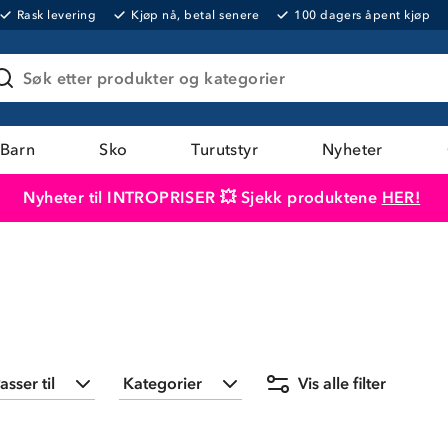
Rask levering
Kjøp nå, betal senere
100 dagers åpent kjøp
Søk etter produkter og kategorier
Barn
Sko
Turutstyr
Nyheter
Nyheter til INTROPRISER 💥 Sjekk produktene
HER!
Produktet er lagt i handlekurven
Til kassen
asser til
Kategorier
Vis alle filter
Barn
(
54
)
Barn
(
9
)