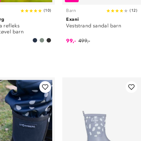
Barn
(
10
)
(
12
)
rg
Exani
 refleks
Veststrand sandal barn
øvel barn
99,-
499,-