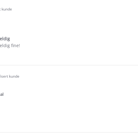
rt kunde
.0
tar
ating
veldig
veldig fine!
e
ew
fisert kunde
.0
tar
ating
al
e
ew