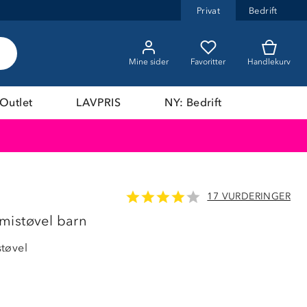
Privat
Bedrift
Mine sider
Favoritter
Handlekurv
Outlet
LAVPRIS
NY: Bedrift
17 VURDERINGER
mistøvel barn
tøvel