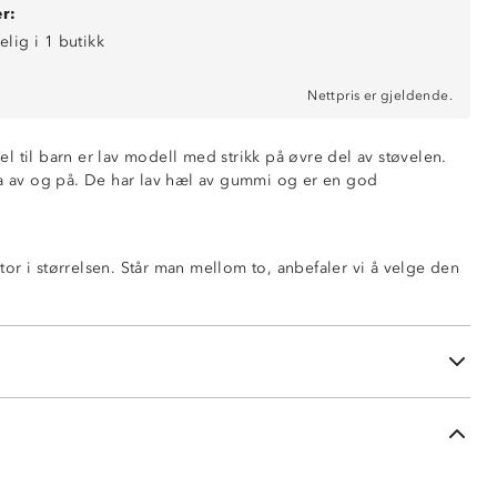
r:
elig i 1 butikk
Nettpris er gjeldende.
l til barn er lav modell med strikk på øvre del av støvelen.
ta av og på. De har lav hæl av gummi og er en god
or i størrelsen. Står man mellom to, anbefaler vi å velge den
vel
neler med strikk