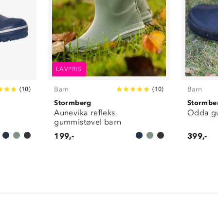
LAVPRIS
Barn
Barn
(
10
)
(
10
)
Stormberg
Stormbe
Aunevika refleks
Odda gu
gummistøvel barn
199,-
399,-