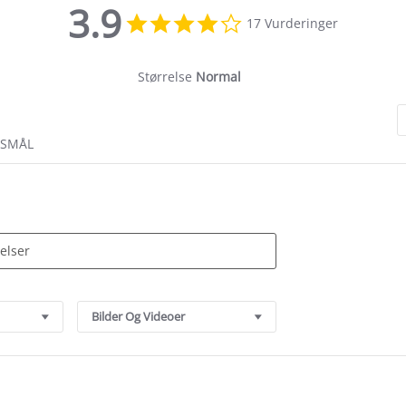
3.9
3.9
17 Vurderinger
star
rating
Størrelse
Normal
RSMÅL
Bilder Og Videoer