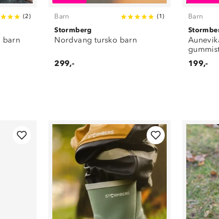
Barn
Barn
(
2
)
(
1
)
Stormberg
Stormbe
 barn
Nordvang tursko barn
Aunevika
gummist
299,-
199,-