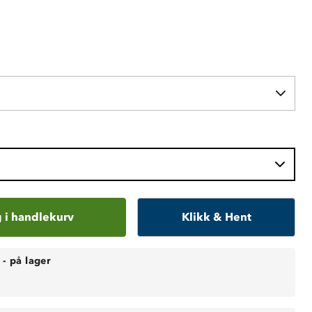
 i handlekurv
Klikk & Hent
-
på lager