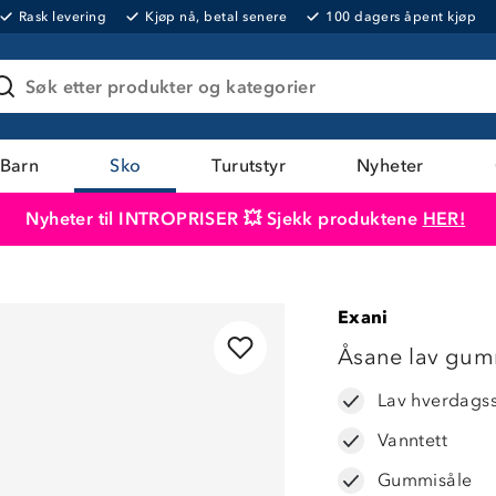
Rask levering
Kjøp nå, betal senere
100 dagers åpent kjøp
Søk etter produkter og kategorier
Barn
Sko
Turutstyr
Nyheter
Nyheter til INTROPRISER 💥 Sjekk produktene
HER!
Produktet er lagt i handlekurven
Til kassen
Exani
Åsane lav gum
Lav hverdagss
Vanntett
Gummisåle