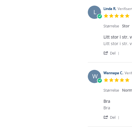
Linda R.
Verifise
L
5
s
r
Størrelse
Stor
Litt stor i str. 
Review
review
Litt stor i str. 
by
stating
'
Linda
Litt
Del
Shar
R.
stor
Revi
on
i
by
8
str.
Linda
Jul
veldig
Wannapa C.
Veri
W
R.
2026
5
on
s
8
r
Størrelse
Norm
Jul
2026
Bra
Review
review
Bra
by
stating
'
Wannapa
Bra
Del
Shar
C.
Revi
on
by