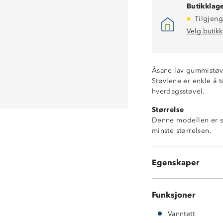
Butikklage
Tilgjeng
Velg butikk
Åsane lav gummistøve
Støvlene er enkle å 
hverdagsstøvel.
Størrelse
Denne modellen er st
minste størrelsen.
Lav hverdagsstø
Vanntett
Gummisåle
Egenskaper
Elastiske sidepa
Funksjoner
Vanntett