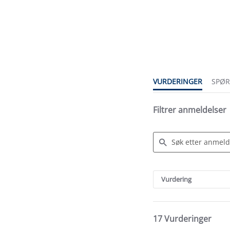
3.9
star
rating
VURDERINGER
SPØ
Filtrer anmeldelser
Search
Reviews
Vurdering
17 Vurderinger