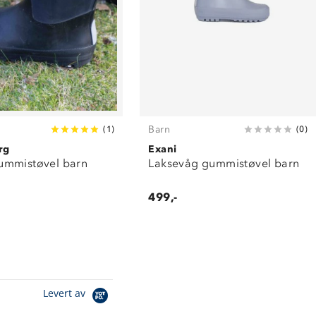
Barn
(
1
)
(
0
)
rg
Exani
mmistøvel barn
Laksevåg gummistøvel barn
499,-
Levert av