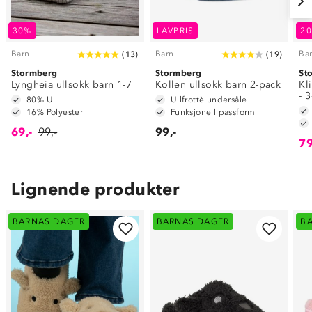
30%
LAVPRIS
2
Barn
Barn
Ba
(
13
)
(
19
)
Stormberg
Stormberg
St
Lyngheia ullsokk barn 1-7
Kollen ullsokk barn 2-pack
Kl
- 
80% Ull
Ullfrottè undersåle
16% Polyester
Funksjonell passform
69,-
99,-
99,-
79
Lignende produkter
BARNAS DAGER
BARNAS DAGER
B