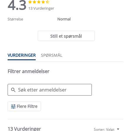
4.3
4.3
4.3
star
star
13 Vurderinger
rating
rating
Størrelse
Normal
Still et spørsmål
VURDERINGER
SPØRSMÅL
Filtrer anmeldelser
Search
Flere Filtre
Reviews
13 Vurderinger
Sorter:
Valgt