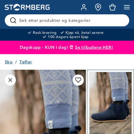
Søk etter produkter og kategorier
Rask levering
Kjøp nå, betal senere
100 dagers åpent kjøp
Dagskupp - KUN i dag! ⏰
Se tilbudene HER!
Sko
Tøfler
Produktet er lagt i handlekurven
Til kassen