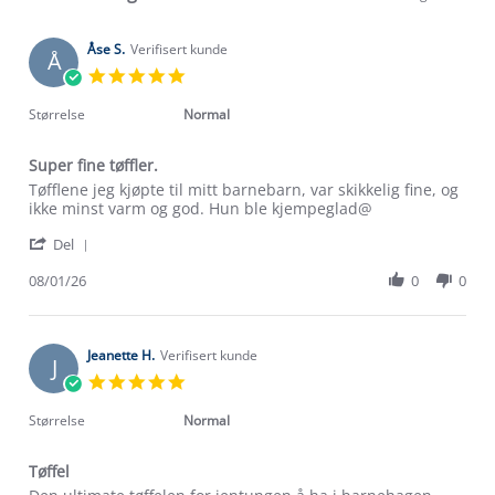
Åse S.
Verifisert kunde
Å
5.0
star
rating
Størrelse
Normal
Super fine tøffler.
Review
review
Tøfflene jeg kjøpte til mitt barnebarn, var skikkelig fine, og
by
stating
ikke minst varm og god. Hun ble kjempeglad@
Åse
Super
'
S.
fine
Del
Share
on
tøffler.
Review
08/01/26
0
0
8
by
Jan
Åse
2026
S.
on
Jeanette H.
Verifisert kunde
J
8
5.0
Jan
star
2026
rating
Størrelse
Normal
Tøffel
Review
review