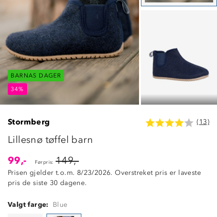
BARNAS DAGER
BARNAS DAGER
BARNAS DAGER
34%
34%
34%
Stormberg
(13)
Lillesnø tøffel barn
99,-
149,-
Førpris:
Prisen gjelder t.o.m. 8/23/2026. Overstreket pris er laveste
pris de siste 30 dagene.
Valgt farge:
Blue