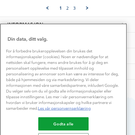
Eva
Feb
Vask og vedlikehold
J.
Få turinspirasjon og tips her⛰
2025
Bedrift, barnehage og SFO
1
2
3
on
Personvern
EL-retur
9
Overnatte utendørs⛺
Presse
Feb
Samarbeide med oss?
INFORMASJON
2025
Store størrelser
Storms turtips🐿️
Jobbe hos oss?
Turmat oppskrifter
Din data, ditt valg.
OM OSS
Leirskole 🥾
Beredskap
For å forbedre brukeropplevelsen din brukes det
Barnehageansatt
TIPS OG RÅD
informasjonskapsler (cookies). Noen er nødvendige for at
nettsiden skal fungere, mens andre brukes for å gi deg en
Tips til hyttetur
personalisert opplevelse med tilpasset innhold og
AKTIVITETER
personalisering av annonser som kan være av interesse for deg,
både på hjemmesiden og via markedsføring. Vi deler
informasjonen med våre samarbeidspartnere, inkludert Google.
Du velger selv om du vil godta alle informasjonskapsler eller
tilpasse innstillingene. Les mer i vår personvernerklæring om
hvordan vi bruker informasjonskapsler og hvilke partnere vi
samarbeider med.
Les vår personvernserklæring
Du betaler enkelt med
Godta alle