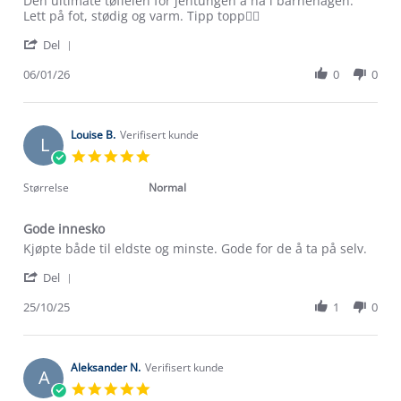
Den ultimate tøffelen for jentungen å ha i barnehagen.
by
stating
Lett på fot, stødig og varm. Tipp topp👍🏼
Jeanette
Tøffel
'
H.
Del
Share
on
Review
06/01/26
0
0
6
by
Jan
Jeanette
2026
H.
on
Louise B.
Verifisert kunde
L
6
5.0
Jan
star
2026
rating
Størrelse
Normal
Gode innesko
Review
review
Kjøpte både til eldste og minste. Gode for de å ta på selv.
by
stating
'
Louise
Gode
Del
Share
B.
innesko
Review
25/10/25
1
0
on
by
25
Louise
Oct
B.
2025
on
Aleksander N.
Verifisert kunde
A
25
5.0
Oct