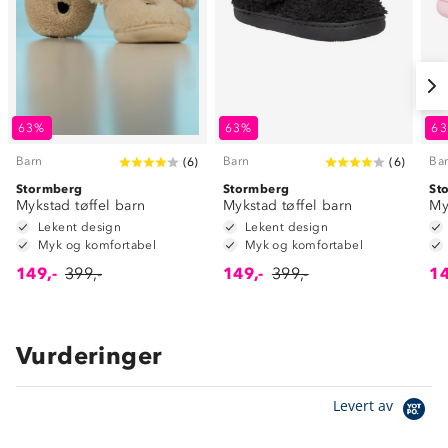
63%
63%
6
Barn
Barn
Ba
(
6
)
(
6
)
Stormberg
Stormberg
St
Mykstad tøffel barn
Mykstad tøffel barn
My
Lekent design
Lekent design
Myk og komfortabel
Myk og komfortabel
149,-
399,-
149,-
399,-
14
Vurderinger
Levert av