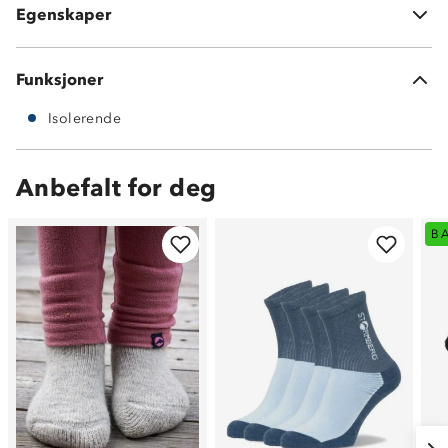
Egenskaper
Uttakbar innersåle
Funksjoner
Isolerende
Anbefalt for deg
B