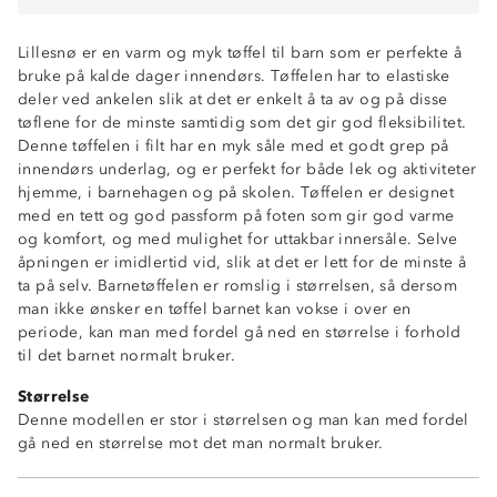
Lillesnø er en varm og myk tøffel til barn som er perfekte å
bruke på kalde dager innendørs. Tøffelen har to elastiske
deler ved ankelen slik at det er enkelt å ta av og på disse
tøflene for de minste samtidig som det gir god fleksibilitet.
Denne tøffelen i filt har en myk såle med et godt grep på
innendørs underlag, og er perfekt for både lek og aktiviteter
hjemme, i barnehagen og på skolen. Tøffelen er designet
med en tett og god passform på foten som gir god varme
og komfort, og med mulighet for uttakbar innersåle. Selve
åpningen er imidlertid vid, slik at det er lett for de minste å
ta på selv. Barnetøffelen er romslig i størrelsen, så dersom
man ikke ønsker en tøffel barnet kan vokse i over en
periode, kan man med fordel gå ned en størrelse i forhold
til det barnet normalt bruker.
Størrelse
Denne modellen er stor i størrelsen og man kan med fordel
Myk og varm
gå ned en størrelse mot det man normalt bruker.
Overdel i 100% polyesterfilt.
Godt grep innendørs
Elastiske strikk