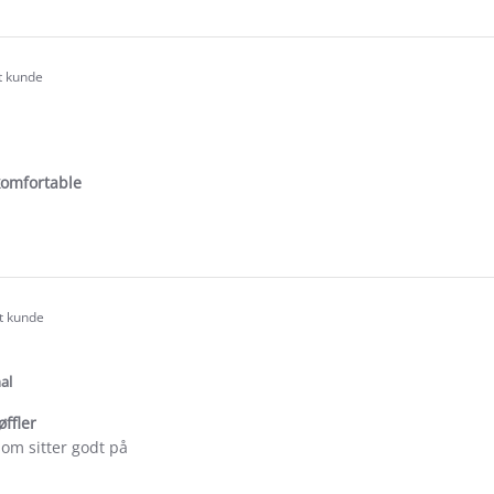
e
ew
l
rt kunde
.0
tar
ating
omfortable
e
ew
rt kunde
.0
tar
ating
al
øffler
om sitter godt på