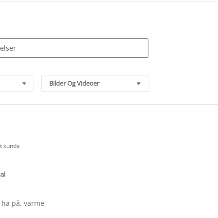
Bilder Og Videoer
rt kunde
.0
tar
ating
al
 ha på, varme