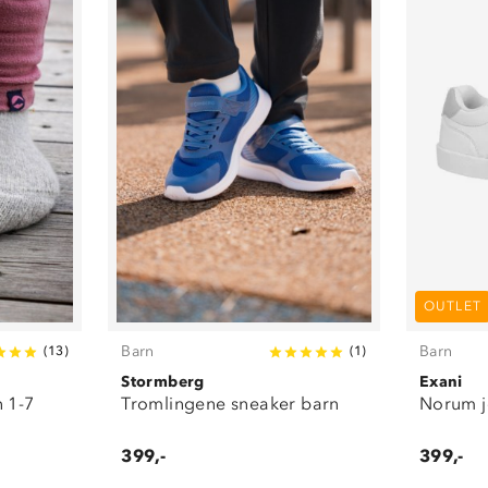
OUTLET
Barn
Barn
(
13
)
(
1
)
Stormberg
Exani
n 1-7
Tromlingene sneaker barn
Norum j
399,-
399,-