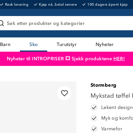
Rask levering
Kjøp nå, betal senere
100 dagers åpent kjøp
Søk etter produkter og kategorier
Barn
Sko
Turutstyr
Nyheter
Nyheter til INTROPRISER 💥 Sjekk produktene
HER!
Produktet er lagt i handlekurven
Til kassen
Stormberg
Mykstad tøffel
Lekent design
Myk og komfo
Varmefor