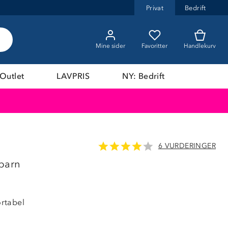
Privat
Bedrift
Mine sider
Favoritter
Handlekurv
Outlet
LAVPRIS
NY: Bedrift
6 VURDERINGER
 barn
rtabel