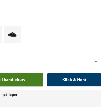
 i handlekurv
Klikk & Hent
-
på lager