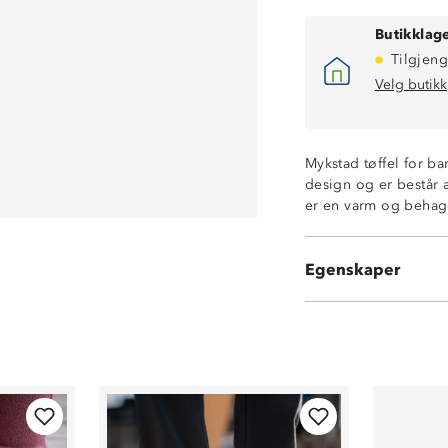
Butikklage
Tilgjeng
Velg butikk
Mykstad tøffel for ba
design og er består 
er en varm og behage
Lekent design
Myk og komfort
Egenskaper
Varmefor