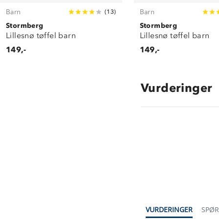
Barn
Barn
(
13
)
Stormberg
Stormberg
Lillesnø tøffel barn
Lillesnø tøffel barn
149,-
149,-
Vurderinger
4.0
star
rating
VURDERINGER
SPØ