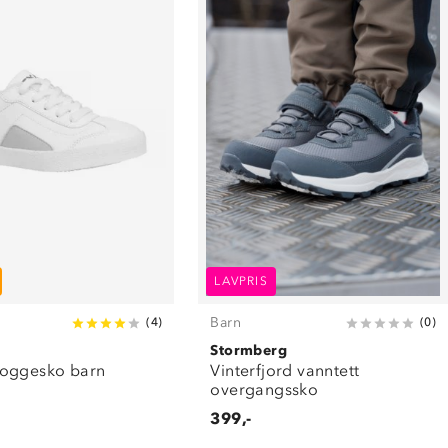
LAVPRIS
Barn
(
4
)
(
0
)
Stormberg
oggesko barn
Vinterfjord vanntett
overgangssko
399,-