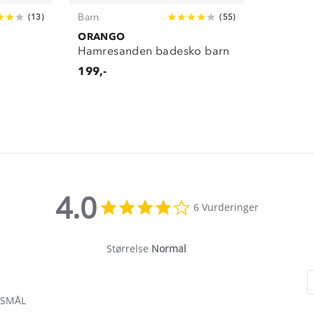
Barn
(
13
)
(
55
)
ORANGO
Hamresanden badesko barn
199,-
4.0
4.0
6 Vurderinger
star
rating
Størrelse
Normal
RSMÅL