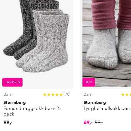
LAVPRIS
30%
Barn
Barn
(
1
)
Stormberg
Stormberg
Femund raggsokk barn 2-
Lyngheia ullsokk bar
pack
99,-
69,-
99,-