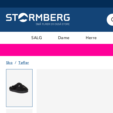
SALG
Dame
Herre
Sko
Tøfler