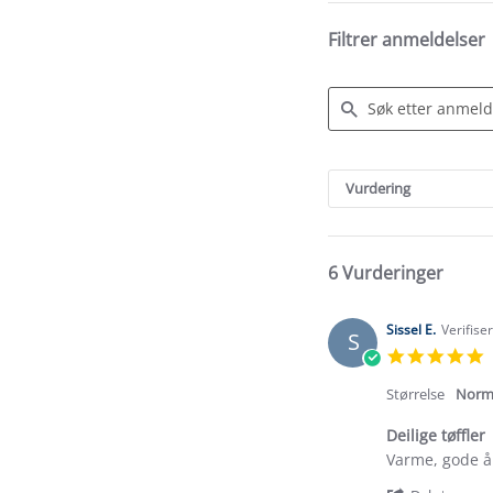
Filtrer anmeldelser
Search
Reviews
Vurdering
6 Vurderinger
Sissel E.
Verifise
S
5
s
r
Størrelse
Norm
Deilige tøffler
Review
review
Varme, gode å
by
stating