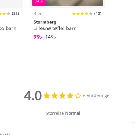
34%
Barn
(
55
)
(
13
)
Stormberg
ko barn
Lillesnø tøffel barn
99,-
149,-
4.0
4.0
6 Vurderinger
star
rating
Størrelse
Normal