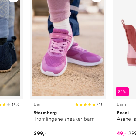
84%
Barn
Barn
(
13
)
(
1
)
Stormberg
Exani
Tromlingene sneaker barn
Åsane l
399,-
49,-
299