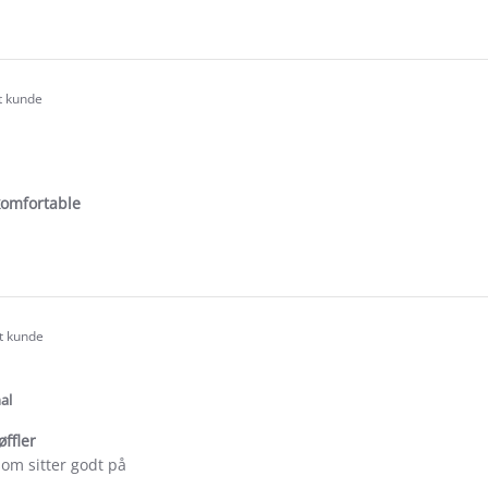
e
ew
l
rt kunde
.0
tar
ating
omfortable
e
ew
rt kunde
.0
tar
ating
al
øffler
om sitter godt på