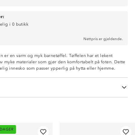
r:
elig i 0 butikk
Nettpris er gjeldende.
rn er en varm og myk barnetøffel. Tøffelen har et lekent
av myke materialer som gjør den komfortabelt på foten. Dette
lig innesko som passer ypperlig på hytta eller hjemme.
abel
 DAGER