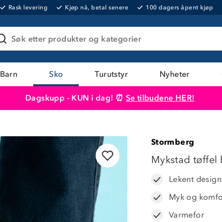
Rask levering
Kjøp nå, betal senere
100 dagers åpent kjøp
Søk etter produkter og kategorier
Barn
Sko
Turutstyr
Nyheter
Dagskupp - KUN i dag! ⏰
Se tilbudene HER!
Produktet er lagt i handlekurven
Til kassen
Stormberg
BARNAS DAGER
Mykstad tøffel
63%
Lekent design
Myk og komfo
Varmefor