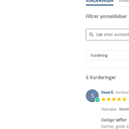
VURDERINGER
SPØ
Filtrer anmeldelser
Search
Reviews
Vurdering
6 Vurderinger
Sissel E.
Verifise
S
5
s
r
Størrelse
Norm
Deilige tøffler
Review
review
Varme, gode å