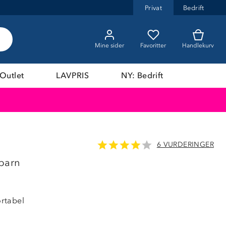
Privat
Bedrift
Mine sider
Favoritter
Handlekurv
Outlet
LAVPRIS
NY: Bedrift
6 VURDERINGER
BARNAS
 barn
63%
rtabel