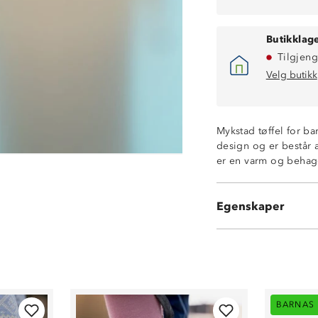
Butikklage
Tilgjeng
Velg butikk
Mykstad tøffel for ba
design og er består 
er en varm og behage
Lekent design
Myk og komfort
Egenskaper
Varmefor
BARNAS