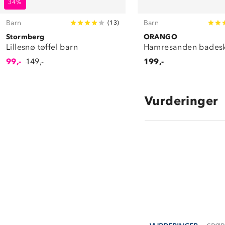
34%
Barn
Barn
(
13
)
Stormberg
ORANGO
Lillesnø tøffel barn
Hamresanden bades
99,-
149,-
199,-
Vurderinger
4.0
star
rating