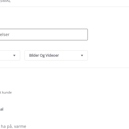
RSMÅL
Bilder Og Videoer
rt kunde
.0
tar
ating
al
 ha på, varme