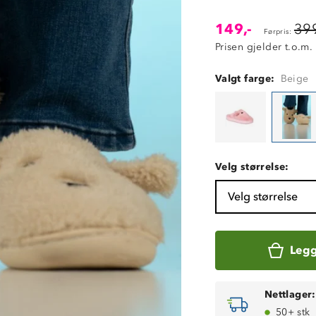
149,-
399
Førpris:
Prisen gjelder t.o.m.
Valgt farge:
Beige
Velg størrelse:
Velg størrelse
Legg
Nettlager:
50+ stk