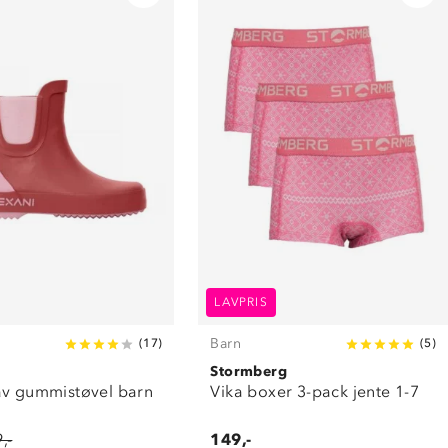
LAVPRIS
Barn
(
17
)
(
5
)
Stormberg
av gummistøvel barn
Vika boxer 3-pack jente 1-7
,-
149,-