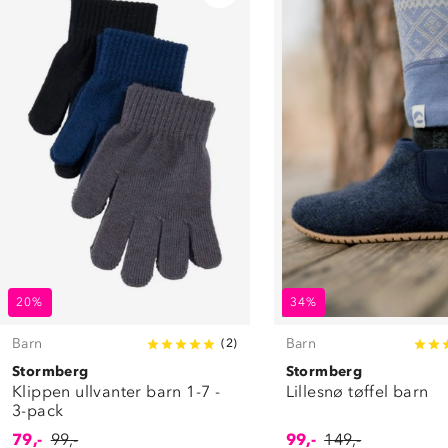
20%
34%
Barn
Barn
(
2
)
Stormberg
Stormberg
Klippen ullvanter barn 1-7 -
Lillesnø tøffel barn
3-pack
79,-
99,-
99,-
149,-