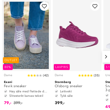
OUTLET
80%
LAVPRIS
5
Dame
Dame
Un
(
42
)
(
35
)
Exani
Stormberg
St
Fevik sneaker
Olsborg sneaker
Sn
3-
Høy såle med flettede detaljer
Lettvekt
Slitesterkt kanvas tekstil
Tykk såle
79,-
399,-
399,-
49