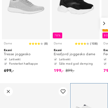
O
78%
8
Dame
Dame
Da
(
8
)
(
108
)
Exani
Exani
Ex
Tresse joggesko
Eresfjord joggesko dame
Fe
Lettvekt
Lettvekt
Forsterket hælkappe
Såle med god demping
699,-
199,-
899,-
79