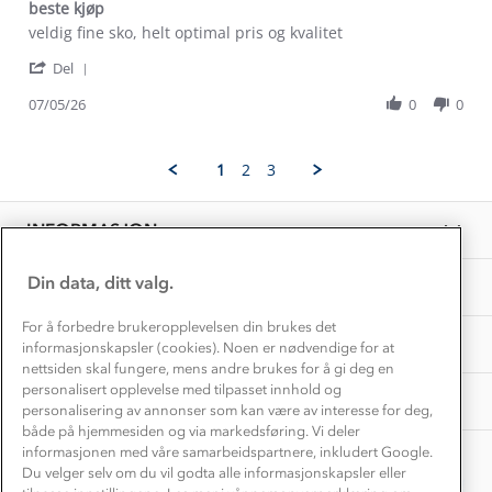
Dyreetikk
beste kjøp
Dette trenger du til barnehagen
Review
review
veldig fine sko, helt optimal pris og kvalitet
Konkurransevinnere
1% til samfunnet
by
stating
Gravidklær
'
Aina
beste
Del
Kundeklubb
Share
V.
kjøp
Inkludering
Review
Hvordan velge riktig turtøy?
07/05/26
0
0
on
Norgesferie 🇳🇴
Våre butikker
by
7
Materialer
Aina
May
Vask og vedlikehold
V.
Få turinspirasjon og tips her⛰
2026
Bedrift, barnehage og SFO
1
2
3
on
Personvern
EL-retur
7
Overnatte utendørs⛺
Presse
May
Samarbeide med oss?
INFORMASJON
2026
Store størrelser
Storms turtips🐿️
Jobbe hos oss?
Turmat oppskrifter
Din data, ditt valg.
OM OSS
Leirskole 🥾
Beredskap
For å forbedre brukeropplevelsen din brukes det
Barnehageansatt
TIPS OG RÅD
informasjonskapsler (cookies). Noen er nødvendige for at
nettsiden skal fungere, mens andre brukes for å gi deg en
Tips til hyttetur
personalisert opplevelse med tilpasset innhold og
AKTIVITETER
personalisering av annonser som kan være av interesse for deg,
både på hjemmesiden og via markedsføring. Vi deler
informasjonen med våre samarbeidspartnere, inkludert Google.
Du velger selv om du vil godta alle informasjonskapsler eller