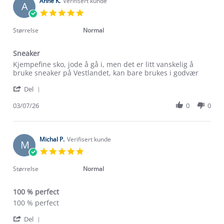
on
Anne K.
Verifisert kunde
A
8
5.0
Jul
star
2026
rating
Størrelse
Normal
Sneaker
Review
review
Kjempefine sko, jode å gå i, men det er litt vanskelig å
by
stating
bruke sneaker på Vestlandet, kan bare brukes i godvær
Anne
Sneaker
'
K.
Del
Share
on
Review
03/07/26
0
0
3
by
Jul
Anne
2026
K.
on
Michal P.
Verifisert kunde
M
3
5.0
Jul
star
2026
rating
Størrelse
Normal
100 % perfect
Review
review
100 % perfect
by
stating
'
Michal
100
Del