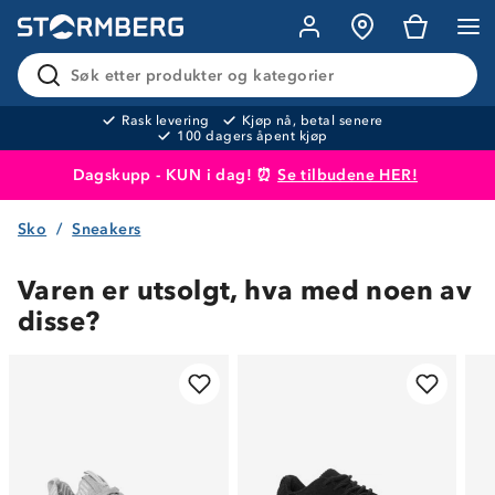
Søk etter produkter og kategorier
Rask levering
Kjøp nå, betal senere
100 dagers åpent kjøp
Dagskupp - KUN i dag! ⏰
Se tilbudene HER!
Sko
Sneakers
Produktet er lagt i handlekurven
Til kassen
Varen er utsolgt, hva med noen av
disse?