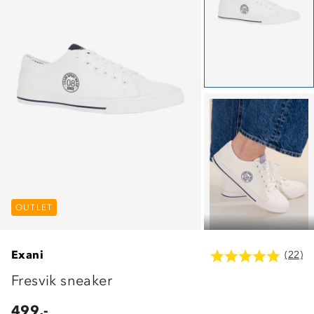
OUTLET
OUTLET
OUTLET
Exani
(22)
Fresvik sneaker
499,-