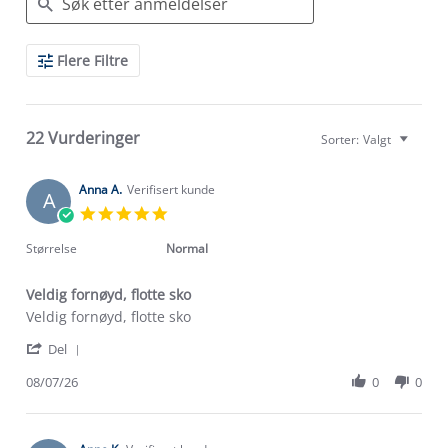
Search
Flere Filtre
Reviews
22 Vurderinger
Sorter:
Valgt
Anna A.
Verifisert kunde
A
5.0
star
rating
Størrelse
Normal
Veldig fornøyd, flotte sko
Review
review
Veldig fornøyd, flotte sko
by
stating
'
Anna
Veldig
Del
Share
A.
fornøyd,
Review
08/07/26
0
0
on
flotte
by
8
sko
Anna
Jul
A.
2026