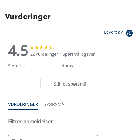
Vurderinger
Levert av
4.5
4.5
4.5
star
star
22 Vurderinger, 1 Spørsmål og svar
rating
rating
Størrelse
Normal
Still et spørsmål
VURDERINGER
SPØRSMÅL
Filtrer anmeldelser