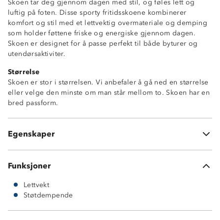
Skoen tar deg gjennom dagen med stil, og føles lett og
luftig på foten. Disse sporty fritidsskoene kombinerer
komfort og stil med et lettvektig overmateriale og demping
som holder føttene friske og energiske gjennom dagen.
Skoen er designet for å passe perfekt til både byturer og
utendørsaktiviter.
Størrelse
Skoen er stor i størrelsen. Vi anbefaler å gå ned en størrelse
eller velge den minste om man står mellom to. Skoen har en
bred passform.
Lettvekt
Tykk såle
God demping
Egenskaper
Myk og komfortabel
Funksjoner
Lettvekt
Støtdempende