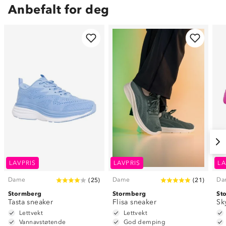
Anbefalt for deg
LAVPRIS
LAVPRIS
LA
Dame
Dame
Da
(
25
)
(
21
)
Stormberg
Stormberg
St
Tasta sneaker
Flisa sneaker
Sk
Lettvekt
Lettvekt
Vannavstøtende
God demping