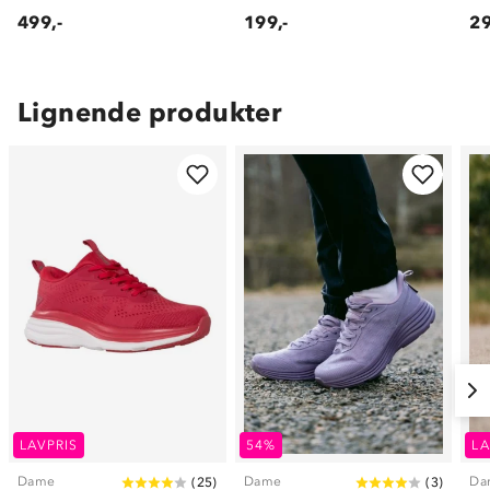
499,-
199,-
29
Lignende produkter
LAVPRIS
54%
LA
Dame
Dame
Da
(
25
)
(
3
)