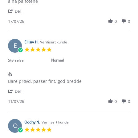
by
stating
å ha på fotene
Marianne
Gikk
'
K.
ned
Del
Share
on
en
Review
17/07/26
0
0
17
str
by
Jul
ettersom
Marianne
2026
K.
on
Ellisiv H.
Verifisert kunde
E
17
5.0
Jul
star
2026
rating
Størrelse
Normal
👍
Review
review
Bare prøvd, passer fint, god bredde
by
stating
'
Ellisiv
👍
Del
Share
H.
Review
11/07/26
0
0
on
by
11
Ellisiv
Jul
H.
2026
on
Oddny N.
Verifisert kunde
O
11
5.0
Jul
star
2026