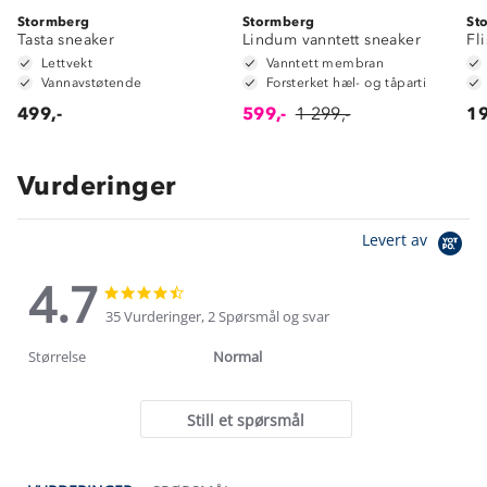
Stormberg
Stormberg
St
Tasta sneaker
Lindum vanntett sneaker
Fl
Lettvekt
Vanntett membran
Vannavstøtende
Forsterket hæl- og tåparti
499,-
599,-
1 299,-
19
Vurderinger
Levert av
4.7
4.7
4.7
star
star
35 Vurderinger, 2 Spørsmål og svar
rating
rating
Størrelse
Normal
Still et spørsmål