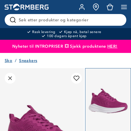
Søk etter produkter og kategorier
Rask levering
Kjøp nå, betal senere
100 dagers åpent kjøp
Nyheter til INTROPRISER 💥 Sjekk produktene
HER!
Sko
Sneakers
Produktet er lagt i handlekurven
Til kassen