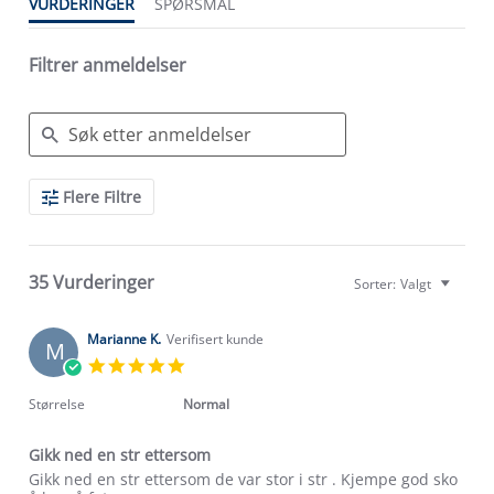
VURDERINGER
SPØRSMÅL
Filtrer anmeldelser
Search
Flere Filtre
Reviews
35 Vurderinger
Sorter:
Valgt
Marianne K.
Verifisert kunde
M
5.0
star
rating
Størrelse
Normal
Gikk ned en str ettersom
Review
review
Gikk ned en str ettersom de var stor i str . Kjempe god sko