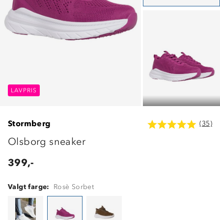
LAVPRIS
LAVPRIS
LAVPRIS
Stormberg
(35)
Olsborg sneaker
399,-
Valgt farge:
Rosè Sorbet