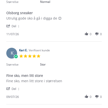
rating
Størrelse
Normal
Olsborg sneaker
Review
review
Utrulig gode sko å gå i digga de 😊
by
stating
'
Oddny
Olsborg
Del
Share
N.
sneaker
Review
11/07/26
0
0
on
by
11
Oddny
Jul
N.
2026
on
Kari E.
Verifisert kunde
K
11
5.0
Jul
star
2026
rating
Størrelse
Stor
Fine sko, men litt store
Review
review
Fine sko, men litt store i størrelsen
by
stating
'
Kari
Fine
Del
Share
E.
sko,
Review
09/07/26
0
0
on
men
Om Stormberg
by
9
litt
Kari
Jul
store