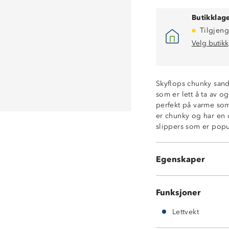
Butikklage
Tilgjeng
Velg butikk
Skyflops chunky san
som er lett å ta av 
perfekt på varme somm
er chunky og har en u
slippers som er popu
Chunky trendsa
Høy komfort
Egenskaper
Lettvekt
Funksjoner
Lettvekt