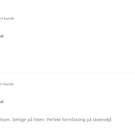
ert kunde
.0
tar
ating
al
e
ew
rt
ert kunde
.0
tar
ating
al
elsen. Deilige på foten. Perfekt formfasong på skoene🙌
e