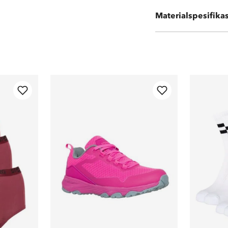
Materialspesifika
EVA