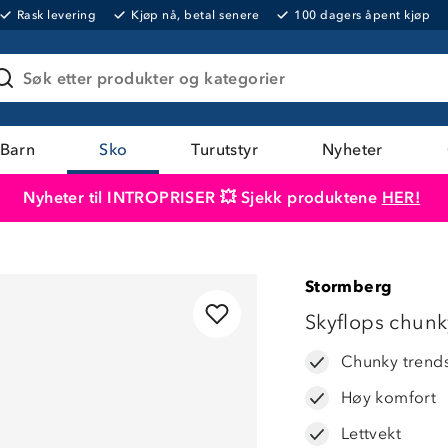
Rask levering
Kjøp nå, betal senere
100 dagers åpent kjøp
Søk etter produkter og kategorier
Barn
Sko
Turutstyr
Nyheter
Nyheter til INTROPRISER 💥 Sjekk produktene
HER!
Produktet er lagt i handlekurven
Til kassen
Stormberg
LAVPRIS
Skyflops chunk
Chunky trend
Høy komfort
Lettvekt