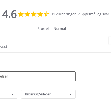
4.6
4.6
94 Vurderinger, 2 Spørsmål og svar
star
rating
Størrelse
Normal
RSMÅL
Bilder Og Videoer