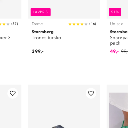
LAVPRIS
51%
Dame
Unisex
(
37
)
(
16
)
Stormberg
Stormbe
xer 3-
Trones tursko
Snarøya
pack
399,-
49,-
99,