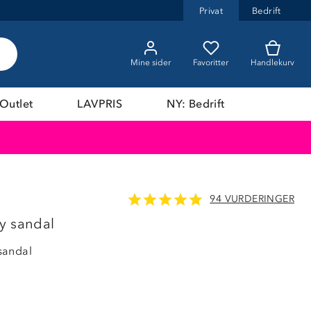
Privat
Bedrift
Mine sider
Favoritter
Handlekurv
Outlet
LAVPRIS
NY: Bedrift
94 VURDERINGER
LAVPRIS
y sandal
sandal