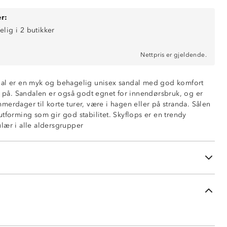
r:
elig i 2 butikker
Nettpris er gjeldende.
dal er en myk og behagelig unisex sandal med god komfort
og på. Sandalen er også godt egnet for innendørsbruk, og er
erdager til korte turer, være i hagen eller på stranda. Sålen
tforming som gir god stabilitet. Skyflops er en trendy
lær i alle aldersgrupper
ndal