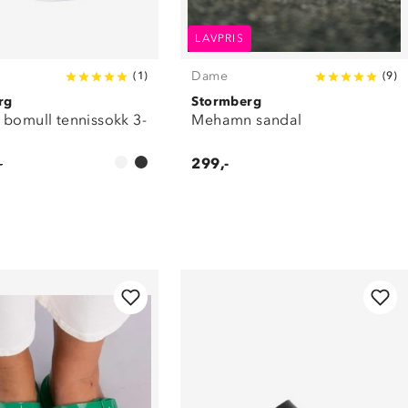
LAVPRIS
Dame
(
1
)
(
9
)
rg
Stormberg
 bomull tennissokk 3-
Mehamn sandal
-
299,-