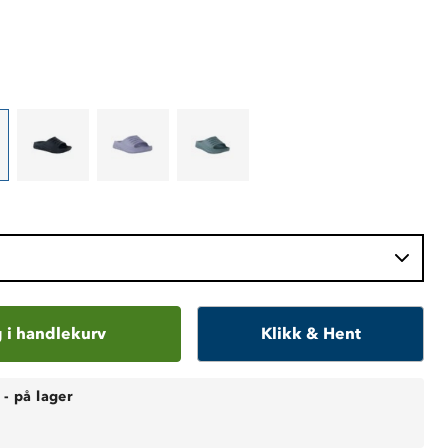
 i handlekurv
Klikk & Hent
-
på lager