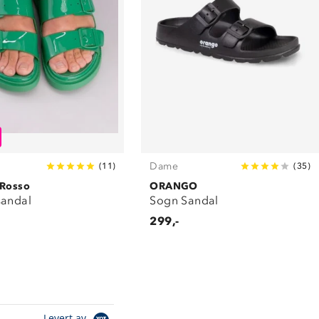
Dame
(
11
)
(
35
)
 Rosso
ORANGO
sandal
Sogn Sandal
299,-
Levert av