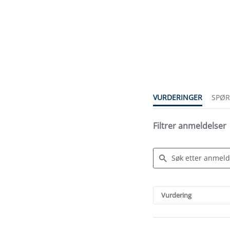
4.6
star
rating
VURDERINGER
SPØ
Filtrer anmeldelser
Search
Reviews
Vurdering