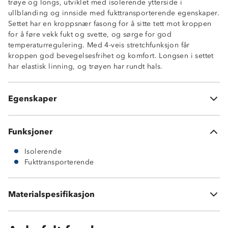
trøye og longs, utviklet med isolerende ytterside i
ullblanding og innside med fukttransporterende egenskaper.
Settet har en kroppsnær fasong for å sitte tett mot kroppen
Isolerende
for å føre vekk fukt og svette, og sørge for god
4-veisstretch
temperaturregulering. Med 4-veis stretchfunksjon får
Ullblanding
kroppen god bevegelsesfrihet og komfort. Longsen i settet
Fukttransporterende
har elastisk linning, og trøyen har rundt hals.
Kroppsnær passform
Elastikk i linning (longs)
Rund hals (trøye)
Egenskaper
OekoTex® standard 100
Funksjoner
Isolerende
Fukttransporterende
Ytterside: 55 % ull, 45 % polyester
Materialspesifikasjon
Innside: 100 % fukttransporterende polyester