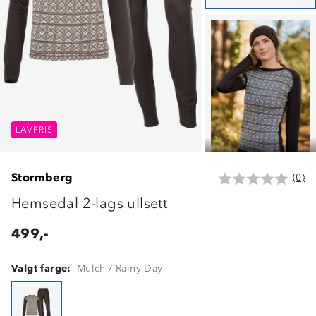
LAVPRIS
LAVPRIS
LAVPRIS
Stormberg
(0)
Hemsedal 2-lags ullsett
499,-
Valgt farge:
Mulch / Rainy Day