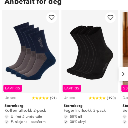
Anbefalt for deg
LAVPRIS
LAVPRIS
5
Unisex
Unisex
Da
(
91
)
(
190
)
Stormberg
Stormberg
St
Kollen ullsokk 2-pack
Fagerli ullsokk 3-pack
Se
Ullfrottè undersåle
50% ull
Funksjonell passform
30% akryl