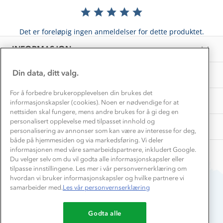
Materialer
Vask og vedlikehold
Få turinspirasjon og tips her⛰
Bedrift, barnehage og SFO
Personvern
Det er foreløpig ingen anmeldelser for dette produktet.
EL-retur
Overnatte utendørs⛺
Presse
Samarbeide med oss?
INFORMASJON
Store størrelser
Storms turtips🐿️
Jobbe hos oss?
Turmat oppskrifter
Din data, ditt valg.
OM OSS
Leirskole 🥾
Beredskap
For å forbedre brukeropplevelsen din brukes det
Barnehageansatt
TIPS OG RÅD
informasjonskapsler (cookies). Noen er nødvendige for at
nettsiden skal fungere, mens andre brukes for å gi deg en
Tips til hyttetur
personalisert opplevelse med tilpasset innhold og
AKTIVITETER
personalisering av annonser som kan være av interesse for deg,
både på hjemmesiden og via markedsføring. Vi deler
informasjonen med våre samarbeidspartnere, inkludert Google.
Du velger selv om du vil godta alle informasjonskapsler eller
tilpasse innstillingene. Les mer i vår personvernerklæring om
hvordan vi bruker informasjonskapsler og hvilke partnere vi
samarbeider med.
Les vår personvernserklæring
Du betaler enkelt med
Godta alle