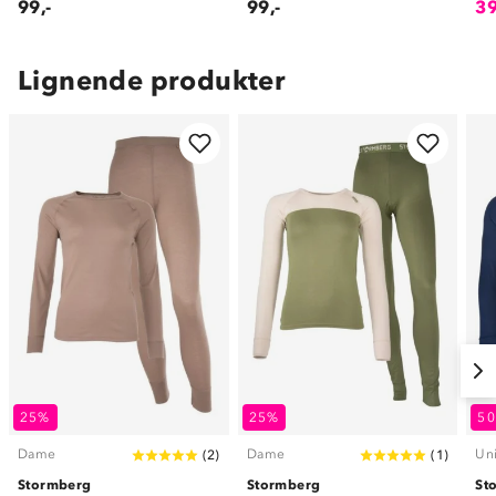
99,-
99,-
39
Lignende produkter
25%
25%
5
Dame
Dame
Un
(
2
)
(
1
)
Stormberg
Stormberg
St