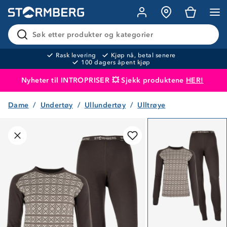
Søk etter produkter og kategorier
Rask levering
Kjøp nå, betal senere
100 dagers åpent kjøp
Nyheter til INTROPRISER 💥 Sjekk produktene
HER!
Dame
Undertøy
Ullundertøy
Ulltrøye
Produktet er lagt i handlekurven
Til kassen