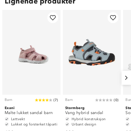
Lignende produkter
Barn
Barn
Ba
(
7
)
(
0
)
Exani
Stormberg
St
Malte lukket sandal barn
Vang hybrid sandal
So
Lettvekt
Hybrid konstruksjon
Lukket og forsterket tåparti
Urbant design