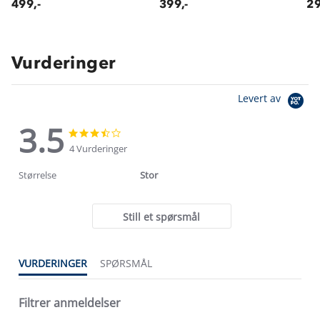
499,-
399,-
29
Vurderinger
Levert av
3.5
3.5
3.5
star
star
4 Vurderinger
rating
rating
Størrelse
Stor
Still et spørsmål
VURDERINGER
SPØRSMÅL
Filtrer anmeldelser