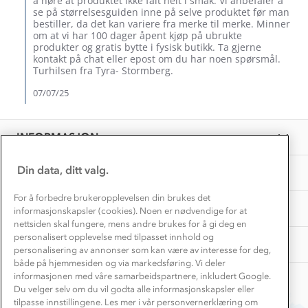
å høre at produktet ikke falt helt i smak. Vi anbefaler å
Dette trenger du til barnehagen
2025
by
se på størrelsesguiden inne på selve produktet før man
Konkurransevinnere
Camilla
1% til samfunnet
bestiller, da det kan variere fra merke til merke. Minner
Gravidklær
S.
om at vi har 100 dager åpent kjøp på ubrukte
Kundeklubb
on
produkter og gratis bytte i fysisk butikk. Ta gjerne
Inkludering
7
Hvordan velge riktig turtøy?
kontakt på chat eller epost om du har noen spørsmål.
Norgesferie 🇳🇴
Jul
Våre butikker
Turhilsen fra Tyra- Stormberg.
Materialer
2025
Vask og vedlikehold
07/07/25
Få turinspirasjon og tips her⛰
Bedrift, barnehage og SFO
Personvern
EL-retur
Overnatte utendørs⛺
Presse
Samarbeide med oss?
INFORMASJON
Store størrelser
Storms turtips🐿️
Jobbe hos oss?
Turmat oppskrifter
Din data, ditt valg.
OM OSS
Leirskole 🥾
Beredskap
For å forbedre brukeropplevelsen din brukes det
Barnehageansatt
TIPS OG RÅD
informasjonskapsler (cookies). Noen er nødvendige for at
nettsiden skal fungere, mens andre brukes for å gi deg en
Tips til hyttetur
personalisert opplevelse med tilpasset innhold og
AKTIVITETER
personalisering av annonser som kan være av interesse for deg,
både på hjemmesiden og via markedsføring. Vi deler
informasjonen med våre samarbeidspartnere, inkludert Google.
Du velger selv om du vil godta alle informasjonskapsler eller
tilpasse innstillingene. Les mer i vår personvernerklæring om