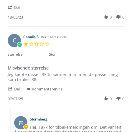
Maria
Helt
'
E.
ok
Del
Share
on
Review
18/05/23
0
0
18
by
May
Maria
2023
E.
on
Camilla S.
Verifisert kunde
C
18
1.0
May
star
2023
rating
Størrelse
Stor
Misvisende størrelse
Review
review
Jeg kjøpte disse i 35 til sønnen min, men de passer meg
by
stating
som bruker 38.
Om Stormberg
Camilla
Misvisende
'
S.
størrelse
Del
Kommentarer (1)
Share
on
Verdigrunnlag
Review
07/07/25
0
0
7
by
Jul
Klima og miljø
Camilla
2025
Trelagsprinsippet barn
Comments
S.
Kundeservice
by
Etisk handel
on
Stormberg
Butikkeier
Alt du trenger til Norgesferien
7
on
Kontakt oss
Hei. Takk for tilbakemeldingen din. Det var leit
Jul
Dyreetikk
Review