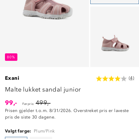
80%
80%
80%
Exani
(4)
Malte lukket sandal junior
99,-
499,-
Førpris:
Prisen gjelder t.o.m. 8/31/2026. Overstreket pris er laveste
pris de siste 30 dagene.
Valgt farge:
Plum/Pink