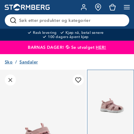
Søk etter produkter og kategorier
Rask levering
Kjøp nå, betal senere
100 dagers åpent kjøp
BARNAS DAGER! 💦 Se utvalget
HER!
Sko
Sandaler
Produktet er lagt i handlekurven
Til kassen