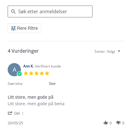
Search
Flere Filtre
Reviews
4 Vurderinger
Sorter:
Valgt
Ann K.
Verifisert kunde
A
5.0
star
rating
Størrelse
Stor
Litt store, men gode på
Review
review
Litt store, men gode på bena
by
stating
'
Ann
Litt
Del
Share
K.
store,
Review
20/05/25
0
0
on
men
by
20
gode