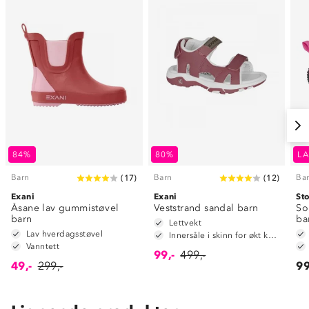
84%
80%
LA
Barn
Barn
Ba
(
17
)
(
12
)
Exani
Exani
St
Åsane lav gummistøvel
Veststrand sandal barn
So
barn
ba
Lettvekt
Lav hverdagsstøvel
Innersåle i skinn for økt komfort
Vanntett
99,-
499,-
49,-
299,-
99