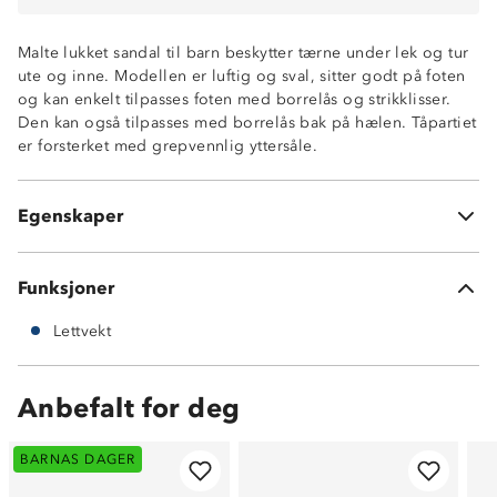
Malte lukket sandal til barn beskytter tærne under lek og tur
ute og inne. Modellen er luftig og sval, sitter godt på foten
og kan enkelt tilpasses foten med borrelås og strikklisser.
Den kan også tilpasses med borrelås bak på hælen. Tåpartiet
Lettvekt
er forsterket med grepvennlig yttersåle.
Lukket og forsterket tåparti
Tilpasning til hæl
Luftig og sval
Egenskaper
Borrelås og strikklisser
Funksjoner
Lettvekt
Anbefalt for deg
BARNAS DAGER