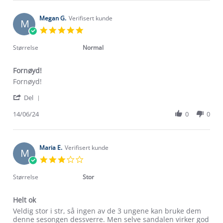
Ann
May
på
K.
2025
on
Megan G.
Verifisert kunde
M
20
5.0
May
star
2025
rating
Størrelse
Normal
Fornøyd!
Review
review
Fornøyd!
by
stating
'
Megan
Fornøyd!
Del
Share
G.
Review
14/06/24
0
0
on
by
14
Megan
Jun
G.
2024
on
Maria E.
Verifisert kunde
M
14
3.0
Jun
star
2024
rating
Størrelse
Stor
Helt ok
Review
review
Veldig stor i str, så ingen av de 3 ungene kan bruke dem
by
stating
denne sesongen dessverre. Men selve sandalen virker god