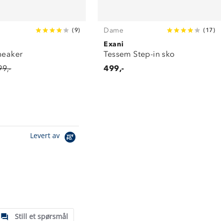
Dame
(
9
)
(
17
)
Exani
neaker
Tessem Step-in sko
99,-
499,-
Levert av
Still et spørsmål