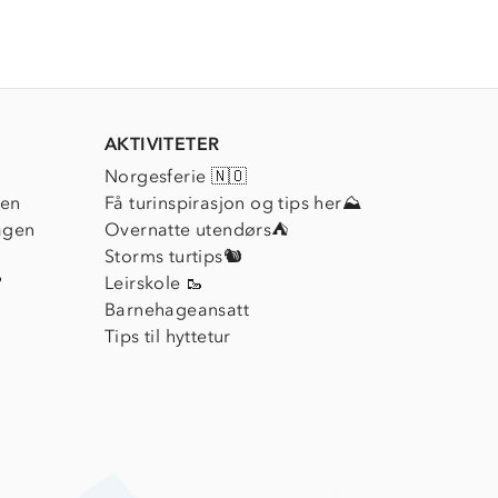
AKTIVITETER
Norgesferie 🇳🇴
ien
Få turinspirasjon og tips her⛰
agen
Overnatte utendørs⛺
Storms turtips🐿️
?
Leirskole 🥾
Barnehageansatt
Tips til hyttetur