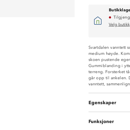
Butikklage
Tilgjeng
Velg butikk
Svartdalen vanntett so
medium høyde. Komfor
skoen pustende egen
Gummiblanding i ytte
terreng. Forsterket t
Vanntett membr
går opp til ankelen. 
Overdel i softsh
vanntett, sammenlign
Memory foam-in
Stabil gripsåle
Phylon gummiså
Egenskaper
Støtdemping i yt
Funksjoner