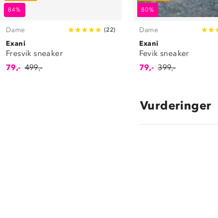
84%
80%
Dame
Dame
(
22
)
Exani
Exani
Fresvik sneaker
Fevik sneaker
79,-
499,-
79,-
399,-
Vurderinger
2.0
star
rating