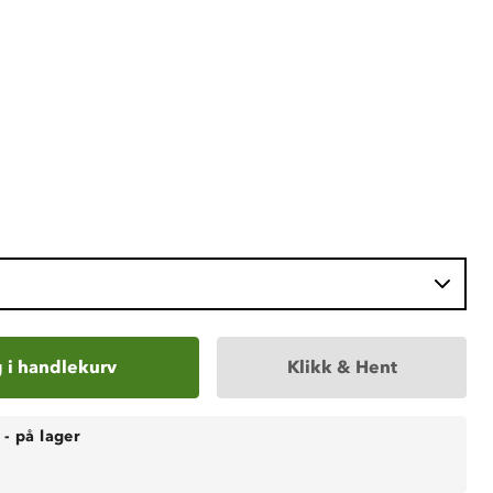
 i handlekurv
Klikk & Hent
-
på lager