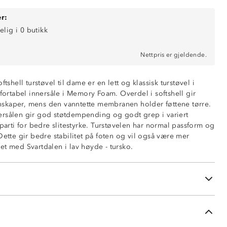
r:
elig i 0 butikk
Nettpris er gjeldende.
ftshell turstøvel til dame er en lett og klassisk turstøvel i
tabel innersåle i Memory Foam. Overdel i softshell gir
skaper, mens den vanntette membranen holder føttene tørre.
rsålen gir god støtdempending og godt grep i variert
åparti for bedre slitestyrke. Turstøvelen har normal passform og
an
Dette gir bedre stabilitet på foten og vil også være mer
ell
et med Svartdalen i lav høyde - tursko.
nersåle
le
tersåle