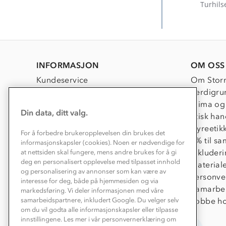
on
Turhils
20
Sep
2023
INFORMASJON
OM OSS
Kundeservice
Om Stor
Kontakt oss
Verdigru
Konkurransevinnere
Klima og
Din data, ditt valg.
Kundeklubb
Etisk han
Våre butikker
Dyreetik
For å forbedre brukeropplevelsen din brukes det
Bedrift, barnehage og SFO
1% til s
informasjonskapsler (cookies). Noen er nødvendige for
Presse
Inkluder
at nettsiden skal fungere, mens andre brukes for å gi
deg en personalisert opplevelse med tilpasset innhold
Material
og personalisering av annonser som kan være av
Personve
interesse for deg, både på hjemmesiden og via
Samarbe
markedsføring. Vi deler informasjonen med våre
Jobbe ho
samarbeidspartnere, inkludert Google. Du velger selv
om du vil godta alle informasjonskapsler eller tilpasse
innstillingene. Les mer i vår personvernerklæring om