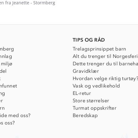
en fra Jeanette - Stormberg
TIPS OG RÅD
mberg
Trelagsprinsippet barn
nnlag
Alt du trenger til Norgesfer
 miljø
Dette trenger du til barneh
del
Gravidklær
k
Hvordan velge riktig turtøy
amfunnet
Vask og vedlikehold
ing
EL-retur
er
Store størrelser
rn
Turmat oppskrifter
ide med oss?
Beredskap
s oss?