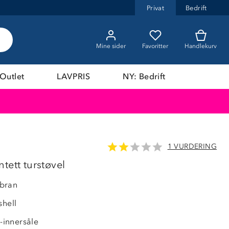
Privat
Bedrift
Mine sider
Favoritter
Handlekurv
Outlet
LAVPRIS
NY: Bedrift
1 VURDERING
tett turstøvel
bran
shell
innersåle