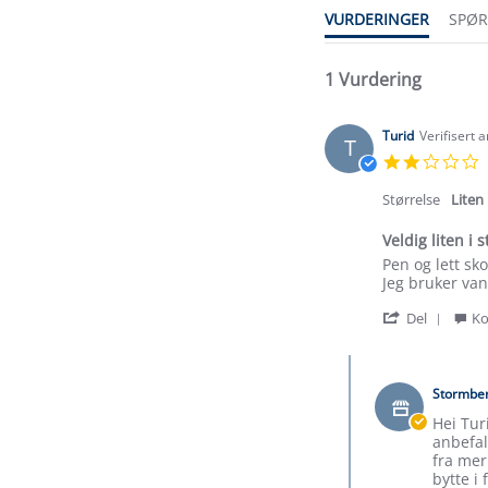
VURDERINGER
SPØ
1 Vurdering
Turid
Verifisert 
T
2
s
r
Størrelse
Liten
Veldig liten i s
Review
review
Pen og lett sk
by
stating
Jeg bruker van
Turid
Veldig
'
on
liten
Del
Ko
Shar
20
i
Revi
Sep
str
Comments
by
2023
by
Turid
Stormbe
Butikkeier
on
on
Hei Tur
20
Review
anbefal
Sep
by
fra mer
2023
Turid
bytte i