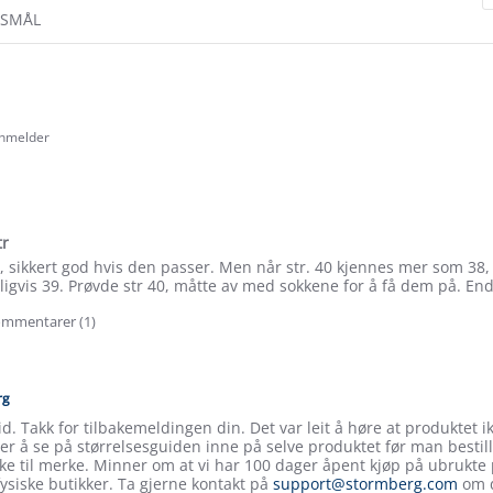
RSMÅL
anmelder
.0
tar
ating
tr
o, sikkert god hvis den passer. Men når str. 40 kjennes mer som 38, 
ligvis 39. Prøvde str 40, måtte av med sokkene for å få dem på. En
mmentarer (1)
e
ew
rg
id. Takk for tilbakemeldingen din. Det var leit å høre at produktet ikk
er å se på størrelsesguiden inne på selve produktet før man bestill
ke til merke. Minner om at vi har 100 dager åpent kjøp på ubrukte 
 fysiske butikker. Ta gjerne kontakt på
support@stormberg.com
om d