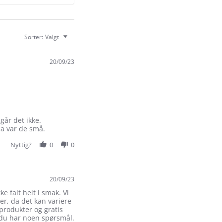
Sorter:
Valgt
20/09/23
går det ikke.
da var de små.
Nyttig?
0
0
20/09/23
e falt helt i smak. Vi
er, da det kan variere
produkter og gratis
u har noen spørsmål.