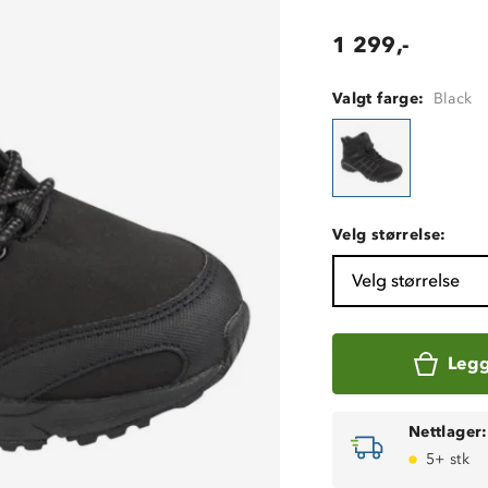
1 299,-
Valgt farge:
Black
Velg størrelse:
Velg størrelse
Legg
Nettlager:
5+ stk