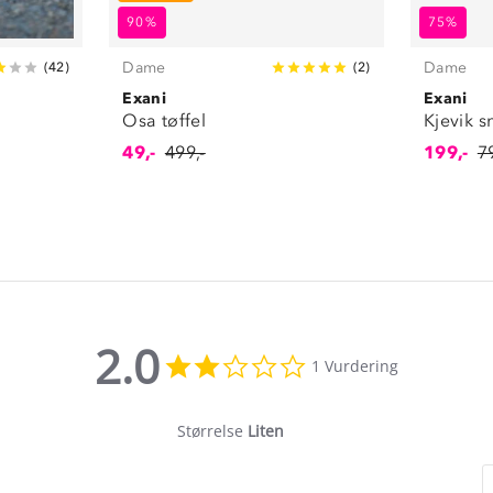
90%
75%
Dame
Dame
(
42
)
(
2
)
Exani
Exani
Osa tøffel
Kjevik s
49,-
499,-
199,-
7
2.0
2.0
1 Vurdering
star
rating
Størrelse
Liten