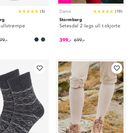
Dame
(
5
)
(
10
)
rg
Stormberg
ullstrømpe
Setesdal 2-lags ull t-skjorte
99,-
399,-
699,-