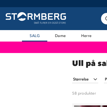
SALG
Dame
Herre
Ull på sa
Størrelse
P
19/22
(
3
)
58
produkter
23/26
(
1
)
27/30
(
1
)