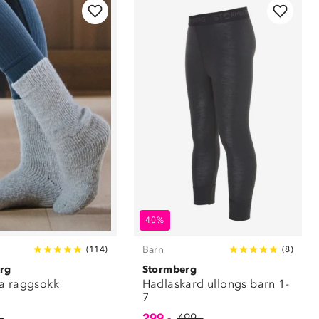
40%
Barn
(
114
)
(
8
)
rg
Stormberg
a raggsokk
Hadlaskard ullongs barn 1-
7
-
299,-
499,-