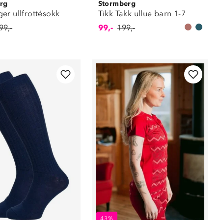
rg
Stormberg
er ullfrottésokk
Tikk Takk ullue barn 1-7
99,-
99,-
199,-
43%