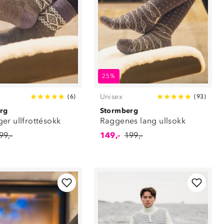
25%
Unisex
(
6
)
(
93
)
rg
Stormberg
er ullfrottésokk
Raggenes lang ullsokk
99,-
149,-
199,-