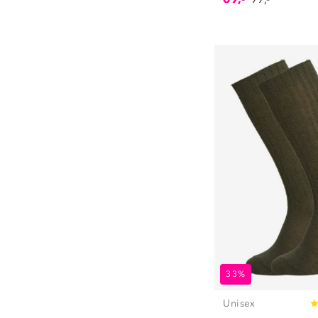
86
(
6
)
92
(
5
)
98
(
4
)
104
(
3
)
110
(
4
)
116
(
4
)
122
(
2
)
128
(
4
)
140
(
4
)
152
(
1
)
33%
Unisex