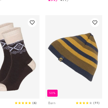
50%
Barn
(
6
)
(
11
)