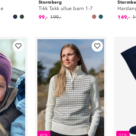
Stormberg
Stormbe
pe
Tikk Takk ullue barn 1-7
Hardang
99,-
199,-
149,-
1
40%
33%