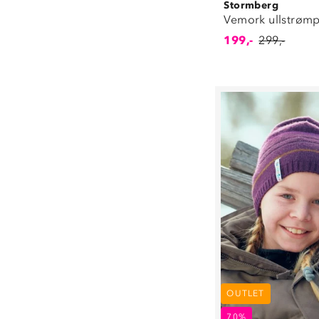
Stormberg
Vemork ullstrøm
199,-
299,-
OUTLET
70%