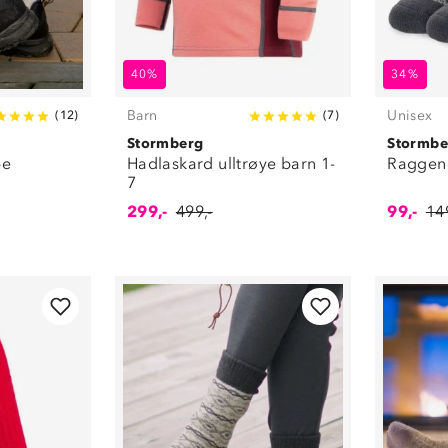
40%
34%
Barn
Unisex
(
12
)
(
7
)
Stormberg
Stormbe
pe
Hadlaskard ulltrøye barn 1-
Raggene
7
299,-
499,-
99,-
149