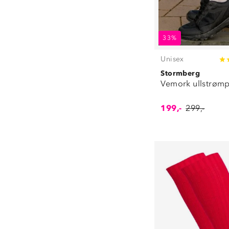
33%
Unisex
Stormberg
Vemork ullstrøm
199,-
299,-