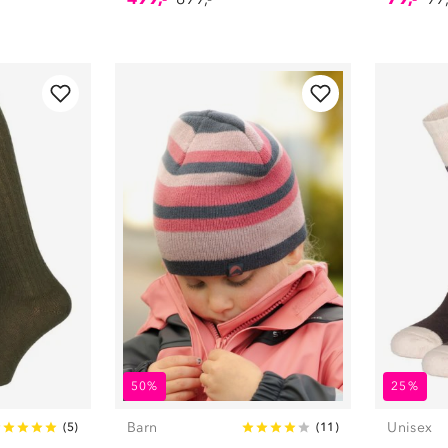
50%
25%
Barn
Unisex
(
5
)
(
11
)