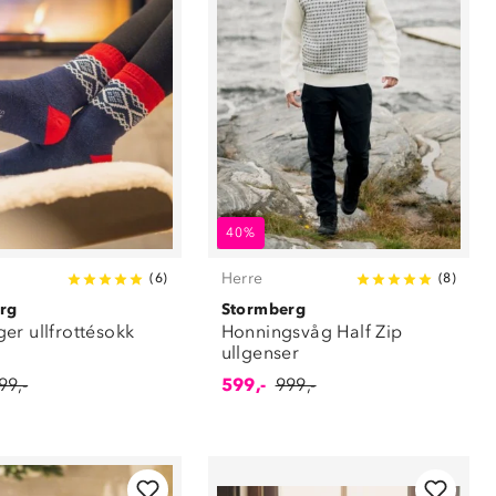
40%
Herre
(
6
)
(
8
)
rg
Stormberg
er ullfrottésokk
Honningsvåg Half Zip
ullgenser
99,-
599,-
999,-