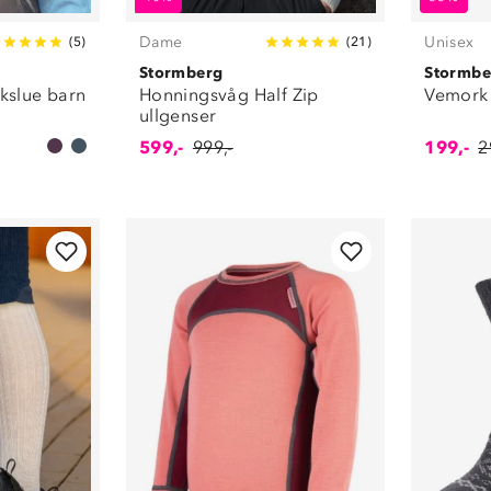
Dame
Unisex
(
5
)
(
21
)
Stormberg
Stormbe
ekslue barn
Honningsvåg Half Zip
Vemork 
ullgenser
599,-
999,-
199,-
2