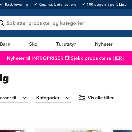
Rask levering
Kjøp nå, betal senere
100 dagers åpent kjøp
Søk etter produkter og kategorier
Barn
Sko
Turutstyr
Nyheter
Nyheter til INTROPRISER 💥 Sjekk produktene
HER!
Produktet er lagt i handlekurven
Til kassen
lg
asser til
Kategorier
Vis alle filter
Barn
(
16
)
Gensere
(
9
)
Dame
(
16
)
Hodeplagg
(
3
)
Herre
(
10
)
Jakker
(
1
)