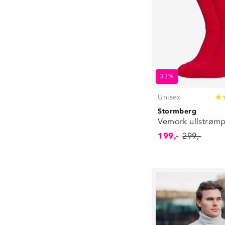
33%
Unisex
Stormberg
Vemork ullstrøm
199,-
299,-