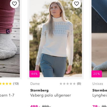
Unisex
(
16
)
Sokker
(
19
)
T-skjorter
(
2
)
Ullklær
(
13
)
Undertøy
(
32
)
44%
20%
Dame
Unisex
(
13
)
(
0
)
Stormberg
Stormbe
barn 1-7
Vaberg polo ullgenser
Lynghei
499,-
899,-
79,-
99,