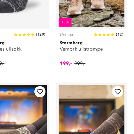
33%
Unisex
(
129
)
(
12
)
rg
Stormberg
s ullsokk
Vemork ullstrømpe
,-
199,-
299,-