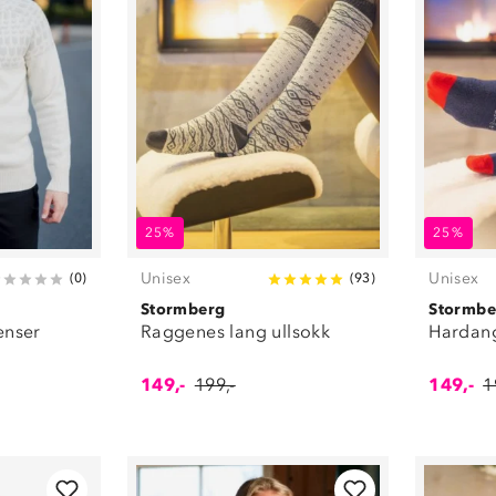
25%
25%
Unisex
Unisex
(
0
)
(
93
)
Stormberg
Stormbe
enser
Raggenes lang ullsokk
Hardang
149,-
199,-
149,-
1