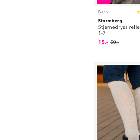
Barn
Stormberg
Stjernedryss refl
1-7
15,-
50,-