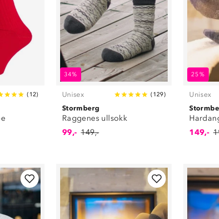
34%
25%
Unisex
Unisex
(
12
)
(
129
)
Stormberg
Stormbe
pe
Raggenes ullsokk
Hardang
99,-
149,-
149,-
1