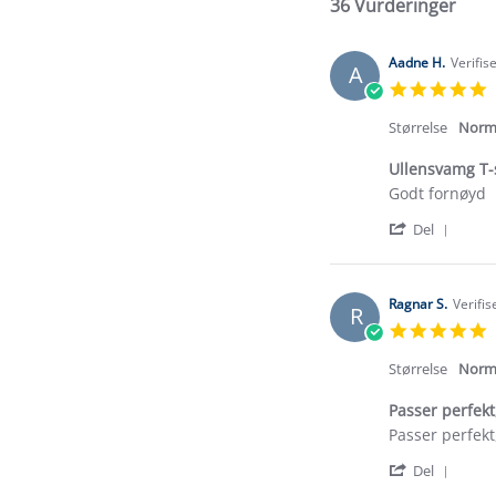
36 Vurderinger
Aadne H.
Verifis
A
5
s
r
Størrelse
Norm
Ullensvamg T-
Review
review
Godt fornøyd
by
stating
'
Aadne
Ullensvamg
Del
Shar
H.
T-
Revi
on
skjorte
by
15
Aadn
Feb
Ragnar S.
Verifis
R
H.
2026
5
on
s
15
r
Størrelse
Norm
Feb
2026
Passer perfekt
Review
review
Passer perfekt
by
stating
'
Ragnar
Passer
Del
Shar
S.
perfekt,