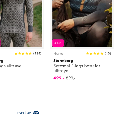
44%
Herre
(
134
)
(
10
)
rg
Stormberg
ags ulltrøye
Setesdal 2-lags bestefar
ulltrøye
499,-
899,-
Levert av