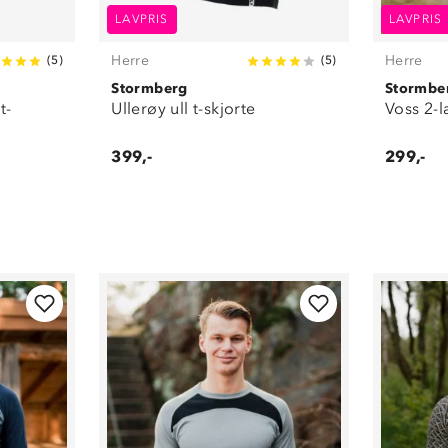
LAVPRIS
LAVPRIS
Herre
Herre
(
5
)
(
5
)
Stormberg
Stormbe
t-
Ullerøy ull t-skjorte
Voss 2-l
399,-
299,-