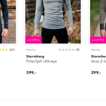
LAVPRIS
LAVPRIS
Herre
Herre
(
67
)
(
0
)
Stormberg
Stormbe
Polarfjell ulltrøye
Voss 2-l
399,-
299,-