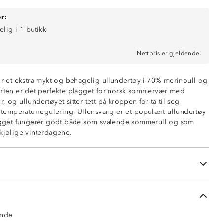
r:
elig i 1 butikk
Nettpris er gjeldende.
 er et ekstra mykt og behagelig ullundertøy i 70% merinoull og
orten er det perfekte plagget for norsk sommervær med
, og ullundertøyet sitter tett på kroppen for ta til seg
lerende
il temperaturregulering. Ullensvang er et populært ullundertøy
og 30% polyester
lagget fungerer godt både som svalende sommerull og som
 kjølige vinterdagene.
alitet
ert
r ikke ull fra dyr som er utsatt for mulesing og vi krever
yrevelferd.
ende