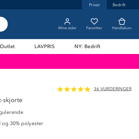
Privat
Bedrift
Mine sider
Favoritter
Handlekurv
Outlet
LAVPRIS
NY: Bedrift
36 VURDERINGER
t-skjorte
gulerende
 og 30% polyester