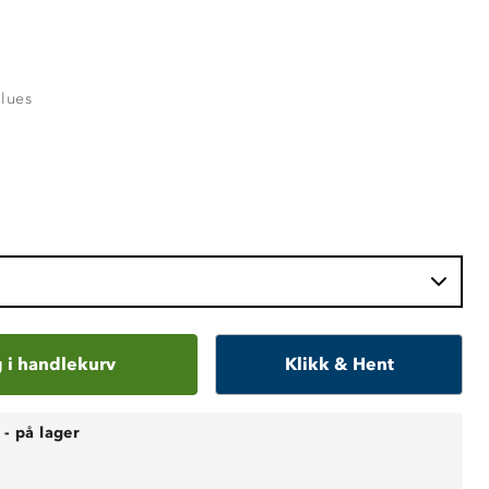
Blues
 i handlekurv
Klikk & Hent
-
på lager