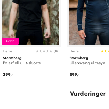
LAVPRIS
Herre
Herre
(
0
)
Stormberg
Stormberg
Polarfjell ull t-skjorte
Ullensvang ulltrøye
399,-
599,-
Vurderinger