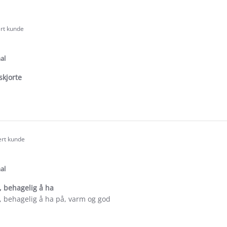
ert kunde
.0
tar
ating
al
skjorte
e
ew
e
ert kunde
.0
tar
ating
al
, behagelig å ha
, behagelig å ha på, varm og god
e