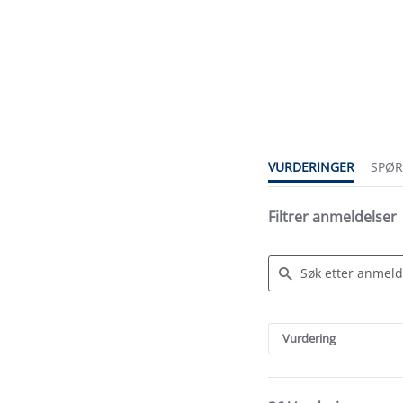
4.8
star
rating
VURDERINGER
SPØ
Filtrer anmeldelser
Search
Reviews
Vurdering