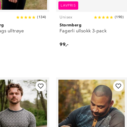
LAVPRIS
Unisex
(
134
)
(
190
)
rg
Stormberg
ags ulltrøye
Fagerli ullsokk 3-pack
99,-