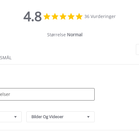
4.8
4.8
36 Vurderinger
star
rating
Størrelse
Normal
RSMÅL
Bilder Og Videoer