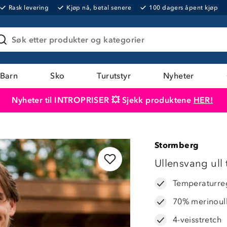
Rask levering
Kjøp nå, betal senere
100 dagers åpent kjøp
Søk etter produkter og kategorier
Barn
Sko
Turutstyr
Nyheter
Nyheter til INTROPRISER 💥 Sjekk produktene
HER!
Produktet er lagt i handlekurven
Til kassen
Stormberg
Ullensvang ull 
Temperaturre
70% merinoull
4-veisstretch