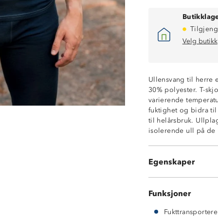
Butikklage
Tilgjeng
Velg butikk
Ullensvang til herre
30% polyester. T-skj
varierende temperatur
Temperaturregu
fuktighet og bidra t
70% merinoull 
til helårsbruk. Ullp
4-veisstretch
isolerende ull på de
220- grams ullkv
ØkoTex®-sertifis
Stormberg tillate
Egenskaper
sertifikater for god d
Funksjoner
Fukttransporter