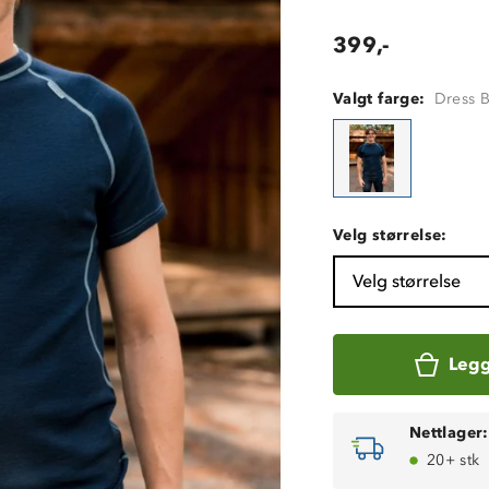
399,-
Valgt farge:
Dress 
Velg størrelse:
Velg størrelse
Legg
Nettlager:
20+ stk