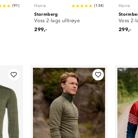
Herre
Herre
(
91
)
(
134
)
Stormberg
Stormbe
Voss 2-lags ulltrøye
Voss 2-l
299,-
299,-