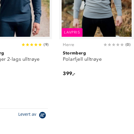
LAVPRIS
Herre
(
9
)
(
0
)
rg
Stormberg
r 2-lags ulltrøye
Polarfjell ulltrøye
399,-
Levert av