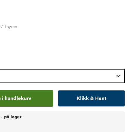
e / Thyme
 i handlekurv
Klikk & Hent
-
på lager