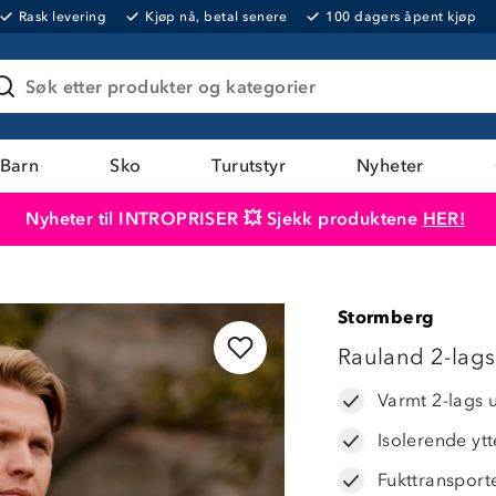
Rask levering
Kjøp nå, betal senere
100 dagers åpent kjøp
Søk etter produkter og kategorier
Barn
Sko
Turutstyr
Nyheter
Nyheter til INTROPRISER 💥 Sjekk produktene
HER!
Produktet er lagt i handlekurven
Til kassen
Stormberg
Rauland 2-lags 
Varmt 2-lags 
Isolerende yt
Fukttransport