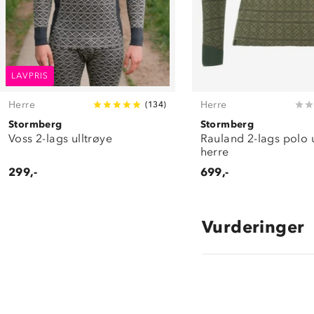
LAVPRIS
Herre
Herre
(
134
)
Stormberg
Stormberg
Voss 2-lags ulltrøye
Rauland 2-lags polo u
herre
299,-
699,-
Vurderinger