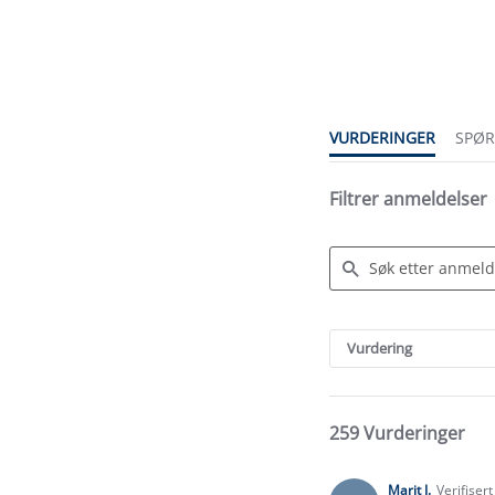
4.7
star
rating
VURDERINGER
SPØ
Filtrer anmeldelser
Search
Reviews
Vurdering
259 Vurderinger
Marit J.
Verifiser