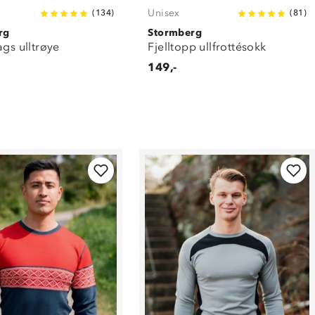
Unisex
(
134
)
(
81
)
rg
Stormberg
ags ulltrøye
Fjelltopp ullfrottésokk
149,-