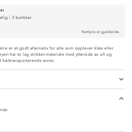
r:
elig i 3 butikker
Nettpris er gjeldende.
undertøy
rlag, 100% merinoull
herre er et godt alternativ for alle som opplever kløe eller
ende innside, 10% merinoull / 90% polyester
trøyen har to lag strikket materiale med ytterside av ull og
d fukttransporterende evner.
øfri innside
ert
ter bruk kan forekomme
ende