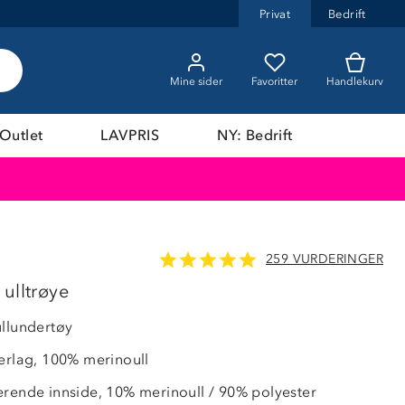
Privat
Bedrift
Mine sider
Favoritter
Handlekurv
Outlet
LAVPRIS
NY: Bedrift
259 VURDERINGER
ulltrøye
ullundertøy
terlag, 100% merinoull
erende innside, 10% merinoull / 90% polyester