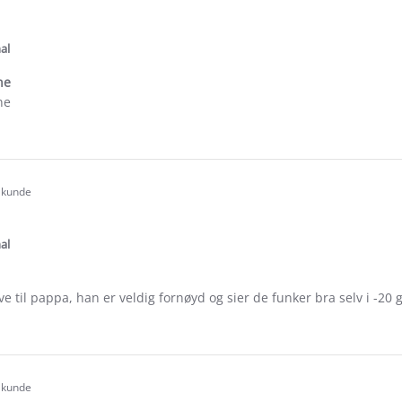
.0
tar
ating
al
ne
ne
e
ew
t kunde
.0
tar
ating
al
e til pappa, han er veldig fornøyd og sier de funker bra selv i -20 
e
ew
t kunde