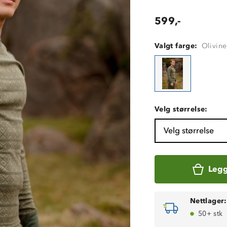
599,-
Valgt farge:
Olivin
Velg størrelse:
Velg størrelse
Legg
Nettlager:
50+ stk