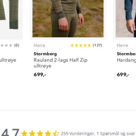
Herre
Herre
(
0
)
(
137
)
Stormberg
Stormbe
lltrøye
Rauland 2-lags Half Zip
Hardange
ulltrøye
699,-
699,-
4.7
4.7
259 Vurderinger, 1 Spørsmål og svar
star