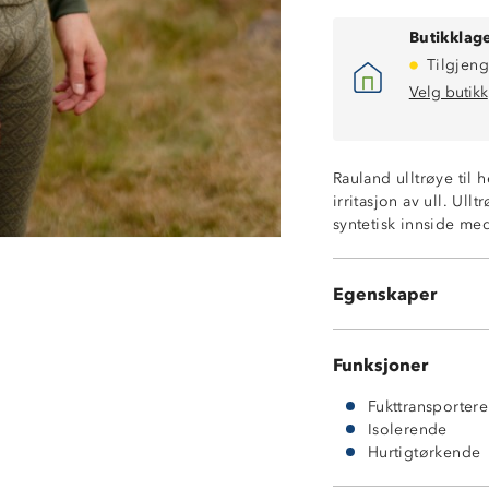
Butikklage
Tilgjeng
Velg butikk
Varmt 2-lags ull
Isolerende ytte
Rauland ulltrøye til 
Fukttransporter
irritasjon av ull. Ull
Hurtigtørkende
syntetisk innside me
MerinoPoly 2L™
Undertøy med kl
ØkoTex® sertifis
Egenskaper
Litt nupping et
Funksjoner
Fukttransporter
Isolerende
Hurtigtørkende