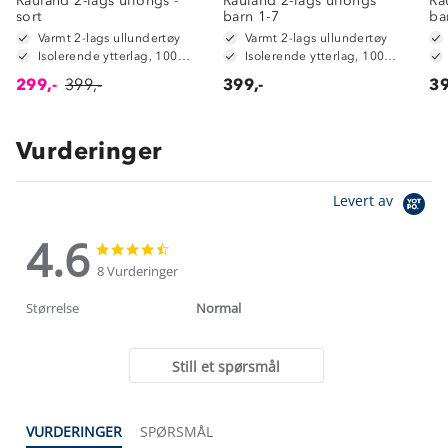
Rauland 2-lags ullongs -
Rauland 2-lags ullongs
Ra
sort
barn 1-7
ba
Varmt 2-lags ullundertøy
Varmt 2-lags ullundertøy
Isolerende ytterlag, 100% merinoull
Isolerende ytterlag, 100% merinoull
299,-
399,-
399,-
39
Vurderinger
Levert av
4.6
4.6
4.6
star
star
8 Vurderinger
rating
rating
Størrelse
Normal
Still et spørsmål
VURDERINGER
SPØRSMÅL