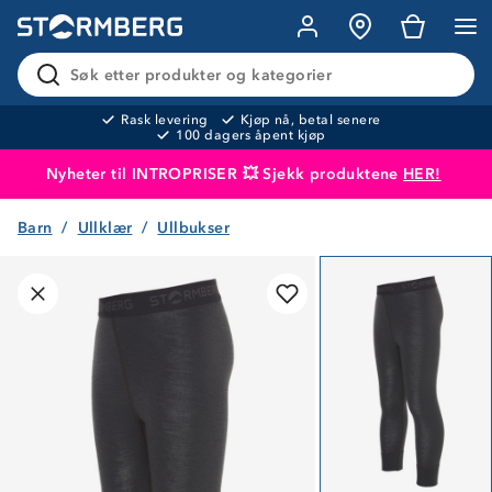
Søk etter produkter og kategorier
Rask levering
Kjøp nå, betal senere
100 dagers åpent kjøp
Nyheter til INTROPRISER 💥 Sjekk produktene
HER!
Barn
Ullklær
Ullbukser
Produktet er lagt i handlekurven
Til kassen