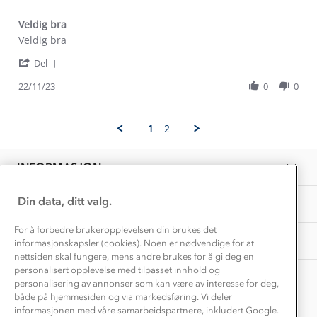
Alt du trenger til Norgesferien
Kontakt oss
Dyreetikk
Veldig bra
Dette trenger du til barnehagen
Review
review
Veldig bra
Konkurransevinnere
1% til samfunnet
by
stating
Gravidklær
'
Shabana
Veldig
Del
Kundeklubb
Share
B.
bra
Inkludering
Review
Hvordan velge riktig turtøy?
22/11/23
0
0
on
Norgesferie 🇳🇴
Våre butikker
by
22
Materialer
Shabana
Nov
Vask og vedlikehold
B.
Få turinspirasjon og tips her⛰
2023
Bedrift, barnehage og SFO
1
2
on
Personvern
EL-retur
22
Overnatte utendørs⛺
Presse
Nov
Samarbeide med oss?
INFORMASJON
2023
Store størrelser
Storms turtips🐿️
Jobbe hos oss?
Turmat oppskrifter
Din data, ditt valg.
OM OSS
Leirskole 🥾
Beredskap
For å forbedre brukeropplevelsen din brukes det
Barnehageansatt
TIPS OG RÅD
informasjonskapsler (cookies). Noen er nødvendige for at
nettsiden skal fungere, mens andre brukes for å gi deg en
Tips til hyttetur
personalisert opplevelse med tilpasset innhold og
AKTIVITETER
personalisering av annonser som kan være av interesse for deg,
både på hjemmesiden og via markedsføring. Vi deler
informasjonen med våre samarbeidspartnere, inkludert Google.