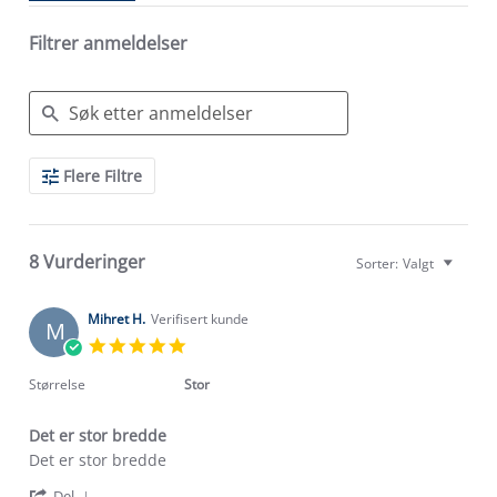
Filtrer anmeldelser
Search
Flere Filtre
Reviews
8 Vurderinger
Sorter:
Valgt
Mihret H.
Verifisert kunde
M
5.0
star
rating
Størrelse
Stor
Det er stor bredde
Review
review
Det er stor bredde
by
stating
'
Mihret
Det
Del