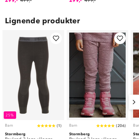
299,-
499,-
299,-
499,-
Lignende produkter
25%
Barn
Barn
Ba
(
1
)
(
206
)
Stormberg
Stormberg
St