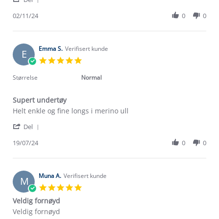
Share
H.
er
Review
02/11/24
0
0
on
stor
by
2
bredde
Mihret
Nov
H.
2024
on
Emma S.
Verifisert kunde
E
2
5.0
Nov
star
2024
rating
Størrelse
Normal
Supert undertøy
Review
review
Helt enkle og fine longs i merino ull
by
stating
'
Emma
Supert
Del
Share
S.
undertøy
Review
19/07/24
0
0
on
by
19
Emma
Jul
S.
2024
on
Muna A.
Verifisert kunde
M
19
5.0
Jul
star
Veldig fornøyd
2024
rating
Review
review
Veldig fornøyd