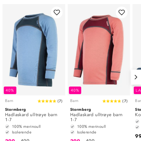
40%
40%
LA
Barn
Barn
Ba
(
7
)
(
7
)
Stormberg
Stormberg
St
Hadlaskard ulltrøye barn
Hadlaskard ulltrøye barn
Ko
1-7
1-7
100% merinoull
100% merinoull
Isolerende
Isolerende
99