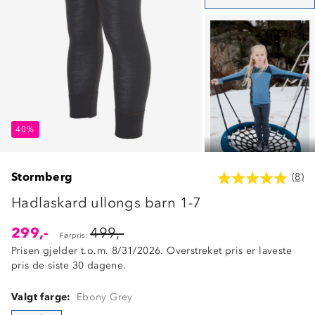
40%
40%
40%
Stormberg
(8)
Hadlaskard ullongs barn 1-7
299,-
499,-
Førpris:
Prisen gjelder t.o.m. 8/31/2026. Overstreket pris er laveste
pris de siste 30 dagene.
Valgt farge:
Ebony Grey