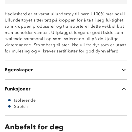
Hadlaskard er et varmt ullundertøy til barn i 100% merinoull.
Ullundertøyet sitter tett på kroppen for å ta til seg fuktighet
som kroppen produserer og transporterer dette vekk slik at
man beholder varmen. Ullplagget fungerer godt både som
svalende sommerull og som isolerende ull på de kjølige
100% merinoull
vinterdagene. Stormberg tillater ikke ull fra dyr som er utsatt
Isolerende
for mulesing og vi krever sertifikater for god dyrevelferd.
Temperaturregulerende
4-veisstretch
220-grams ullkvalitet
Egenskaper
ØkoTex®-sertifisert
Funksjoner
Isolerende
Stretch
Anbefalt for deg