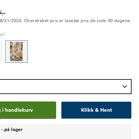
,-
 8/31/2026. Overstreket pris er laveste pris de siste 30 dagene.
ell
 i handlekurv
Klikk & Hent
-
på lager