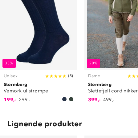
33%
20%
Unisex
Dame
(
5
)
Stormberg
Stormberg
Vemork ullstrømpe
Slettefjell cord nikke
199,-
299,-
399,-
499,-
Lignende produkter