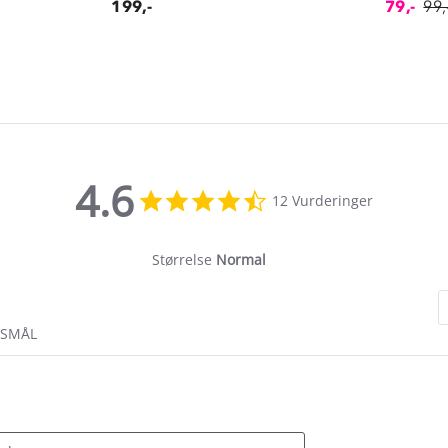
199,-
79,-
99,
4.6
4.6
12 Vurderinger
star
rating
Størrelse
Normal
RSMÅL