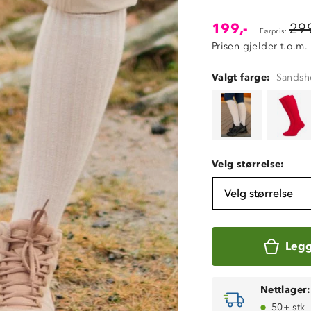
199,-
299
Førpris:
Prisen gjelder t.o.m.
Valgt farge:
Sandsh
Velg størrelse:
Velg størrelse
Legg
Nettlager:
50+ stk