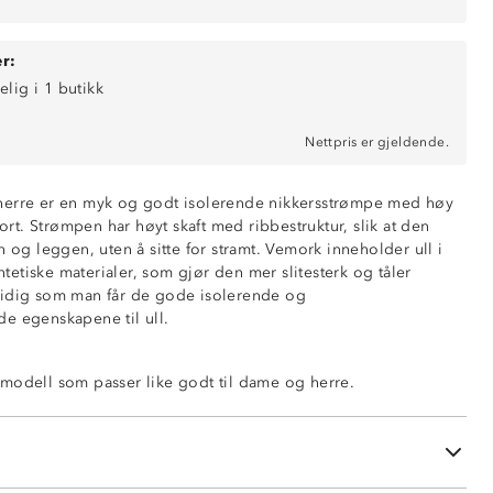
r:
elig i 1 butikk
Nettpris er gjeldende.
herre er en myk og godt isolerende nikkersstrømpe med høy
t. Strømpen har høyt skaft med ribbestruktur, slik at den
n og leggen, uten å sitte for stramt. Vemork inneholder ull i
etiske materialer, som gjør den mer slitesterk og tåler
tidig som man får de gode isolerende og
rømpe
e egenskapene til ull.
modell som passer like godt til dame og herre.
vne
rd 100