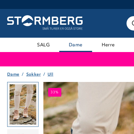
SALG
Dame
Herre
Dame
Sokker
Ull
33%
33%