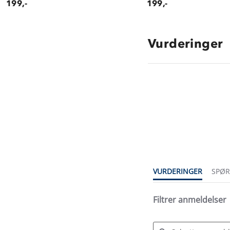
199,-
199,-
Vurderinger
4.6
star
rating
VURDERINGER
SPØ
Filtrer anmeldelser