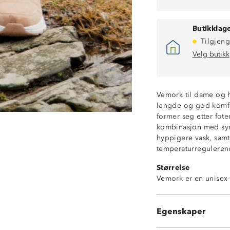
Butikklage
Tilgjeng
Velg butikk
Vemork til dame og 
lengde og god komfor
former seg etter fote
kombinasjon med synt
hyppigere vask, sam
Varm nikkersst
temperaturregulerend
Myk ull
Størrelse
Høyt skaft
Vemork er en unisex-
Høy isoleringse
Ribbestruktur
4-veisstretch
Egenskaper
OekoTex Standa