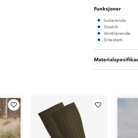
Funksjoner
Isolerende
Stretch
Ventilerende
Slitesterk
68 % ull
17 % akryl
13 % polyester
Materialspesifika
2 % spandex