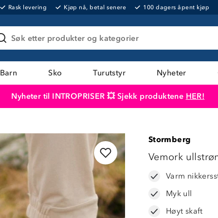
Rask levering
Kjøp nå, betal senere
100 dagers åpent kjøp
Søk etter produkter og kategorier
Barn
Sko
Turutstyr
Nyheter
Nyheter til INTROPRISER 💥 Sjekk produktene
HER!
Produktet er lagt i handlekurven
Til kassen
Stormberg
33%
Vemork ullstr
Varm nikkers
Myk ull
Høyt skaft