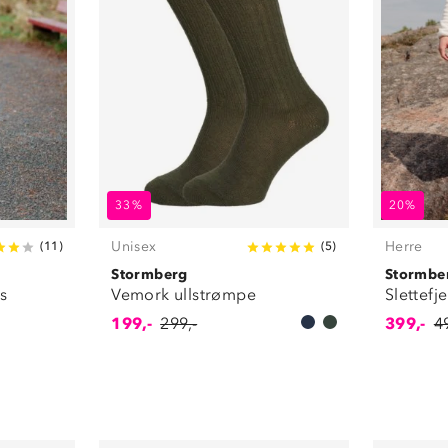
33%
20%
Unisex
Herre
(
11
)
(
5
)
Stormberg
Stormbe
rs
Vemork ullstrømpe
Slettefj
199,-
299,-
399,-
4