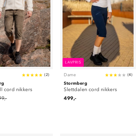
LAVPRIS
Dame
(
2
)
(
4
)
rg
Stormberg
ell cord nikkers
Slettdalen cord nikkers
99,-
499,-