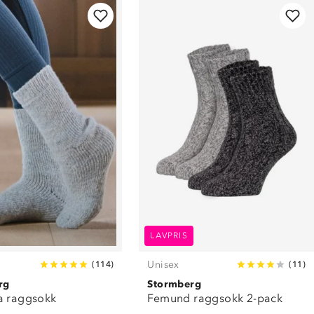
LAVPRIS
Unisex
(
114
)
(
11
)
rg
Stormberg
a raggsokk
Femund raggsokk 2-pack