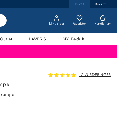
Privat
Bedrift
Mine sider
Favoritter
Handlekurv
Outlet
LAVPRIS
NY: Bedrift
12 VURDERINGER
33%
ømpe
strømpe