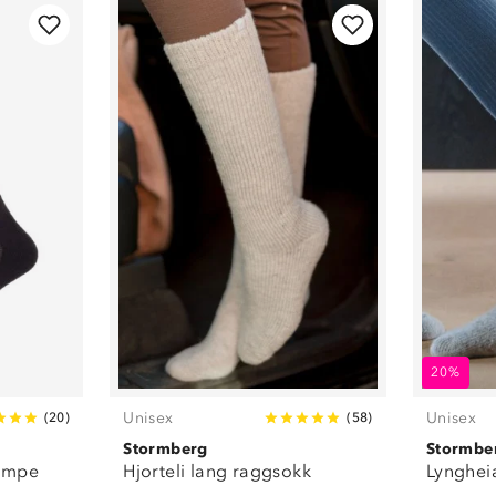
20%
Unisex
Unisex
(
20
)
(
58
)
Stormberg
Stormbe
rømpe
Hjorteli lang raggsokk
Lynghei