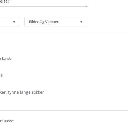
Bilder Og Videoer
rt kunde
.0
tar
ating
al
ker, tynne lange sokker
e
ew
ert kunde
.0