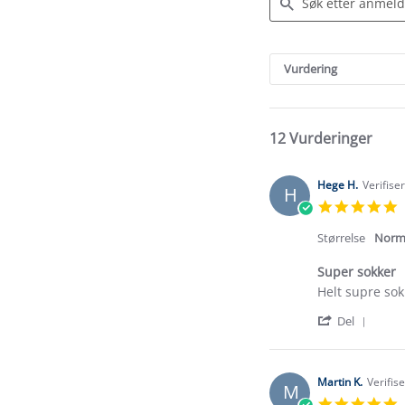
Search
Reviews
Vurdering
12 Vurderinger
Hege H.
Verifise
H
5
s
r
Størrelse
Norm
Super sokker
Review
review
Helt supre sok
by
stating
'
Hege
Super
Del
Shar
H.
sokker
Revi
on
by
15
Hege
Mar
Martin K.
Verifis
M
H.
2026
5